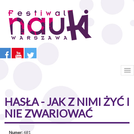
Przejdź
do
treści
Tog
nav
HASŁA - JAK Z NIMI ŻYĆ I
NIE ZWARIOWAĆ
Numer:
681