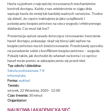
Hasła są jednym z najczęściej stosowanych mechanizmów
kontroli dostępu. Każdy z nas wielokrotnie w ciągu dnia
wpisuje hasła do mniej lub bardziej ważnych serwisów. Trudno
się dziwić, że często traktujemy je jako uciążliwość i
poświęcamy bezpieczeństwo na rzecz wygody i efektywnego
działania. Czy musi tak być?
Prezentacja opisze zasady dotyczące stosowania i tworzenia
haseł dostępu, pokazując skąd się biorą i jaki wpływ na
bezpieczeństwo ma ich (nie)stosowanie. Przedstawię sposoby
na poradzenie sobie z konfliktem bezpieczeństwo –
wygoda.
Pokażę także, jak dochodzi do włamań na konta i co oprócz
haseł może pomóc w zabezpieczeniu się przed nimi.
Typ szkoły i dziedzina:
Szkoła podstawowa 7-8
informatyka
Forma:
wykład
Termin:
wtorek, 22 Września, 2020 - 12:00
Czas trwania:
30 minut
Organizator:
NAUKOWA I AKADEMICKA SIEĆ