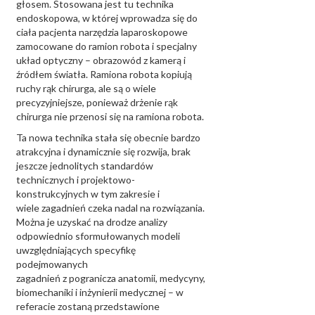
głosem. Stosowana jest tu technika
endoskopowa, w której wprowadza się do
ciała pacjenta narzędzia laparoskopowe
zamocowane do ramion robota i specjalny
układ optyczny – obrazowód z kamerą i
źródłem światła. Ramiona robota kopiują
ruchy rąk chirurga, ale są o wiele
precyzyjniejsze, ponieważ drżenie rąk
chirurga nie przenosi się na ramiona robota.
Ta nowa technika stała się obecnie bardzo
atrakcyjna i dynamicznie się rozwija, brak
jeszcze jednolitych standardów
technicznych i projektowo-
konstrukcyjnych w tym zakresie i
wiele zagadnień czeka nadal na rozwiązania.
Można je uzyskać na drodze analizy
odpowiednio sformułowanych modeli
uwzględniających specyfikę
podejmowanych
zagadnień z pogranicza anatomii, medycyny,
biomechaniki i inżynierii medycznej – w
referacie zostaną przedstawione