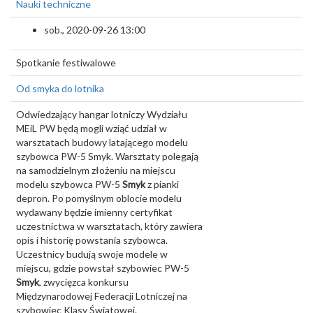
Nauki techniczne
sob., 2020-09-26 13:00
Spotkanie festiwalowe
Od smyka do lotnika
Odwiedzający hangar lotniczy Wydziału
MEiL PW będą mogli wziąć udział w
warsztatach budowy latającego modelu
szybowca PW-5 Smyk. Warsztaty polegają
na samodzielnym złożeniu na miejscu
modelu szybowca PW-5
Smyk
z pianki
depron. Po pomyślnym oblocie modelu
wydawany będzie imienny certyfikat
uczestnictwa w warsztatach, który zawiera
opis i historię powstania szybowca.
Uczestnicy budują swoje modele w
miejscu, gdzie powstał szybowiec PW-5
Smyk
, zwycięzca konkursu
Międzynarodowej Federacji Lotniczej na
szybowiec Klasy Światowej.