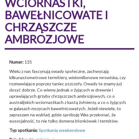
WCIORNASTKI,
BAWEŁNICOWATE I
CHRZĄSZCZE
AMBROZJOWE
Numer:
135
Wielu z nas fascynują owady społeczne, zachwycają
kilkunastometrowe termitiery, wielomilionowe mrowiska, czy
rozmawiające poprzez taniec pszczoły. Owady te znamy już
dosyć dobrze. Co wiemy jednak o żyjących w drewnie i
uprawiających grzyby chrząszczach ambrozjowych, co o
australijskich wciornastkach z kastą żołnierzy, a co o żyjących
w galasach mszycach bawełnicowatych. Jeżeli niewiele, to
zapraszam na wykład, gdzie spróbuję Was przekonać, że
eusocjalność, to nie tylko domena błonkówek i termitów.
Typ spotkania:
Spotkania weekendowe