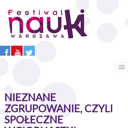
Przejdź
do
treści
Tog
nav
NIEZNANE
ZGRUPOWANIE, CZYLI
SPOŁECZNE