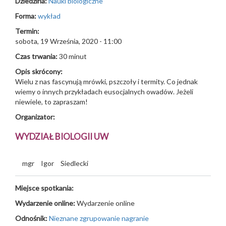
Dziedzina:
Nauki biologiczne
Forma:
wykład
Termin:
sobota, 19 Września, 2020 - 11:00
Czas trwania:
30 minut
Opis skrócony:
Wielu z nas fascynują mrówki, pszczoły i termity. Co jednak
wiemy o innych przykładach eusocjalnych owadów. Jeżeli
niewiele, to zapraszam!
Organizator:
WYDZIAŁ BIOLOGII UW
mgr
Igor
Siedlecki
Miejsce spotkania:
Wydarzenie online:
Wydarzenie online
Odnośnik:
Nieznane zgrupowanie nagranie