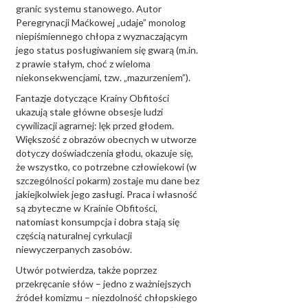
granic systemu stanowego. Autor
Peregrynacji Maćkowej „udaje” monolog
niepiśmiennego chłopa z wyznaczającym
jego status posługiwaniem się gwarą (m.in.
z prawie stałym, choć z wieloma
niekonsekwencjami, tzw. „mazurzeniem”).
Fantazje dotyczące Krainy Obfitości
ukazują stale główne obsesje ludzi
cywilizacji agrarnej: lęk przed głodem.
Większość z obrazów obecnych w utworze
dotyczy doświadczenia głodu, okazuje się,
że wszystko, co potrzebne człowiekowi (w
szczególności pokarm) zostaje mu dane bez
jakiejkolwiek jego zasługi. Praca i własność
są zbyteczne w Krainie Obfitości,
natomiast konsumpcja i dobra stają się
częścią naturalnej cyrkulacji
niewyczerpanych zasobów.
Utwór potwierdza, także poprzez
przekręcanie słów – jedno z ważniejszych
źródeł komizmu – niezdolność chłopskiego