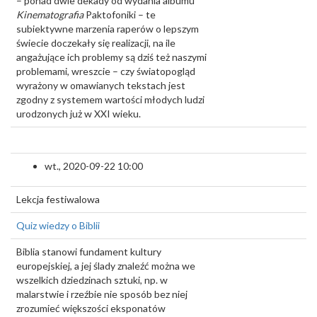
– ponad dwie dekady od wydania albumu
Kinematografia
Paktofoniki – te
subiektywne marzenia raperów o lepszym
świecie doczekały się realizacji, na ile
angażujące ich problemy są dziś też naszymi
problemami, wreszcie – czy światopogląd
wyrażony w omawianych tekstach jest
zgodny z systemem wartości młodych ludzi
urodzonych już w XXI wieku.
wt., 2020-09-22 10:00
Lekcja festiwalowa
Quiz wiedzy o Biblii
Biblia stanowi fundament kultury
europejskiej, a jej ślady znaleźć można we
wszelkich dziedzinach sztuki, np. w
malarstwie i rzeźbie nie sposób bez niej
zrozumieć większości eksponatów