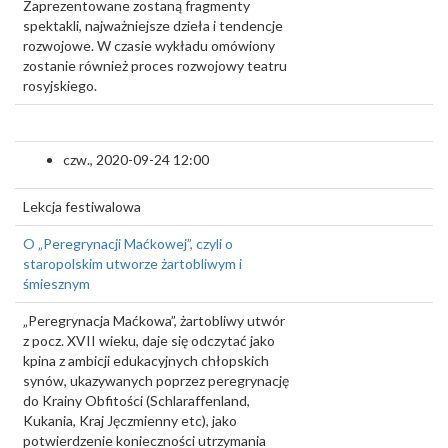
Zaprezentowane zostaną fragmenty
spektakli, najważniejsze dzieła i tendencje
rozwojowe. W czasie wykładu omówiony
zostanie również proces rozwojowy teatru
rosyjskiego.
czw., 2020-09-24 12:00
Lekcja festiwalowa
O „Peregrynacji Maćkowej”, czyli o
staropolskim utworze żartobliwym i
śmiesznym
„Peregrynacja Maćkowa”, żartobliwy utwór
z pocz. XVII wieku, daje się odczytać jako
kpina z ambicji edukacyjnych chłopskich
synów, ukazywanych poprzez peregrynację
do Krainy Obfitości (Schlaraffenland,
Kukania, Kraj Jęczmienny etc), jako
potwierdzenie konieczności utrzymania