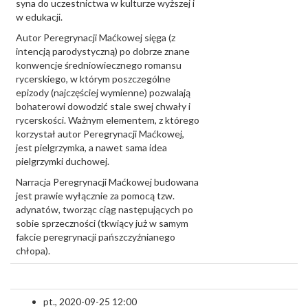
syna do uczestnictwa w kulturze wyższej i
w edukacji.
Autor Peregrynacji Maćkowej sięga (z
intencją parodystyczną) po dobrze znane
konwencje średniowiecznego romansu
rycerskiego, w którym poszczególne
epizody (najczęściej wymienne) pozwalają
bohaterowi dowodzić stale swej chwały i
rycerskości. Ważnym elementem, z którego
korzystał autor Peregrynacji Maćkowej,
jest pielgrzymka, a nawet sama idea
pielgrzymki duchowej.
Narracja Peregrynacji Maćkowej budowana
jest prawie wyłącznie za pomocą tzw.
adynatów, tworząc ciąg następujących po
sobie sprzeczności (tkwiący już w samym
fakcie peregrynacji pańszczyźnianego
chłopa).
pt., 2020-09-25 12:00