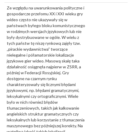
Ze względu na uwarunkowania polityczne i
gospodarcze przełomu XX i XXI wieku gry
wideo często nie ukazywały się w
państwach byłego bloku komunistycznego
w rodzimych wersjach językowych lub nie
były dystrybuowane w ogóle. W wielu z
tych państw tę niszę rynkową zajęły tzw.
„pirackie wydawnictwa” tworzące
nielegalne i półamatorskie lokalizacje
językowe gier wideo. Masową skalę taka
działalność osiągnęła najpierw w ZSRR, a
później w Federacji Rosyjskiej. Gry
dostępne na czarnym rynku
charakteryzowały się licznymi błędami
językowymi, np. błędami gramatycznymi,
leksykalnymi czy ortograficznymi. Wiele
było w nich również błędów
tłumaczeniowych, takich jak kalkowanie
angielskich struktur gramatycznych czy
leksykalnych lub korzystanie z tłumaczenia
maszynowego bez późniejszej korekty. Na
wątpliwą jakość takich lokalizacji