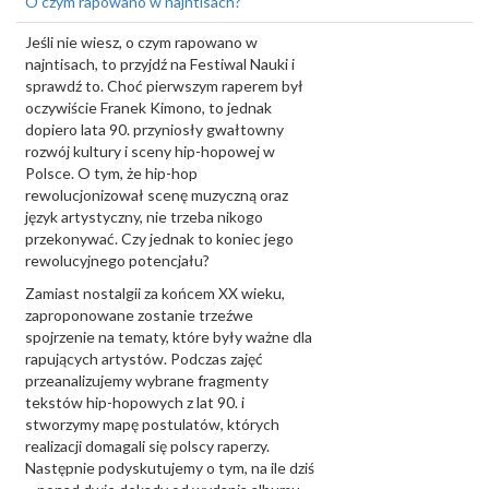
O czym rapowano w najntisach?
Jeśli nie wiesz, o czym rapowano w
najntisach, to przyjdź na Festiwal Nauki i
sprawdź to. Choć pierwszym raperem był
oczywiście Franek Kimono, to jednak
dopiero lata 90. przyniosły gwałtowny
rozwój kultury i sceny hip-hopowej w
Polsce. O tym, że hip-hop
rewolucjonizował scenę muzyczną oraz
język artystyczny, nie trzeba nikogo
przekonywać. Czy jednak to koniec jego
rewolucyjnego potencjału?
Zamiast nostalgii za końcem XX wieku,
zaproponowane zostanie trzeźwe
spojrzenie na tematy, które były ważne dla
rapujących artystów. Podczas zajęć
przeanalizujemy wybrane fragmenty
tekstów hip-hopowych z lat 90. i
stworzymy mapę postulatów, których
realizacji domagali się polscy raperzy.
Następnie podyskutujemy o tym, na ile dziś