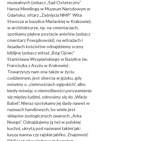
muzealnych (zobacz „Sąd Ostateczny”
Hansa Memlinga w Muzeum Narodowym w
Gdańsku; ołtarz „Zaśnięcia NMP” Wita
Stwosza w bazylice Mariackiej w Krakowie);
w architekturze, np. na cmentarzach,
spotkamy piękne postacie aniołów (zobacz
cmentarz Powązkowski); na witrażach i
fasadach kościołów odnajdziemy sceny
biblijne (zobacz witraż „Bóg Ojciec”
Stanisława Wyspiańskiego w Bazylice św.
Franciszka z Asyżu w Krakowie) .
Towarzyszy nam ona także w życiu
codziennym, jest obecna w języku, gdy
mówimy o „ciemnościach egipskich”, albo
kiedy mówiąc o niemożliwości porozumienia
się między ludźmi, odnosimy się do „Wieży
Babel”. Nieraz spotykamy jej ślady nawet w
nazwach handlowych, bo wiele jest
sklepów zoologicznych zwanych „Arka
Noego”. Odnajdujemy ją też w polskiej
kuchni, ukrytą pod nazwami takimi jak:
kasza manna czy rajskie jabłko. Znajomość
Biblii jest obowiązkowym bagażem