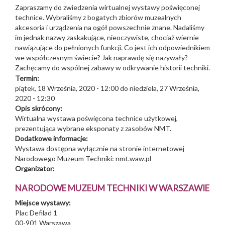
Zapraszamy do zwiedzenia wirtualnej wystawy poświęconej
technice. Wybraliśmy z bogatych zbiorów muzealnych
akcesoria i urządzenia na ogół powszechnie znane. Nadaliśmy
im jednak nazwy zaskakujące, nieoczywiste, chociaż wiernie
nawiązujące do pełnionych funkcji. Co jest ich odpowiednikiem
we współczesnym świecie? Jak naprawdę się nazywały?
Zachęcamy do wspólnej zabawy w odkrywanie historii techniki.
Termin:
piątek, 18 Września, 2020 - 12:00
do
niedziela, 27 Września,
2020 - 12:30
Opis skrócony:
Wirtualna wystawa poświęcona technice użytkowej,
prezentująca wybrane eksponaty z zasobów NMT.
Dodatkowe informacje:
Wystawa dostępna wyłącznie na stronie internetowej
Narodowego Muzeum Techniki: nmt.waw.pl
Organizator:
NARODOWE MUZEUM TECHNIKI W WARSZAWIE
Miejsce wystawy:
Plac Defilad 1
00-901
Warszawa