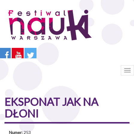
Przejdź
do
treści
Tog
nav
EKSPONAT JAK NA
DŁONI
Numer:
253