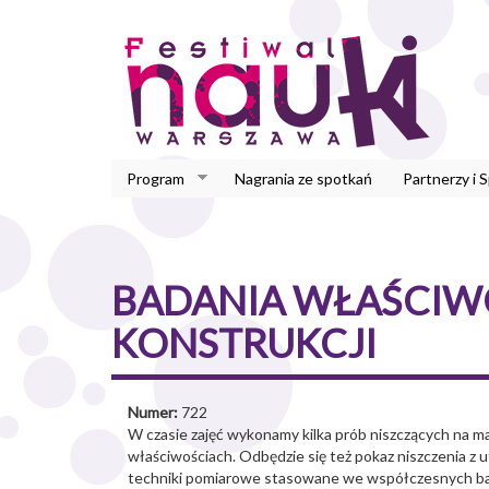
Przejdź
do
treści
Program
Nagrania ze spotkań
Partnerzy i 
BADANIA WŁAŚCIW
KONSTRUKCJI
Numer:
722
W czasie zajęć wykonamy kilka prób niszczących na m
właściwościach. Odbędzie się też pokaz niszczenia z
techniki pomiarowe stasowane we współczesnych bad