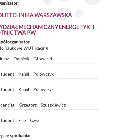
ganizator:
OLITECHNIKA WARSZAWSKA
YDZIAŁ MECHANICZNY ENERGETYKI I
OTNICTWA PW
półorganizator:
ło naukowe WUT Racing
dr inż.
Dominik
Głowacki
student
Kamil
Polowczyk
student
Kamil
Polowczyk
licencjat
Grzegorz
Szuszkiewicz
student
Filip
Czyż
ejsce spotkania: