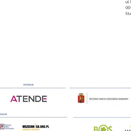
ul
00
St