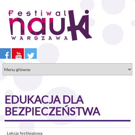
Przejdź
do
treści
EDUKACJA DLA
BEZPIECZEŃSTWA
Lekcja festiwalowa