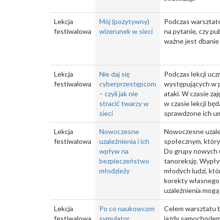
Lekcja
Mój (pozytywny)
Podczas warsztatów
festiwalowa
wizerunek w sieci
na pytanie, czy p
ważne jest dbanie 
Lekcja
Nie daj się
Podczas lekcji ucz
festiwalowa
cyberprzestępcom
występujących w p
– czyli jak nie
ataki. W czasie z
stracić twarzy w
w czasie lekcji bę
sieci
sprawdzone ich um
Lekcja
Nowoczesne
Nowoczesne uzależn
festiwalowa
uzależnienia i ich
społecznym, który
wpływ na
Do grupy nowych uz
bezpieczeństwo
tanoreksję. Wypły
młodzieży
młodych ludzi, któ
korekty własnego c
uzależnienia mogą 
Lekcja
Po co naukowcom
Celem warsztatu b
festiwalowa
symulator
jazdy samochodem