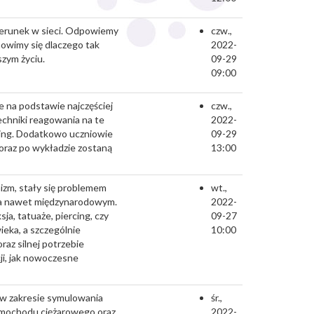
wizerunek w sieci. Odpowiemy
czw.,
nowimy się dlaczego tak
2022-
szym życiu.
09-29
09:00
je na podstawie najczęściej
czw.,
echniki reagowania na te
2022-
hing. Dodatkowo uczniowie
09-29
 oraz po wykładzie zostaną
13:00
nizm, stały się problemem
wt.,
 a nawet międzynarodowym.
2022-
ja, tatuaże, piercing, czy
09-27
eka, a szczególnie
10:00
raz silnej potrzebie
ji, jak nowoczesne
 w zakresie symulowania
śr.,
amochodu ciężarowego oraz
2022-