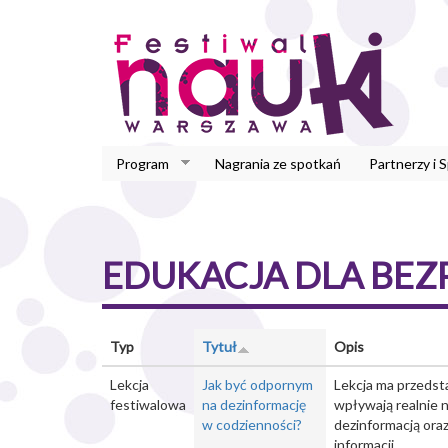
Przejdź
do
treści
Program
Nagrania ze spotkań
Partnerzy i 
EDUKACJA DLA BE
Typ
Tytuł
Opis
Lekcja
Jak być odpornym
Lekcja ma przedsta
festiwalowa
na dezinformację
wpływają realnie 
w codzienności?
dezinformacją ora
informacji.