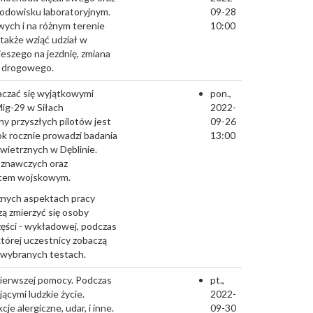
rodowisku laboratoryjnym.
09-28
ych i na różnym terenie
10:00
także wziąć udział w
ieszego na jezdnię, zmiana
hu drogowego.
aczać się wyjątkowymi
pon.,
Mig-29 w Siłach
2022-
y przyszłych pilotów jest
09-26
ok rocznie prowadzi badania
13:00
wietrznych w Dęblinie.
oznawczych oraz
lotem wojskowym.
znych aspektach pracy
ą zmierzyć się osoby
zęści - wykładowej, podczas
 której uczestnicy zobaczą
 wybranych testach.
 pierwszej pomocy. Podczas
pt.,
ącymi ludzkie życie.
2022-
e alergiczne, udar, i inne.
09-30