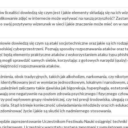
 licealiści dowiedzą się czym jest i jakie elementy składają się na ich 
ublikowanie zdjęć w internecie może wpływać na naszą przyszłość? Zasta
o swój pozytywny wizerunek w sieci i jakie znaczenie może mieć on w na
niowie dowiedzą się czym są ataki socjotechniczne oraz jakie są ich rodza
olskiej cyberprzestrzeni. Poznają sposoby rozpoznawania ataków oraz t
ajęć będą elementy praktyczne ataków z wykorzystaniem ataku typu phis
dą mogli sprawdzić samych siebie, korzystając z gotowych narzędzi (quizy)
iejętności rozpoznawania ataków.
ienia, obok tradycyjnych, takich jak alkoholizm, narkomania, czy nikoty
 identyfikowany jest w wymiarze jednostkowym, lokalnym i narodowym,
ależnień zaliczamy takie zjawiska jak bigoreksja, hyperphagia, estetoreks
wają one negatywnie na poziom zdrowia psychicznego i fizycznego człowi
rzy pod wpływem grupy rówieśniczej, czy też presji środowiska, ulegają co
iała. Stąd istnieje konieczność uświadamiania młodzieży oraz ich edukac
zdominować życie i jakie są skutki ich nadmiernego stosowania.
ędzie zaprezentowanie Uczestnikom Festiwalu Nauki osiągnięć techniki
 ciężarowym. Uczestnicy warsztatu zostaną zapoznani z symulatorem s