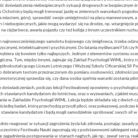
ość doświadczenia niebezpiecznych sytuacji drogowych w bezpiecznym ś
u Ochotnicy będą mogli trenować jazdę w zmiennych warunkach pogodow
za miastem, góry), sprawdzić swoje umiejętności na placu manewrowym, a 
 i niebezpiecznych, jakie mogą wydarzyć się na drodze, np. wtargnięcie p
na ciężarówce, awaria pojazdu czy też kolizja z innym uczestnikiem ruc
m najnowocześniejszego samolotu bojowego czy śmigłowca, trzeba odzn
zycznymi, intelektualnymi i psychicznymi. Do latania myśliwcami F16 czy 
ybiera się bowiem tylko najlepszych. Jednym z elementów systemu ocen
iczna. Tym, między innymi, zajmuje się Zakład Psychologii WIML, który r
lnokształcącego Liceum Lotniczego i Wyższej Szkoły Oficerskiej Sił Po
io dobranym testom przeznaczonym do pomiaru osobowości, zdolności p
omotorycznej sprawdza się, czy dana osoba spełnia warunki zostania pi
h doświadczeniach, podczas lekcji Festiwalowej opowiemy o psychologic
ch stawianych kandydatom do lotnictwa, oraz o wyzwaniach, z jakimi musz
nia w Zakładzie Psychologii WIML. Lekcja będzie składała się z dwóch c
 ścieżkę badań, którą przechodzą przyszli piloci, oraz pokazowej, podczas
 stawiane kandydatom i będą mogli samodzielnie spróbować swych sił w
dnio reagować w sytuacji zagrożenia życia lub zdrowia, poznając zasady
czestnicy Festiwalu Nauki zapoznają się z podstawowymi zabiegami ratuj
zagadnienia postępowania w stanach nagłych, jak np.: zawał serca, reakcj