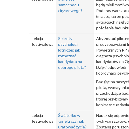
samochodu
będą mieli możliw
ciężarowego?
Podczas warsztat
(miasto, teren po
sytuacjach nagłych
położenia ładunku 
Lekcja
Sekrety
Aby zostać pilote
festiwalowa
psychologii
predyspozycjami fi
lotniczej: jak
Powietrznych RP w
rozpoznać
diagnoza psycholog
kandydata na
kandydatów do Ogó
dobrego pilota?
Dzięki odpowiedn
koordynacji psych
Bazując na naszyc
pilota, wymagania
przechodzące bada
której przybliżymy
konkretne zadania
Lekcja
Światełko w
Naucz się odpowie
festiwalowa
tunelu czyli jak
tych warsztatów, u
uratować życie?
Zostaną poruszone 