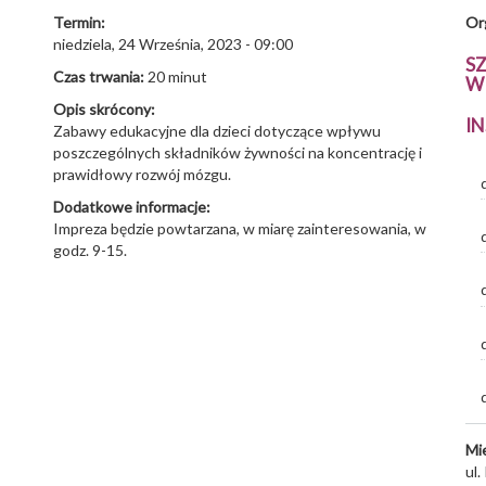
Termin:
Or
niedziela, 24 Września, 2023 - 09:00
S
Czas trwania:
20 minut
W
Opis skrócony:
I
Zabawy edukacyjne dla dzieci dotyczące wpływu
poszczególnych składników żywności na koncentrację i
prawidłowy rozwój mózgu.
Dodatkowe informacje:
Impreza będzie powtarzana, w miarę zainteresowania, w
godz. 9-15.
Mi
ul.