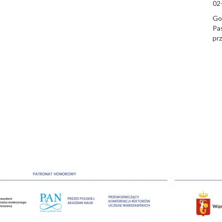
02
Goś
Pas
prz