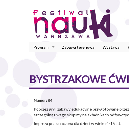
Przejdź
do
treści
Program
Zabawa terenowa
Wystawa
BYSTRZAKOWE ĆWIC
Numer:
84
Poprzez gry i zabawy edukacyjne przygotowane przez
szczególną uwagę skupimy na składnikach odżywczych 
Impreza przeznaczona dla dzieci w wieku 4-15 lat.