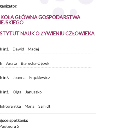
ganizator:
ZKOŁA GŁÓWNA GOSPODARSTWA
IEJSKIEGO
NSTYTUT NAUK O ŻYWIENIU CZŁOWIEKA
dr inż.
Dawid
Madej
dr
Agata
Białecka-Dębek
dr inż.
Joanna
Frąckiewicz
dr inż.
Olga
Januszko
doktorantka
Maria
Szmidt
ejsce spotkania:
 Pasteura 5