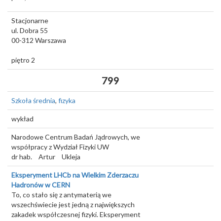
Stacjonarne
ul. Dobra 55
00-312
Warszawa
piętro 2
799
Szkoła średnia
,
fizyka
wykład
Narodowe Centrum Badań Jądrowych, we
współpracy z Wydział Fizyki UW
dr hab.
Artur
Ukleja
Eksperyment LHCb na Wielkim Zderzaczu
Hadronów w CERN
To, co stało się z antymaterią we
wszechświecie jest jedną z największych
zakadek współczesnej fizyki. Eksperyment