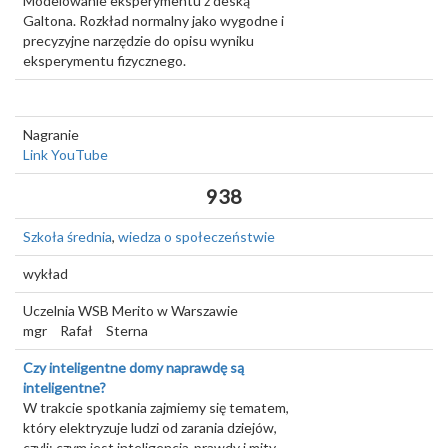
Modelowanie eksperymentu z deską
Galtona. Rozkład normalny jako wygodne i
precyzyjne narzędzie do opisu wyniku
eksperymentu fizycznego.
Nagranie
Link YouTube
938
Szkoła średnia
,
wiedza o społeczeństwie
wykład
Uczelnia WSB Merito w Warszawie
mgr
Rafał
Sterna
Czy inteligentne domy naprawdę są
inteligentne?
W trakcie spotkania zajmiemy się tematem,
który elektryzuje ludzi od zarania dziejów,
czyli: czym jest inteligencja-prawdy i mity