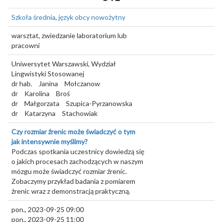
Szkoła średnia
,
język obcy nowożytny
warsztat, zwiedzanie laboratorium lub
pracowni
Uniwersytet Warszawski, Wydział
Lingwistyki Stosowanej
dr hab.
Janina
Mołczanow
dr
Karolina
Broś
dr
Małgorzata
Szupica-Pyrzanowska
dr
Katarzyna
Stachowiak
Czy rozmiar źrenic może świadczyć o tym
jak intensywnie myślimy?
Podczas spotkania uczestnicy dowiedzą się
o jakich procesach zachodzących w naszym
mózgu może świadczyć rozmiar źrenic.
Zobaczymy przykład badania z pomiarem
źrenic wraz z demonstracją praktyczną.
pon., 2023-09-25 09:00
pon., 2023-09-25 11:00