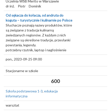
Uczelnia WSB Merito w Warszawie
dr inż.
Piotr
Dominik
Od sękacza do kołacza, od andruta do
koguta – turystycznie i kulinarnie po Polsce
Słuchacze poznają nazwy produktów, które
są związane z tradycja kulinarną
zwiedzanych regionów. Z każdym z nich
związane są określone tradycje, przesłanki
powstania, legendy.
potrzebny rzutnik, laptop i nagłośnienie
pon., 2023-09-25 09:00
Stacjonarne w szkole
600
Szkoła podstawowa 1-3
,
edukacja
informatyczna
warsztat