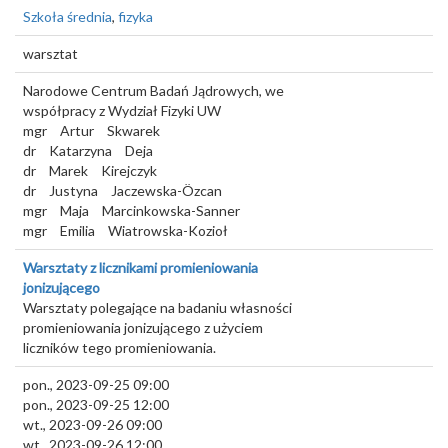
Szkoła średnia
,
fizyka
warsztat
Narodowe Centrum Badań Jądrowych, we
współpracy z Wydział Fizyki UW
mgr
Artur
Skwarek
dr
Katarzyna
Deja
dr
Marek
Kirejczyk
dr
Justyna
Jaczewska-Özcan
mgr
Maja
Marcinkowska-Sanner
mgr
Emilia
Wiatrowska-Kozioł
Warsztaty z licznikami promieniowania
jonizującego
Warsztaty polegające na badaniu własności
promieniowania jonizującego z użyciem
liczników tego promieniowania.
pon., 2023-09-25 09:00
pon., 2023-09-25 12:00
wt., 2023-09-26 09:00
wt., 2023-09-26 12:00