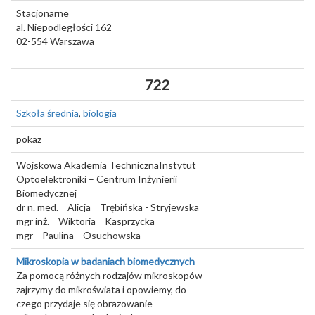
Stacjonarne
al. Niepodległości 162
02-554
Warszawa
722
Szkoła średnia
,
biologia
pokaz
Wojskowa Akademia TechnicznaInstytut
Optoelektroniki – Centrum Inżynierii
Biomedycznej
dr n. med.
Alicja
Trębińska - Stryjewska
mgr inż.
Wiktoria
Kasprzycka
mgr
Paulina
Osuchowska
Mikroskopia w badaniach biomedycznych
Za pomocą różnych rodzajów mikroskopów
zajrzymy do mikroświata i opowiemy, do
czego przydaje się obrazowanie