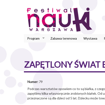
Przejdź
do
treści
Program
Zabawa terenowa
Wystawa
ZAPĘTLONY ŚWIAT 
Numer:
79
Podczas warsztatów opowiem co to są białka, z czego 
zapętlimy kilka własnoręcznie zrobionych białek. Od uc
przeznaczone są dla dzieci od 5 lat. Dziecku może tow