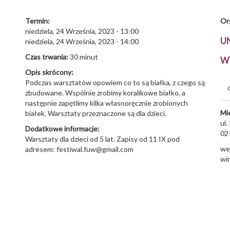
Termin:
Or
niedziela, 24 Września, 2023 - 13:00
U
niedziela, 24 Września, 2023 - 14:00
Czas trwania:
30 minut
WY
Opis skrócony:
Podczas warsztatów opowiem co to są białka, z czego są
zbudowane. Wspólnie zrobimy koralikowe białko, a
następnie zapętlimy kilka własnoręcznie zrobionych
Mi
białek. Warsztaty przeznaczone są dla dzieci.
ul.
Dodatkowe informacje:
02
Warsztaty dla dzieci od 5 lat. Zapisy od 11 IX pod
wej
adresem: festiwal.fuw@gmail.com
win