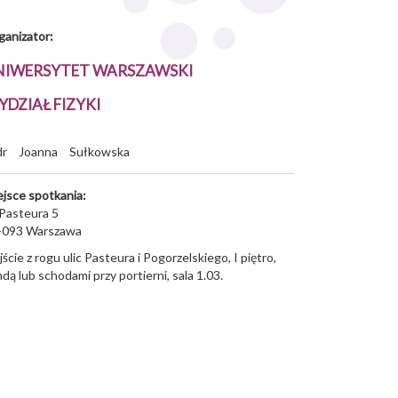
ganizator:
NIWERSYTET WARSZAWSKI
DZIAŁ FIZYKI
dr
Joanna
Sułkowska
ejsce spotkania:
 Pasteura 5
-093
Warszawa
ście z rogu ulic Pasteura i Pogorzelskiego, I piętro,
dą lub schodami przy portierni, sala 1.03.