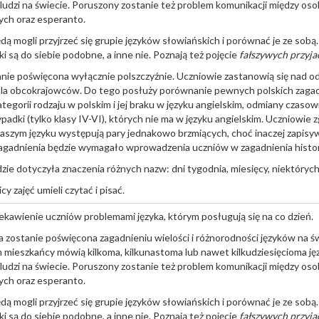
 ludzi na świecie. Poruszony zostanie też problem komunikacji między os
ch oraz esperanto.
dą mogli przyjrzeć się grupie języków słowiańskich i porównać je ze sob
ki są do siebie podobne, a inne nie. Poznają też pojęcie
fałszywych przyja
tanie poświęcona wyłącznie polszczyźnie. Uczniowie zastanowią się nad o
y dla obcokrajowców. Do tego posłuży porównanie pewnych polskich zaga
ategorii rodzaju w polskim i jej braku w języku angielskim, odmiany czaso
dki (tylko klasy IV-VI), których nie ma w języku angielskim. Uczniowie zgłę
naszym języku występują pary jednakowo brzmiących, choć inaczej zapis
zagadnienia będzie wymagało wprowadzenia uczniów w zagadnienia histori
ie dotyczyła znaczenia różnych nazw: dni tygodnia, miesięcy, niektórych 
y zajęć umieli czytać i pisać.
ekawienie uczniów problemami języka, którym posługują się na co dzień.
a zostanie poświęcona zagadnieniu wielości i różnorodności języków na 
h mieszkańcy mówią kilkoma, kilkunastoma lub nawet kilkudziesięcioma ję
 ludzi na świecie. Poruszony zostanie też problem komunikacji między os
ch oraz esperanto.
dą mogli przyjrzeć się grupie języków słowiańskich i porównać je ze sob
ki są do siebie podobne, a inne nie. Poznają też pojęcie
fałszywych przyja