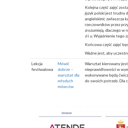
Kolejna część zajęć zos
język polski jest trudn
angielskimi; zwłaszcza k
rzeczowników przez przypa
zrozumieją, dlaczego w 
ó
i
u
. Wyjaśnienie tego 
Końcowa część zajęć będz
Ważne jest, aby uczestnic
Lekcja
Mówić
Warsztat kierowany jest
festiwalowa
dobrze –
nieprawidłowości w wymo
warsztat dla
wykonywane będą ćwiczen
młodych
do swoich potrzeb. Dla 
mówców