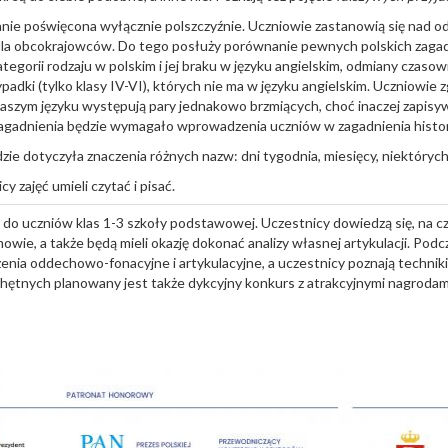
tanie poświęcona wyłącznie polszczyźnie. Uczniowie zastanowią się nad o
y dla obcokrajowców. Do tego posłuży porównanie pewnych polskich zaga
ategorii rodzaju w polskim i jej braku w języku angielskim, odmiany czaso
dki (tylko klasy IV-VI), których nie ma w języku angielskim. Uczniowie zgłę
naszym języku występują pary jednakowo brzmiących, choć inaczej zapis
zagadnienia będzie wymagało wprowadzenia uczniów w zagadnienia histori
ie dotyczyła znaczenia różnych nazw: dni tygodnia, miesięcy, niektórych 
y zajęć umieli czytać i pisać.
 do uczniów klas 1-3 szkoły podstawowej. Uczestnicy dowiedzą się, na c
wie, a także będą mieli okazję dokonać analizy własnej artykulacji. Pod
ia oddechowo-fonacyjne i artykulacyjne, a uczestnicy poznają technik
chętnych planowany jest także dykcyjny konkurs z atrakcyjnymi nagrodam