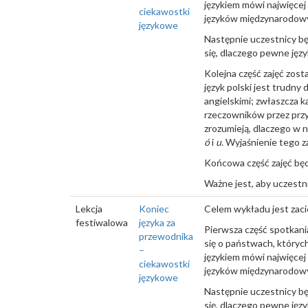
językiem mówi najwięcej
ciekawostki
języków międzynarodowy
językowe
Następnie uczestnicy bę
się, dlaczego pewne języ
Kolejna część zajęć zos
język polski jest trudn
angielskimi; zwłaszcza k
rzeczowników przez przypa
zrozumieją, dlaczego w 
ó
i
u
. Wyjaśnienie tego 
Końcowa część zajęć będz
Ważne jest, aby uczestnic
Lekcja
Koniec
Celem wykładu jest zaci
festiwalowa
języka za
Pierwsza część spotkani
przewodnika
się o państwach, któryc
–
językiem mówi najwięcej
ciekawostki
języków międzynarodowy
językowe
Następnie uczestnicy bę
się, dlaczego pewne języ