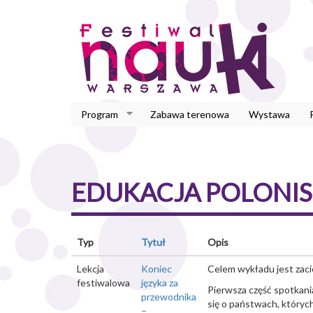
Przejdź
do
treści
Program
Zabawa terenowa
Wystawa
EDUKACJA POLONI
Typ
Tytuł
Opis
Lekcja
Koniec
Celem wykładu jest zaci
festiwalowa
języka za
Pierwsza część spotkani
przewodnika
się o państwach, któryc
–