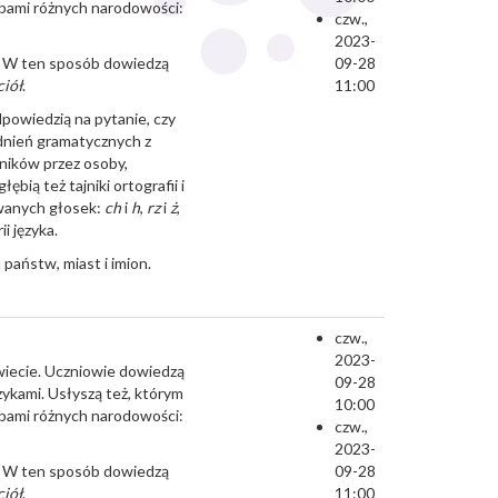
obami różnych narodowości:
czw.,
2023-
ą. W ten sposób dowiedzą
09-28
ciół
.
11:00
dpowiedzią na pytanie, czy
dnień gramatycznych z
wników przez osoby,
bią też tajniki ortografii i
ywanych głosek:
ch
i
h
,
rz
i
ż
,
i języka.
państw, miast i imion.
czw.,
2023-
świecie. Uczniowie dowiedzą
09-28
zykami. Usłyszą też, którym
10:00
obami różnych narodowości:
czw.,
2023-
ą. W ten sposób dowiedzą
09-28
ciół
.
11:00