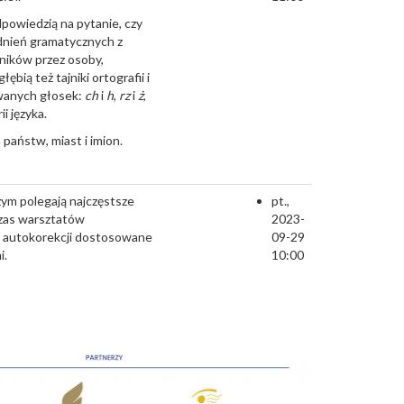
dpowiedzią na pytanie, czy
dnień gramatycznych z
wników przez osoby,
bią też tajniki ortografii i
ywanych głosek:
ch
i
h
,
rz
i
ż
,
i języka.
państw, miast i imion.
zym polegają najczęstsze
pt.,
czas warsztatów
2023-
i autokorekcji dostosowane
09-29
i.
10:00