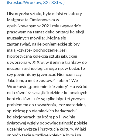
(Breslau/Wrocław, XX i XXI w.)
Historyczka sztuki, była minister kultury
Małgorzata Omilanowska w
opublikowanym w 2021 roku wywiadzie
prasowym na temat dekolonizacji kolekcji
muzealnych mówiła: „Można się
zastanawiać, na ile poniemieckie zbiory
mają «czyste» pochodzenie. Jeśli
hipotetyczna kolekcja sztuki jakuckiej
utworzona w XIX w. w Berlinie trafiłaby do
muzeum archeologicznego np. w Łodzi, to
czy powinniśmy ją zwracać Niemcom czy
Jakutom, a może zostawić sobie?”. We
Wrocławiu „poniemieckie zbiory” – a wśród
nich również szczątki ludzkie z kolonialnych
kontekstów – nie są tylko hipotetycznym
problemem do rozważenia, lecz materialną
spuścizną po niemieckich badaczach i
kolekcjonerach, za którą po II wojnie
światowej wzięły odpowiedzialność polskie
uczelnie wyższe i instytucje kultury. W jaki
sposób takie wrażliwe kolekcje były i są