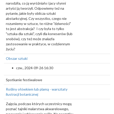
narodziła, co ją wyróżniało i jacy słynni
artyści ją tworzyli. Odpowiemy też na
pytanie, jakie były oblicza sztuki
abstarkcyjnej. Czy wszystko, czego nie
rozumiemy w sztuce, te różne "dziwności"
to jest abstrakcja? I czy była to tylko
"sztuka dla sztuki", czyli dla koneserów (lub
snobów), czy też może znalazła
zastosowanie w praktyce, w codziennym
życiu?
Obszar sztuki
czw., 2024-09-26 16:30
Spotkanie festiwalowe
Rośliny ołówkiem lub plamą - warsztaty
ilustracji botanicznej
Zajęcia, podczas których uczestnicy mogą
poznać tajniki malarstwa akwarelowego,
rysowania i szkicowania roślin. Na początku