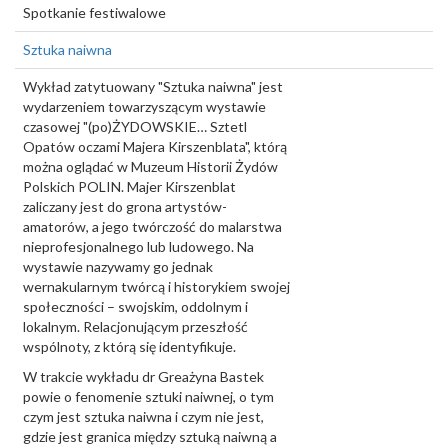
Spotkanie festiwalowe
Sztuka naiwna
Wykład zatytuowany "Sztuka naiwna" jest
wydarzeniem towarzyszącym wystawie
czasowej "(po)ŻYDOWSKIE… Sztetl
Opatów oczami Majera Kirszenblata", którą
można oglądać w Muzeum Historii Żydów
Polskich POLIN. Majer Kirszenblat
zaliczany jest do grona artystów-
amatorów, a jego twórczość do malarstwa
nieprofesjonalnego lub ludowego. Na
wystawie nazywamy go jednak
wernakularnym twórcą i historykiem swojej
społeczności – swojskim, oddolnym i
lokalnym. Relacjonującym przeszłość
wspólnoty, z którą się identyfikuje.
W trakcie wykładu dr Greażyna Bastek
powie o fenomenie sztuki naiwnej, o tym
czym jest sztuka naiwna i czym nie jest,
gdzie jest granica między sztuką naiwną a