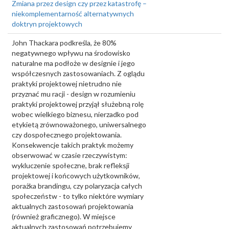
Zmiana przez design czy przez katastrofę –
niekomplementarność alternatywnych
doktryn projektowych
John Thackara podkreśla, że 80%
negatywnego wpływu na środowisko
naturalne ma podłoże w designie i jego
współczesnych zastosowaniach. Z oglądu
praktyki projektowej nietrudno nie
przyznać mu racji - design w rozumieniu
praktyki projektowej przyjął służebną rolę
wobec wielkiego biznesu, nierzadko pod
etykietą zrównoważonego, uniwersalnego
czy dospołecznego projektowania.
Konsekwencje takich praktyk możemy
obserwować w czasie rzeczywistym:
wykluczenie społeczne, brak refleksji
projektowej i końcowych użytkowników,
porażka brandingu, czy polaryzacja całych
społeczeństw - to tylko niektóre wymiary
aktualnych zastosowań projektowania
(również graficznego). W miejsce
aktualnych zastosowań potrzebujemy