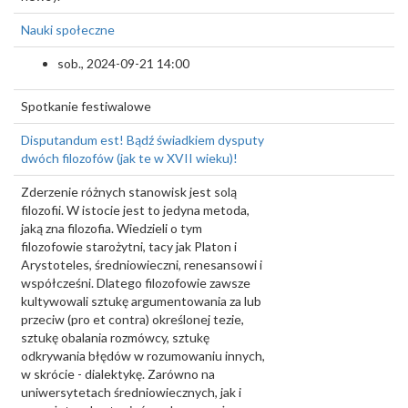
Nauki społeczne
sob., 2024-09-21 14:00
Spotkanie festiwalowe
Disputandum est! Bądź świadkiem dysputy
dwóch filozofów (jak te w XVII wieku)!
Zderzenie różnych stanowisk jest solą
filozofii. W istocie jest to jedyna metoda,
jaką zna filozofia. Wiedzieli o tym
filozofowie starożytni, tacy jak Platon i
Arystoteles, średniowieczni, renesansowi i
współcześni. Dlatego filozofowie zawsze
kultywowali sztukę argumentowania za lub
przeciw (pro et contra) określonej tezie,
sztukę obalania rozmówcy, sztukę
odkrywania błędów w rozumowaniu innych,
w skrócie - dialektykę. Zarówno na
uniwersytetach średniowiecznych, jak i