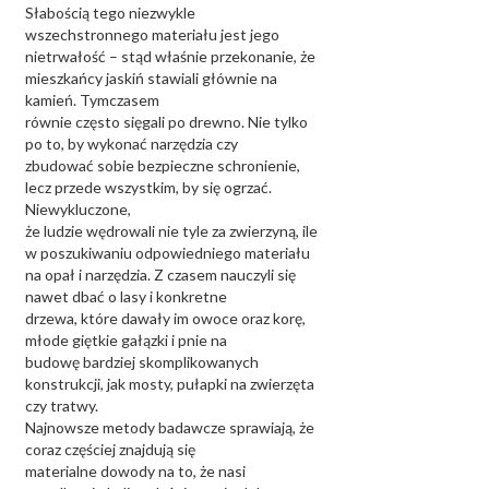
Słabością tego niezwykle
wszechstronnego materiału jest jego
nietrwałość – stąd właśnie przekonanie, że
mieszkańcy jaskiń stawiali głównie na
kamień. Tymczasem
równie często sięgali po drewno. Nie tylko
po to, by wykonać narzędzia czy
zbudować sobie bezpieczne schronienie,
lecz przede wszystkim, by się ogrzać.
Niewykluczone,
że ludzie wędrowali nie tyle za zwierzyną, ile
w poszukiwaniu odpowiedniego materiału
na opał i narzędzia. Z czasem nauczyli się
nawet dbać o lasy i konkretne
drzewa, które dawały im owoce oraz korę,
młode giętkie gałązki i pnie na
budowę bardziej skomplikowanych
konstrukcji, jak mosty, pułapki na zwierzęta
czy tratwy.
Najnowsze metody badawcze sprawiają, że
coraz częściej znajdują się
materialne dowody na to, że nasi