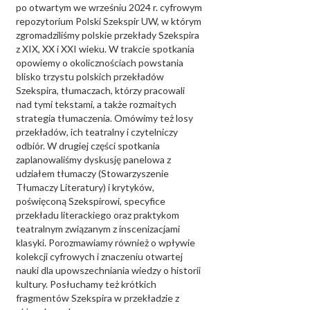
po otwartym we wrześniu 2024 r. cyfrowym
repozytorium Polski Szekspir UW, w którym
zgromadziliśmy polskie przekłady Szekspira
z XIX, XX i XXI wieku. W trakcie spotkania
opowiemy o okolicznościach powstania
blisko trzystu polskich przekładów
Szekspira, tłumaczach, którzy pracowali
nad tymi tekstami, a także rozmaitych
strategia tłumaczenia. Omówimy też losy
przekładów, ich teatralny i czytelniczy
odbiór. W drugiej części spotkania
zaplanowaliśmy dyskusję panelowa z
udziałem tłumaczy (Stowarzyszenie
Tłumaczy Literatury) i krytyków,
poświęconą Szekspirowi, specyfice
przekładu literackiego oraz praktykom
teatralnym związanym z inscenizacjami
klasyki. Porozmawiamy również o wpływie
kolekcji cyfrowych i znaczeniu otwartej
nauki dla upowszechniania wiedzy o historii
kultury. Posłuchamy też krótkich
fragmentów Szekspira w przekładzie z