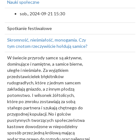
Nauki społeczne
sob., 2024-09-21 15:30
Spotkanie festiwalowe
Skromność, nieśmiałość, monogamia. Czy
tym cnotom rzeczywiście hołdują samice?
W świecie przyrody samce są aktywne,
dominujące i namiętne, a samice bierne,
uległe i nieśmiałe. Za wyjątkiem
przedstawicielek błękitników
rudogradłych, które z jednym samcem
zakładają gniazdo, a z innym płodzą
potomstwo. I wilsonek żółtolicych,
które po zmroku zostawiają za sobą
stałego partnera i szukają chętnego do
przygodnej kopulacji. No i golców
pustynnych tworzących społeczeństwa
kastowe dowodzone w niepodzielny
sposób przez jedną królową mającą
wyłączne prawo do rozrodu oraz najlepszej