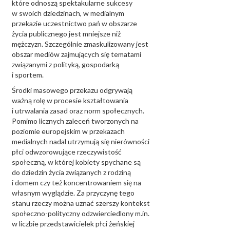
które odnoszą spektakularne sukcesy
w swoich dziedzinach, w medialnym
przekazie uczestnictwo pań w obszarze
życia publicznego jest mniejsze niż
mężczyzn. Szczególnie zmaskulizowany jest
obszar mediów zajmujących się tematami
związanymi z polityką, gospodarką
i sportem.
Środki masowego przekazu odgrywają
ważną rolę w procesie kształtowania
i utrwalania zasad oraz norm społecznych.
Pomimo licznych zaleceń tworzonych na
poziomie europejskim w przekazach
medialnych nadal utrzymują się nierówności
płci odwzorowujące rzeczywistość
społeczną, w której kobiety spychane są
do dziedzin życia związanych z rodziną
i domem czy też koncentrowaniem się na
własnym wyglądzie. Za przyczynę tego
stanu rzeczy można uznać szerszy kontekst
społeczno-polityczny odzwierciedlony m.in.
w liczbie przedstawicielek płci żeńskiej