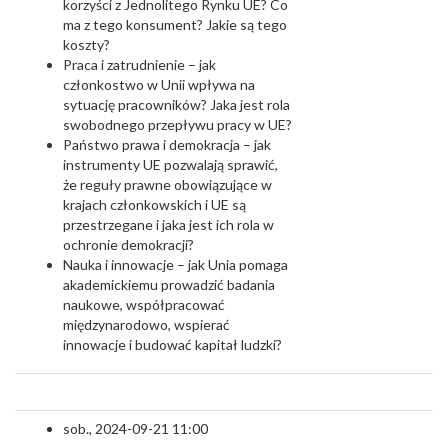
korzyści z Jednolitego Rynku UE? Co
ma z tego konsument? Jakie są tego
koszty?
Praca i zatrudnienie – jak
członkostwo w Unii wpływa na
sytuację pracowników? Jaka jest rola
swobodnego przepływu pracy w UE?
Państwo prawa i demokracja – jak
instrumenty UE pozwalają sprawić,
że reguły prawne obowiązujące w
krajach członkowskich i UE są
przestrzegane i jaka jest ich rola w
ochronie demokracji?
Nauka i innowacje – jak Unia pomaga
akademickiemu prowadzić badania
naukowe, współpracować
międzynarodowo, wspierać
innowacje i budować kapitał ludzki?
sob., 2024-09-21 11:00