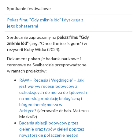
Spotkanie festiwalowe
Pokaz filmu "Gdy zniknie lód" i dyskusja z
jego bohaterami
Serdecznie zapraszamy na
pokaz filmu "Gdy
zniknie lód"
(ang. "Once the ice is gone") w
reżyserii Kuby Witka (2024).
Dokument pokazuje badania naukowe i
terenowe na Svalbardzie przeprowadzone
w ramach projektów:
RAW – Recesja i Więdnięcie” – Jaki
jest wpływ recesji lodowców z
uchodzących do morza do lądowych
na morską produkcję biologiczną i
biogeochemię morza w
Arktyce?
(kierownik: dr hab. Mateusz
Moskalik)
Badania ablacji lodowców przez
cielenie oraz typów cieleń poprzez
nowatorskie połączenie metod