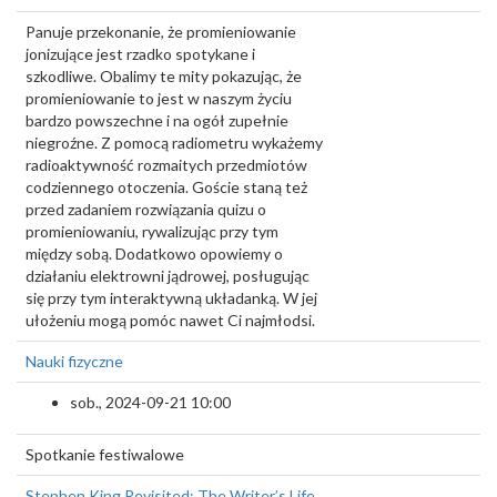
Panuje przekonanie, że promieniowanie
jonizujące jest rzadko spotykane i
szkodliwe. Obalimy te mity pokazując, że
promieniowanie to jest w naszym życiu
bardzo powszechne i na ogół zupełnie
niegroźne. Z pomocą radiometru wykażemy
radioaktywność rozmaitych przedmiotów
codziennego otoczenia. Goście staną też
przed zadaniem rozwiązania quizu o
promieniowaniu, rywalizując przy tym
między sobą. Dodatkowo opowiemy o
działaniu elektrowni jądrowej, posługując
się przy tym interaktywną układanką. W jej
ułożeniu mogą pomóc nawet Ci najmłodsi.
Nauki fizyczne
sob., 2024-09-21 10:00
Spotkanie festiwalowe
Stephen King Revisited: The Writer’s Life