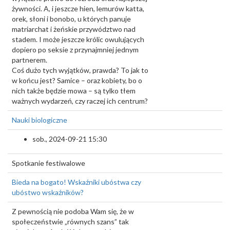
żywności. A, i jeszcze hien, lemurów katta,
orek, słoni i bonobo, u których panuje
matriarchat i żeńskie przywództwo nad
stadem. I może jeszcze królic owulujących
dopiero po seksie z przynajmniej jednym
partnerem.
Coś dużo tych wyjątków, prawda? To jak to
w końcu jest? Samice – oraz kobiety, bo o
nich także będzie mowa – są tylko tłem
ważnych wydarzeń, czy raczej ich centrum?
Nauki biologiczne
sob., 2024-09-21 15:30
Spotkanie festiwalowe
Bieda na bogato! Wskaźniki ubóstwa czy
ubóstwo wskaźników?
Z pewnością nie podoba Wam się, że w
społeczeństwie „równych szans” tak