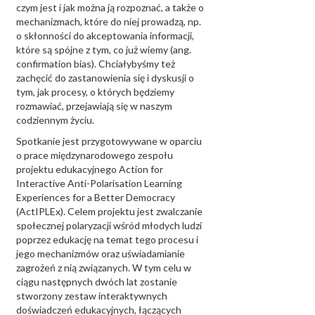
czym jest i jak można ją rozpoznać, a także o
mechanizmach, które do niej prowadzą, np.
o skłonności do akceptowania informacji,
które są spójne z tym, co już wiemy (ang.
confirmation bias). Chciałybyśmy też
zachęcić do zastanowienia się i dyskusji o
tym, jak procesy, o których będziemy
rozmawiać, przejawiają się w naszym
codziennym życiu.
Spotkanie jest przygotowywane w oparciu
o prace międzynarodowego zespołu
projektu edukacyjnego Action for
Interactive Anti-Polarisation Learning
Experiences for a Better Democracy
(ActIPLEx). Celem projektu jest zwalczanie
społecznej polaryzacji wśród młodych ludzi
poprzez edukację na temat tego procesu i
jego mechanizmów oraz uświadamianie
zagrożeń z nią związanych. W tym celu w
ciągu następnych dwóch lat zostanie
stworzony zestaw interaktywnych
doświadczeń edukacyjnych, łączących