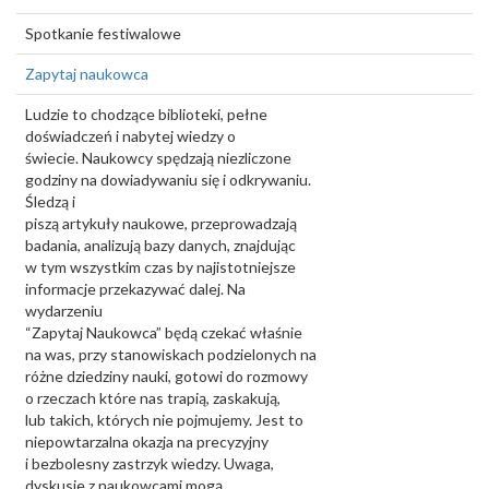
Spotkanie festiwalowe
Zapytaj naukowca
Ludzie to chodzące biblioteki, pełne
doświadczeń i nabytej wiedzy o
świecie. Naukowcy spędzają niezliczone
godziny na dowiadywaniu się i odkrywaniu.
Śledzą i
piszą artykuły naukowe, przeprowadzają
badania, analizują bazy danych, znajdując
w tym wszystkim czas by najistotniejsze
informacje przekazywać dalej. Na
wydarzeniu
“Zapytaj Naukowca” będą czekać właśnie
na was, przy stanowiskach podzielonych na
różne dziedziny nauki, gotowi do rozmowy
o rzeczach które nas trapią, zaskakują,
lub takich, których nie pojmujemy. Jest to
niepowtarzalna okazja na precyzyjny
i bezbolesny zastrzyk wiedzy. Uwaga,
dyskusje z naukowcami mogą