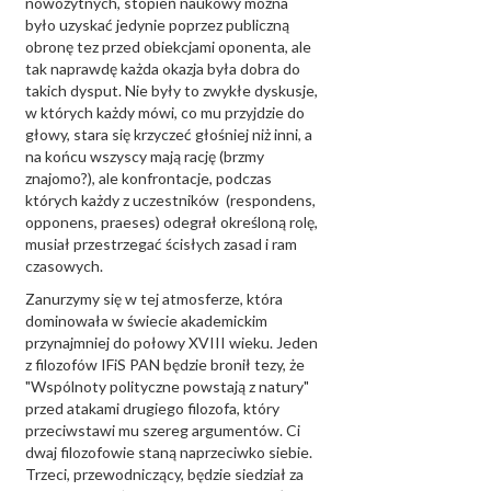
nowożytnych, stopień naukowy można
było uzyskać jedynie poprzez publiczną
obronę tez przed obiekcjami oponenta, ale
tak naprawdę każda okazja była dobra do
takich dysput. Nie były to zwykłe dyskusje,
w których każdy mówi, co mu przyjdzie do
głowy, stara się krzyczeć głośniej niż inni, a
na końcu wszyscy mają rację (brzmy
znajomo?), ale konfrontacje, podczas
których każdy z uczestników (respondens,
opponens, praeses) odegrał określoną rolę,
musiał przestrzegać ścisłych zasad i ram
czasowych.
Zanurzymy się w tej atmosferze, która
dominowała w świecie akademickim
przynajmniej do połowy XVIII wieku. Jeden
z filozofów IFiS PAN będzie bronił tezy, że
"Wspólnoty polityczne powstają z natury"
przed atakami drugiego filozofa, który
przeciwstawi mu szereg argumentów. Ci
dwaj filozofowie staną naprzeciwko siebie.
Trzeci, przewodniczący, będzie siedział za