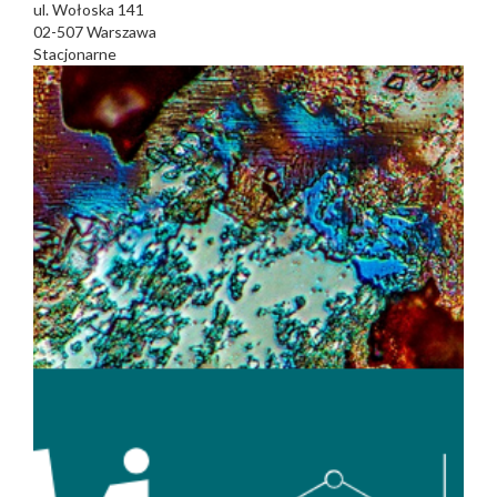
ul. Wołoska 141
02-507
Warszawa
Stacjonarne