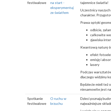
festiwalowe
na start -
tajemnice światła!
eksperymentuj
Uczestnicy naszych 
ze światłem
charakter. Przygoto
Prawa optyki geome
odbicie, zała
całkowite we
zjawiska inter
Kwantową naturę św
efekt fotoel
emisję i absor
lasery
Podczas warsztatów p
dlaczego widzimy ko
Będziecie mieli też
niesamowite jest na
Spotkanie
O ruchu w
Dzieci poznają budo
festiwalowe
brzuchu
najważniejsze skła
i wcielą się w enz