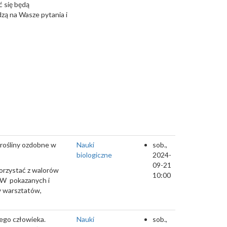
ć się będą
zą na Wasze pytania i
 rośliny ozdobne w
Nauki
sob.,
biologiczne
2024-
09-21
korzystać z walorów
10:00
UW pokazanych i
y warsztatów,
łego człowieka.
Nauki
sob.,