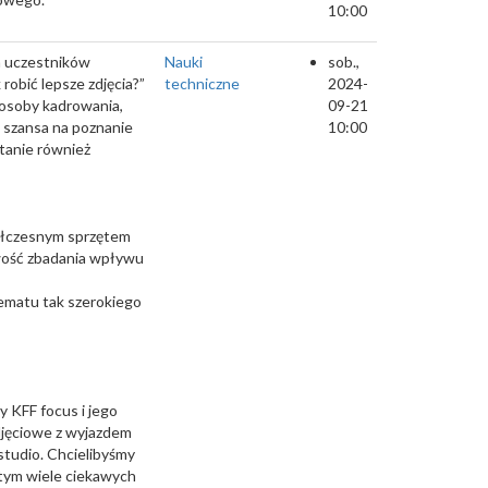
10:00
ch uczestników
Nauki
sob.,
robić lepsze zdjęcia?”
techniczne
2024-
posoby kadrowania,
09-21
ę szansa na poznanie
10:00
stanie również
półczesnym sprzętem
wość zbadania wpływu
tematu tak szerokiego
 KFF focus i jego
zdjęciowe z wyjazdem
tudio. Chcielibyśmy
tym wiele ciekawych