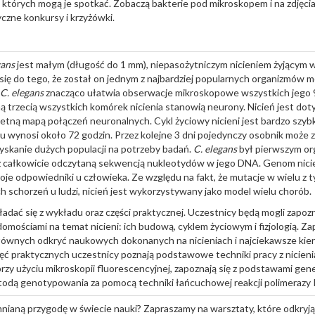
 których mogą je spotkać. Zobaczą bakterie pod mikroskopem i na zdjęcia
zne konkursy i krzyżówki.
gans
jest małym (długość do 1 mm), niepasożytniczym nicieniem żyjącym w
o się do tego, że został on jednym z najbardziej popularnych organizmów
C. elegans
znacząco ułatwia obserwacje mikroskopowe wszystkich jego
 trzecią wszystkich komórek nicienia stanowią neurony. Nicień jest do
tną mapą połączeń neuronalnych. Cykl życiowy nicieni jest bardzo szybki
 wynosi około 72 godzin. Przez kolejne 3 dni pojedynczy osobnik może zł
yskanie dużych populacji na potrzeby badań.
C. elegans
był pierwszym o
całkowicie odczytaną sekwencją nukleotydów w jego DNA. Genom nicie
e odpowiedniki u człowieka. Ze względu na fakt, że mutacje w wielu z 
schorzeń u ludzi, nicień jest wykorzystywany jako model wielu chorób.
adać się z wykładu oraz części praktycznej. Uczestnicy będą mogli zapozn
ościami na temat nicieni: ich budową, cyklem życiowym i fizjologią. 
łównych odkryć naukowych dokonanych na nicieniach i najciekawsze kier
jęć praktycznych uczestnicy poznają podstawowe techniki pracy z nicien
przy użyciu mikroskopii fluorescencyjnej, zapoznają się z podstawami gene
todą genotypowania za pomocą techniki łańcuchowej reakcji polimerazy
nianą przygodę w świecie nauki? Zapraszamy na warsztaty, które odkryj