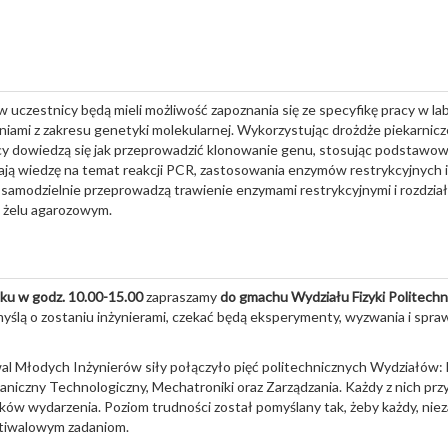
 uczestnicy będą mieli możliwość zapoznania się ze specyfikę pracy w la
niami z zakresu genetyki molekularnej. Wykorzystując drożdże piekarnicz
y dowiedzą się jak przeprowadzić klonowanie genu, stosując podstawowe
ają wiedzę na temat reakcji PCR, zastosowania enzymów restrykcyjnych i
 samodzielnie przeprowadzą trawienie enzymami restrykcyjnymi i rozdzia
żelu agarozowym.
ku w godz. 10.00-15.00
zapraszamy
do gmachu Wydziału Fizyki Politechn
myślą o zostaniu inżynierami, czekać będą eksperymenty, wyzwania i spra
al Młodych Inżynierów siły połączyło pięć politechnicznych Wydziałów: Fi
niczny Technologiczny, Mechatroniki oraz Zarządzania. Każdy z nich pr
ików wydarzenia. Poziom trudności został pomyślany tak, żeby każdy, niez
tiwalowym zadaniom.