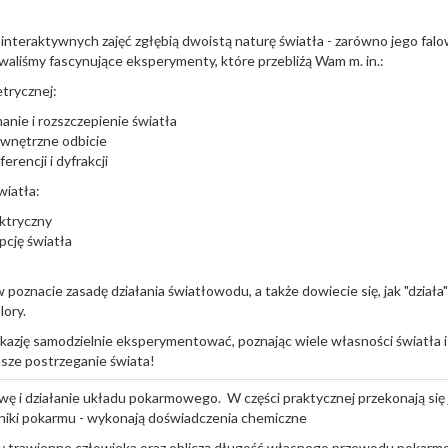
interaktywnych zajęć zgłębią dwoistą naturę światła - zarówno jego falo
waliśmy fascynujące eksperymenty, które przebliźą Wam m. in.:
trycznej:
manie i rozszczepienie światła
wnętrzne odbicie
ferencji i dyfrakcji
iatła:
ektryczny
pcję światła
oznacie zasadę działania światłowodu, a także dowiecie się, jak "działa" 
lory.
 okazję samodzielnie eksperymentować, poznając wiele własności światła i
sze postrzeganie świata!
wę i działanie układu pokarmowego. W części praktycznej przekonają się 
dniki pokarmu - wykonają doświadczenia chemiczne
ymy trawienne człowieka oraz obliczą długość własnego przewodu pokar