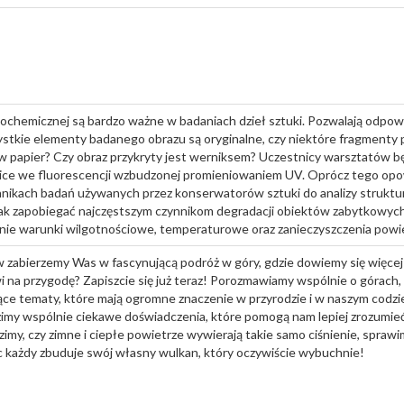
kochemicznej są bardzo ważne w badaniach dzieł sztuki. Pozwalają odpow
zystkie elementy badanego obrazu są oryginalne, czy niektóre fragment
w papier? Czy obraz przykryty jest werniksem? Uczestnicy warsztatów b
ce we fluorescencji wzbudzonej promieniowaniem UV. Oprócz tego opo
hnikach badań używanych przez konserwatorów sztuki do analizy struktu
ak zapobiegać najczęstszym czynnikom degradacji obiektów zabytkowych
nie warunki wilgotnościowe, temperaturowe oraz zanieczyszczenia powie
zabierzemy Was w fascynującą podróż w góry, gdzie dowiemy się więcej o
i na przygodę? Zapiszcie się już teraz! Porozmawiamy wspólnie o górach, c
ące tematy, które mają ogromne znaczenie w przyrodzie i w naszym codzi
imy wspólnie ciekawe doświadczenia, które pomogą nam lepiej zrozumieć
my, czy zimne i ciepłe powietrze wywierają takie samo ciśnienie, sprawi
iec każdy zbuduje swój własny wulkan, który oczywiście wybuchnie!