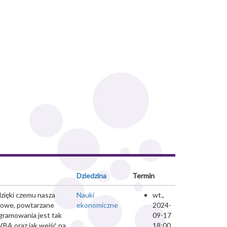
Dziedzina
Termin
zięki czemu nasza
Nauki
wt.,
ynowe, powtarzane
ekonomiczne
2024-
gramowania jest tak
09-17
BA oraz jak wejść na
18:00