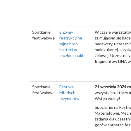
Spotkanie
Enzymy
W czasie warsztatów
festiwalowe
restrykcyjne –
zajmującym się bada
tajna broń
badawczy, uczestnic
bakterii w
molekularnej. Uzysk
służbie nauki
żelowej. Uczestnicy
fragmentów DNA w 
Spotkanie
Festiwal
21 września 2024 ro
festiwalowe
Młodych
wszystkich, którzy 
Inżynierów
Wstęp wolny!
Specjalnie na Festiw
Materiałowej, Mecha
zadania dla uczestn
gotów sprostać fes