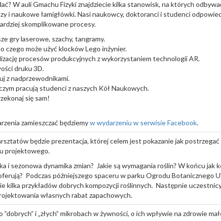
dać? W auli Gmachu Fizyki znajdziecie kilka stanowisk, na których odbywa
y i naukowe łamigłówki. Nasi naukowcy, doktoranci i studenci odpowied
ardziej skomplikowane procesy.
e gry laserowe, szachy, tangramy.
o czego może użyć klocków Lego inżynier.
lizację procesów produkcyjnych z wykorzystaniem technologii AR.
ości druku 3D.
j z nadprzewodnikami.
czym pracują studenci z naszych Kół Naukowych.
rzekonaj się sam!
arzenia zamieszczać będziemy
w wydarzeniu w serwisie Facebook
.
tatów będzie prezentacja, której celem jest pokazanie jak postrzegać
łu projektowego.
fika i sezonowa dynamika zmian? Jakie są wymagania roślin? W końcu jak 
am oferują? Podczas późniejszego spaceru w parku Ogrodu Botanicznego 
e kilka przykładów dobrych kompozycji roślinnych. Następnie uczestnic
rojektowania własnych rabat zapachowych.
 o ”dobrych” i „złych” mikrobach w żywności, o ich wpływie na zdrowie ma