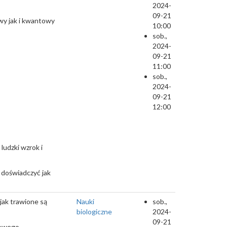
2024-
09-21
wy jak i kwantowy
10:00
sob.,
2024-
09-21
11:00
sob.,
2024-
09-21
12:00
ludzki wzrok i
 doświadczyć jak
jak trawione są
Nauki
sob.,
biologiczne
2024-
09-21
mowego.