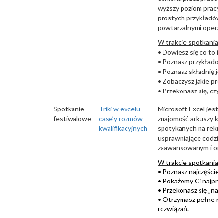
wyższy poziom prac
prostych przykładów
powtarzalnymi opera
W trakcie spotkania
• Dowiesz się co to 
• Poznasz przykłado
• Poznasz składnię 
• Zobaczysz jakie p
• Przekonasz się, c
Spotkanie
Triki w excelu –
Microsoft Excel jes
festiwalowe
case’y rozmów
znajomość arkuszy k
kwalifikacyjnych
spotykanych na rekr
usprawniające codz
zaawansowanym i om
W trakcie spotkania
• Poznasz najczęści
• Pokażemy Ci najprz
• Przekonasz się „na
• Otrzymasz pełne r
rozwiązań.