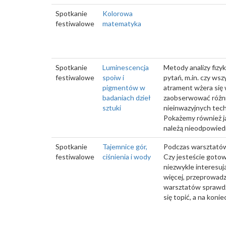
Spotkanie
Kolorowa
festiwalowe
matematyka
Spotkanie
Luminescencja
Metody analizy fizy
festiwalowe
spoiw i
pytań, m.in. czy ws
pigmentów w
atrament wżera się 
badaniach dzieł
zaobserwować różni
sztuki
nieinwazyjnych tec
Pokażemy również j
należą nieodpowied
Spotkanie
Tajemnice gór,
Podczas warsztatów 
festiwalowe
ciśnienia i wody
Czy jesteście gotow
niezwykle interesuj
więcej, przeprowadz
warsztatów sprawdzi
się topić, a na kon