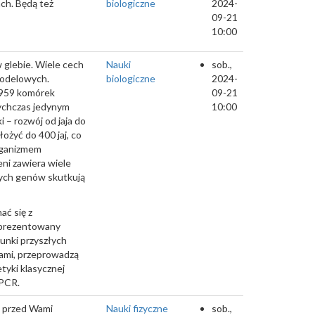
ch. Będą też
biologiczne
2024-
09-21
10:00
 glebie. Wiele cech
Nauki
sob.,
 modelowych.
biologiczne
2024-
 959 komórek
09-21
tychczas jedynym
10:00
 – rozwój od jaja do
ożyć do 400 jaj, co
rganizmem
ni zawiera wiele
tych genów skutkują
ać się z
Zaprezentowany
unki przyszłych
iami, przeprowadzą
tyki klasycznej
 PCR.
ą przed Wami
Nauki fizyczne
sob.,