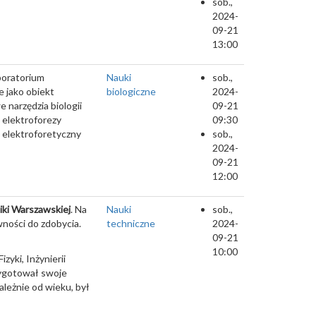
sob.,
2024-
09-21
13:00
boratorium
Nauki
sob.,
e jako obiekt
biologiczne
2024-
 narzędzia biologii
09-21
 elektroforezy
09:30
ł elektroforetyczny
sob.,
2024-
09-21
12:00
iki Warszawskiej
. Na
Nauki
sob.,
wności do zdobycia.
techniczne
2024-
09-21
10:00
zyki, Inżynierii
zygotował swoje
ależnie od wieku, był