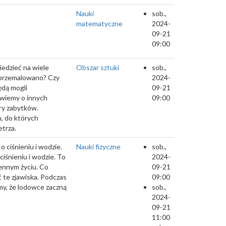
Nauki
sob.,
matematyczne
2024-
09-21
09:00
iedzieć na wiele
Obszar sztuki
sob.,
y przemalowano? Czy
2024-
ędą mogli
09-21
wiemy o innych
09:00
ry zabytków.
, do których
trza.
 ciśnieniu i wodzie.
Nauki fizyczne
sob.,
iśnieniu i wodzie. To
2024-
ennym życiu. Co
09-21
 te zjawiska. Podczas
09:00
my, że lodowce zaczną
sob.,
2024-
09-21
11:00