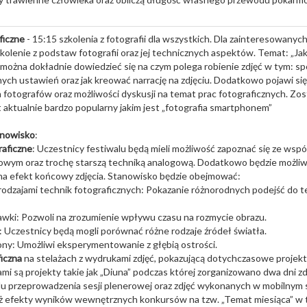
ficzne
- 15:15 szkolenia z fotografii dla wszystkich. Dla zainteresowany
kolenie z podstaw fotografii oraz jej technicznych aspektów. Temat: „Jak 
 można dokładnie dowiedzieć się na czym polega robienie zdjęć w tym: s
ych ustawień oraz jak kreować narrację na zdjęciu. Dodatkowo pojawi si
 fotografów oraz możliwości dyskusji na temat prac fotograficznych. Zo
aktualnie bardzo popularny jakim jest „fotografia smartphonem”
anowisko
:
raficzne
: Uczestnicy festiwalu będą mieli możliwość zapoznać się ze ws
rowym oraz trochę starszą techniką analogową. Dodatkowo będzie możli
na efekt końcowy zdjęcia. Stanowisko będzie obejmować:
rodzajami technik fotograficznych: Pokazanie różnorodnych podejść do 
awki: Pozwoli na zrozumienie wpływu czasu na rozmycie obrazu.
a: Uczestnicy będą mogli porównać różne rodzaje źródeł światła.
ony: Umożliwi eksperymentowanie z głębią ostrości.
iczna
na stelażach z wydrukami zdjęć, pokazującą dotychczasowe projekty
mi są projekty takie jak „Diuna” podczas której zorganizowano dwa dni 
u przeprowadzenia sesji plenerowej oraz zdjęć wykonanych w mobilnym s
ż efekty wyników wewnętrznych konkursów na tzw. „Temat miesiąca” w 