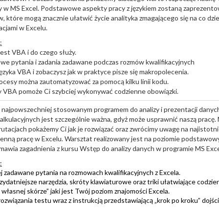
y w MS Excel. Podstawowe aspekty pracy z językiem zostaną zaprezent
, które mogą znacznie ułatwić życie analityka zmagającego się na co dzi
cjami w Excelu.
:
jest VBA i do czego służy.
we pytania i zadania zadawane podczas rozmów kwalifikacyjnych
języka VBA i zobaczysz jak w praktyce pisze się makropolecenia.
rocesy można zautomatyzować za pomocą kilku linii kodu.
zy VBA pomoże Ci szybciej wykonywać codzienne obowiązki.
t najpowszechniej stosowanym programem do analizy i prezentacji danyc
alkulacyjnych jest szczególnie ważna, gdyż może usprawnić naszą pracę.
utacjach pokażemy Ci jak je rozwiązać oraz zwrócimy uwagę na najistotni
ienną pracę w Excelu. Warsztat realizowany jest na poziomie podstawow
awia zagadnienia z kursu Wstęp do analizy danych w programie MS Exce
:
ej zadawane pytania na rozmowach kwalifikacyjnych z Excela.
ydatniejsze narzędzia, skróty klawiaturowe oraz triki ułatwiające codzie
 własnej skórze” jaki jest Twój poziom znajomości Excela.
ozwiązania testu wraz z instrukcją przedstawiającą „krok po kroku” dojśc