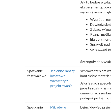
Jak to będzie wyglą
eksperymenty, pokaz
wyjaśnią nawet najb
Wypróbuj nasz
Dowiedz się d
Zobacz wizua
Poznaj możliw
Eksperymentu
Sprawdź nad 
co jeszcze? p
Szczegóły dot. wyd
Spotkanie
Jesienne rabaty
Wprowadzeniem warsz
festiwalowe
kwiatowe -
kontekście materia
warsztaty z
Jaka jest ich specy
projektowania
jakie te rośliny n
omówionych zostani
podejmą próbę zap
Spotkanie
Mikroby w
Dzieci dowiedzą się