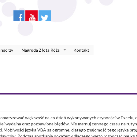
onsorzy
Nagroda Złota Róża
Kontakt
tomatyzować większość na co dzień wykonywanych czynności w Excelu, d
dziej wydajna oraz pozbawiona błędów. Nie marnuj cennego czasu na rut
i. Możliwości języka VBA są ogromne, dlatego znajomość tego języka pro
odawców. Podczas spotkania pokażemy dlaczego warto rozpocząć naukę V