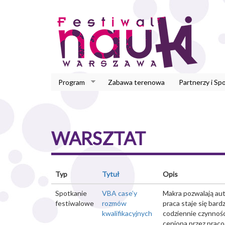
Przejdź
do
treści
Program
Zabawa terenowa
Partnerzy i Sp
WARSZTAT
Typ
Tytuł
Opis
Spotkanie
VBA case’y
Makra pozwalają au
festiwalowe
rozmów
praca staje się bar
kwalifikacyjnych
codziennie czynnośc
ceniona przez prac