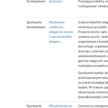
festiwalowe
żywności
Poznają produkty, w
rozwiązywać tematyc
Spotkanie
Modelowy
Caenorhabditis ele
festiwalowe
celebryta -
nicienia przyczynił
elegancki nicień
Przezroczyste ciało
Caenorhabditis
somatycznych. Jedną
elegans
organizmem z komple
dorosłego organizmu
znacząco ułatwia uz
wielokomórkowym z 
genów mających swoj
rozwojem poważnych 
Spotkanie będzie skł
podstawowymi wiadom
zostanie przegląd g
badań. W trakcie za
obserwacje nicieni 
(mendlowskiej) i me
Spotkanie
Młodzi badacze
Gotowi na niezapom