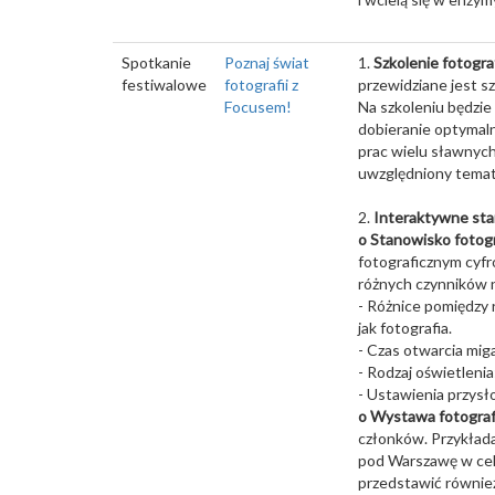
Spotkanie
Poznaj świat
1.
Szkolenie fotogra
festiwalowe
fotografii z
przewidziane jest sz
Focusem!
Na szkoleniu będzie
dobieranie optymaln
prac wielu sławnych
uwzględniony temat 
2.
Interaktywne st
o Stanowisko fotog
fotograficznym cyf
różnych czynników 
- Różnice pomiędzy 
jak fotografia.
- Czas otwarcia mig
- Rodzaj oświetleni
- Ustawienia przysł
o Wystawa fotograf
członków. Przykłada
pod Warszawę w cel
przedstawić równie