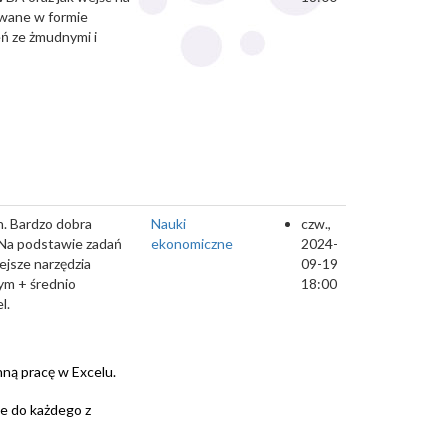
owane w formie
eń ze żmudnymi i
h. Bardzo dobra
Nauki
czw.,
 Na podstawie zadań
ekonomiczne
2024-
ejsze narzędzia
09-19
ym + średnio
18:00
l.
nną pracę w Excelu.
ie do każdego z