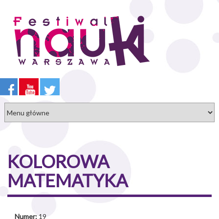
Przejdź
do
treści
KOLOROWA
MATEMATYKA
Numer:
19