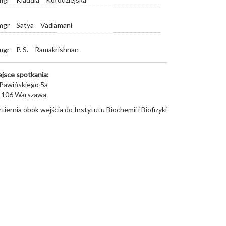
mgr
Satya
Vadlamani
mgr
P. S.
Ramakrishnan
ejsce spotkania:
 Pawińskiego 5a
-106
Warszawa
tiernia obok wejścia do Instytutu Biochemii i Biofizyki