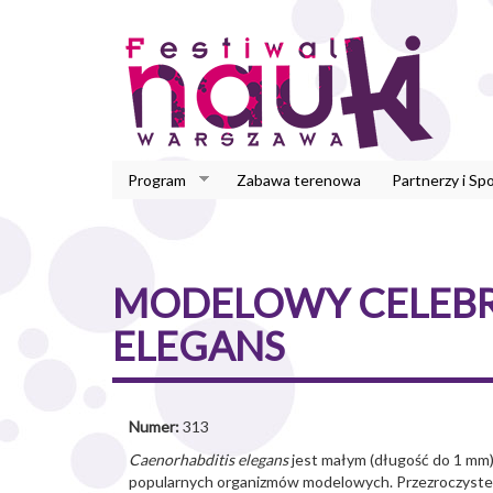
Przejdź
do
treści
Program
Zabawa terenowa
Partnerzy i Sp
MODELOWY CELEBRY
ELEGANS
Numer:
313
Caenorhabditis elegans
jest małym (długość do 1 mm), 
popularnych organizmów modelowych. Przezroczyste