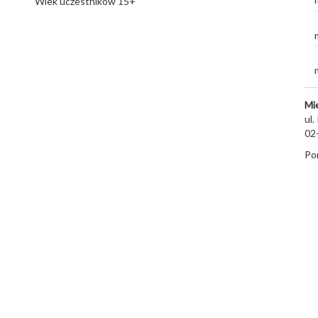
Wiek uczestników 15+
Mi
ul.
02
Por