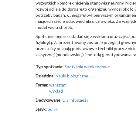
wszystkich komórek nicienia stanowią neurony. Nicie
rozwój od jaja do dorosłego organizmu wynosi około 7
potrzeby badań.
C. elegans
był pierwszym organizmem
mających swoje odpowiedniki u człowieka. Ze względu
model wielu chorób.
Spotkanie będzie składać się z wykładu oraz części p
fizjologią. Zaprezentowany zostanie przegląd główny
uczestnicy poznają podstawowe techniki pracy z nicie
klasycznej (mendlowskiej) i metodą genotypowania za
Typ spotkania:
Spotkania weekendowe
Dziedzina:
Nauki biologiczne
Forma:
warsztat
wykład
Dedykowane:
Dla młodzieży
Język:
polski