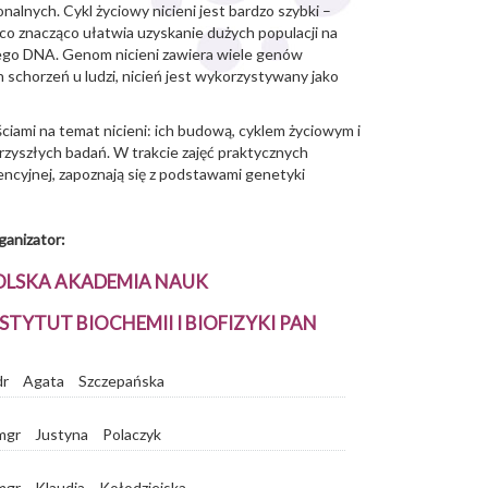
lnych. Cykl życiowy nicieni jest bardzo szybki –
 co znacząco ułatwia uzyskanie dużych populacji na
go DNA. Genom nicieni zawiera wiele genów
schorzeń u ludzi, nicień jest wykorzystywany jako
ciami na temat nicieni: ich budową, cyklem życiowym i
rzyszłych badań. W trakcie zajęć praktycznych
encyjnej, zapoznają się z podstawami genetyki
ganizator:
OLSKA AKADEMIA NAUK
STYTUT BIOCHEMII I BIOFIZYKI PAN
dr
Agata
Szczepańska
mgr
Justyna
Polaczyk
mgr
Klaudia
Kołodziejska