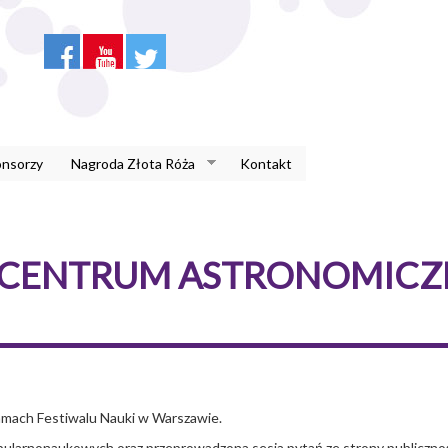
onsorzy
Nagroda Złota Róża
Kontakt
 CENTRUM ASTRONOMICZN
amach Festiwalu Nauki w Warszawie.
opularnonaukowych oraz przeprowadzona sesja pytań ze strony publiczn