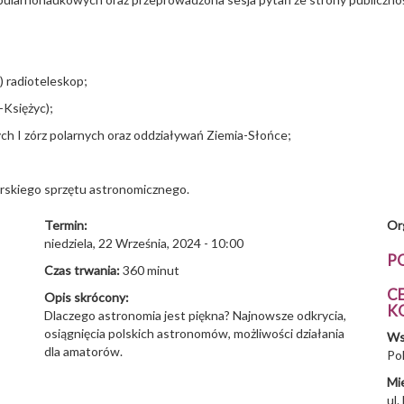
 radioteleskop;
-Księżyc);
ch I zórz polarnych oraz oddziaływań Ziemia-Słońce;
rskiego sprzętu astronomicznego.
Termin:
Or
niedziela, 22 Września, 2024 - 10:00
P
Czas trwania:
360 minut
C
Opis skrócony:
K
Dlaczego astronomia jest piękna? Najnowsze odkrycia,
osiągnięcia polskich astronomów, możliwości działania
Ws
dla amatorów.
Po
Mi
ul.