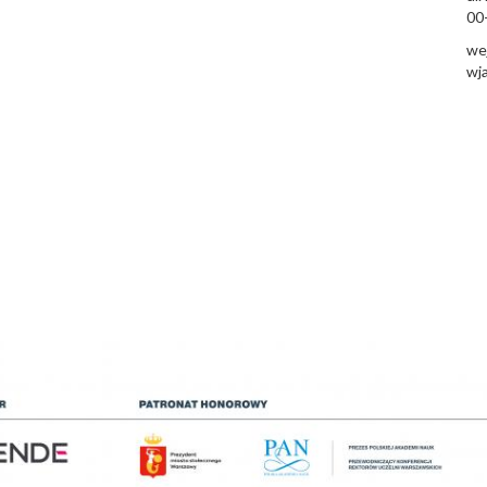
00
wej
wja