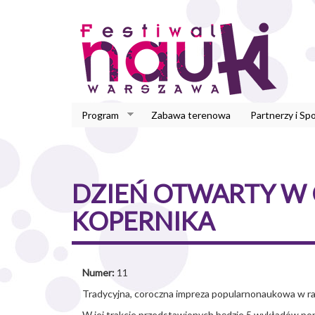
Przejdź
do
treści
Program
Zabawa terenowa
Partnerzy i Sp
DZIEŃ OTWARTY W
KOPERNIKA
Numer:
11
Tradycyjna, coroczna impreza popularnonaukowa w r
W jej trakcie przedstawionych będzie 5 wykładów p