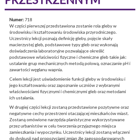
Numer:
718
W części pierwszej przedstawiona zostanie rola gleby w
środowisku i kształtowaniu środowiska przyrodniczego.
Uczestnicy lekcji poznają definicję gleby, pojęcie skały
macierzystej gleb, podstawowe typy gleb oraz wykonają
doświadczenia laboratoryjne pozwalające określić
podstawowe właściwości fizyczne i chemiczne gleb takie jak:
ustalanie grup mechanicznych metodą polową, oznaczanie pH i
zawartości węglanu wapnia.
Celem lekcji jest uświadomienie funkcji gleby w środowisku i
jego kształtowaniu oraz zapoznanie uczniów z wybranymi
właściwościami fizycznymi i chemicznymi gleb oraz metodami
ich ustalania.
W drugiej części lekcji zostaną przedstawione pozytywne oraz
negatywne cechy przestrzeni otaczającej mieszkańców miast.
Zostaną omówione narzędzia planistyczne wykorzystywane
przez urbanistów w celu tworzenia przyjaznego miejsca
zamieszkania i wypoczynku. Uczestnicy lekcji zostaną włączeni
do dyskusji nad propozycjami zmian źle zagospodarowanych