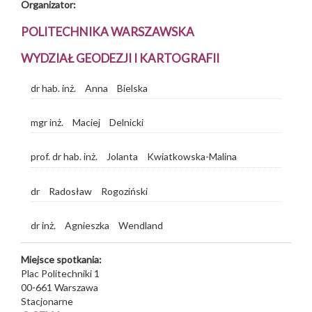
Organizator:
POLITECHNIKA WARSZAWSKA
WYDZIAŁ GEODEZJI I KARTOGRAFII
dr hab. inż.
Anna
Bielska
mgr inż.
Maciej
Delnicki
prof. dr hab. inż.
Jolanta
Kwiatkowska-Malina
dr
Radosław
Rogoziński
dr inż.
Agnieszka
Wendland
Miejsce spotkania:
Plac Politechniki 1
00-661
Warszawa
Stacjonarne