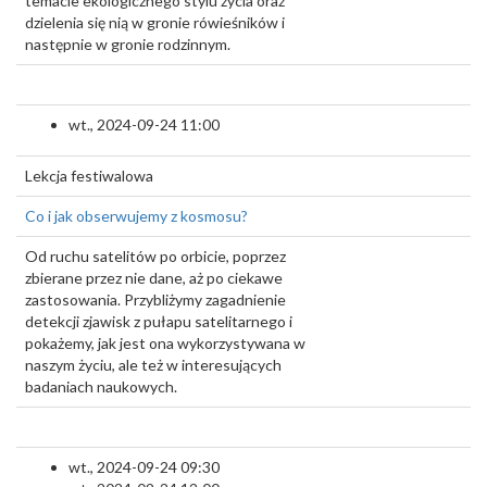
temacie ekologicznego stylu życia oraz
dzielenia się nią w gronie rówieśników i
następnie w gronie rodzinnym.
wt., 2024-09-24 11:00
Lekcja festiwalowa
Co i jak obserwujemy z kosmosu?
Od ruchu satelitów po orbicie, poprzez
zbierane przez nie dane, aż po ciekawe
zastosowania. Przybliżymy zagadnienie
detekcji zjawisk z pułapu satelitarnego i
pokażemy, jak jest ona wykorzystywana w
naszym życiu, ale też w interesujących
badaniach naukowych.
wt., 2024-09-24 09:30