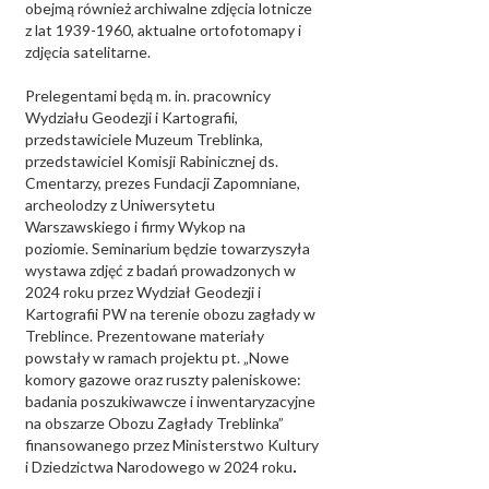
obejmą również archiwalne zdjęcia lotnicze
z lat 1939-1960, aktualne ortofotomapy i
zdjęcia satelitarne.
Prelegentami będą m. in. pracownicy
Wydziału Geodezji i Kartografii,
przedstawiciele Muzeum Treblinka,
przedstawiciel Komisji Rabinicznej ds.
Cmentarzy, prezes Fundacji Zapomniane,
archeolodzy z Uniwersytetu
Warszawskiego i firmy Wykop na
poziomie. Seminarium będzie towarzyszyła
wystawa zdjęć z badań prowadzonych w
2024 roku przez Wydział Geodezji i
Kartografii PW na terenie obozu zagłady w
Treblince. Prezentowane materiały
powstały w ramach projektu pt. „Nowe
komory gazowe oraz ruszty paleniskowe:
badania poszukiwawcze i inwentaryzacyjne
na obszarze Obozu Zagłady Treblinka”
finansowanego przez Ministerstwo Kultury
i Dziedzictwa Narodowego w 2024 roku
.