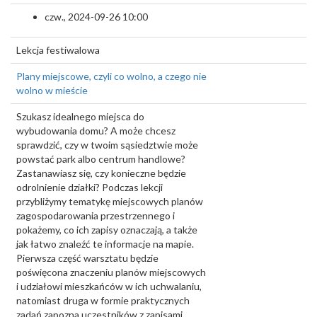
czw., 2024-09-26 10:00
Lekcja festiwalowa
Plany miejscowe, czyli co wolno, a czego nie
wolno w mieście
Szukasz idealnego miejsca do
wybudowania domu? A może chcesz
sprawdzić, czy w twoim sąsiedztwie może
powstać park albo centrum handlowe?
Zastanawiasz się, czy konieczne będzie
odrolnienie działki? Podczas lekcji
przybliżymy tematykę miejscowych planów
zagospodarowania przestrzennego i
pokażemy, co ich zapisy oznaczają, a także
jak łatwo znaleźć te informacje na mapie.
Pierwsza część warsztatu będzie
poświęcona znaczeniu planów miejscowych
i udziałowi mieszkańców w ich uchwalaniu,
natomiast druga w formie praktycznych
zadań zapozna uczestników z zapisami