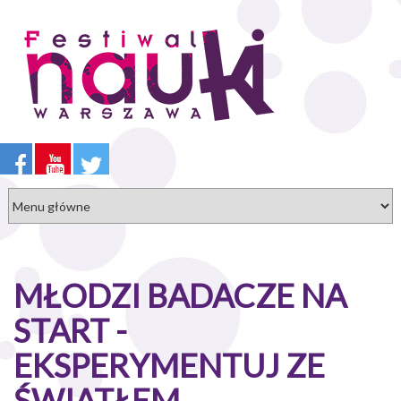
Przejdź
do
treści
MŁODZI BADACZE NA
START -
EKSPERYMENTUJ ZE
ŚWIATŁEM