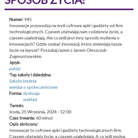
Numer:
945
Innowacje przywodzą na myśl cyfrowe apki i gadżety od firm
technologicznych. Czasem ułatwiają nam codzienne życie, a
czasem uzależniają. Ale co jeśli jest inny sposób myślenia o
innowacjach? Gdzie szukać innowacji, które zmieniają nasze
życie na lepsze? Poszukaj razem z Janem Oleszczuk-
Zygmuntowskim.
Język:
polski
Typ szkoły i dziedzina:
Szkoła średnia
wiedza o społeczeństwie
Forma:
dyskusja
wykład
Termin:
środa, 25 Września, 2024 - 12:00
Czas trwania:
60 minut
Opis skrócony:
Innowacje to cyfrowe apki i gadżety technologicznych firm.
Czasem ułatwiają życie, a czasem uzależniają. A co jeśli można