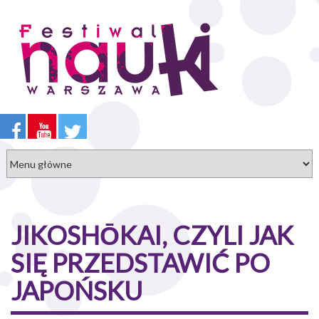
Przejdź
do
treści
JIKOSHО̄KAI, CZYLI JAK
SIĘ PRZEDSTAWIĆ PO
JAPOŃSKU