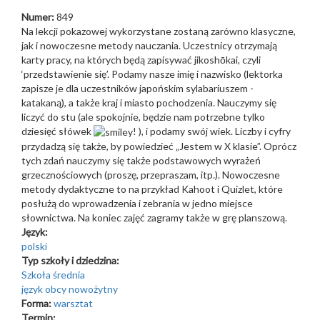
Numer:
849
Na lekcji pokazowej wykorzystane zostaną zarówno klasyczne,
jak i nowoczesne metody nauczania. Uczestnicy otrzymają
karty pracy, na których będą zapisywać jikoshо̄kai, czyli
‘przedstawienie się’. Podamy nasze imię i nazwisko (lektorka
zapisze je dla uczestników japońskim sylabariuszem -
katakaną), a także kraj i miasto pochodzenia. Nauczymy się
liczyć do stu (ale spokojnie, będzie nam potrzebne tylko
dziesięć słówek
! ), i podamy swój wiek. Liczby i cyfry
przydadzą się także, by powiedzieć „Jestem w X klasie”. Oprócz
tych zdań nauczymy się także podstawowych wyrażeń
grzecznościowych (proszę, przepraszam, itp.). Nowoczesne
metody dydaktyczne to na przykład Kahoot i Quizlet, które
posłużą do wprowadzenia i zebrania w jedno miejsce
słownictwa. Na koniec zajęć zagramy także w grę planszową.
Język:
polski
Typ szkoły i dziedzina:
Szkoła średnia
język obcy nowożytny
Forma:
warsztat
Termin: