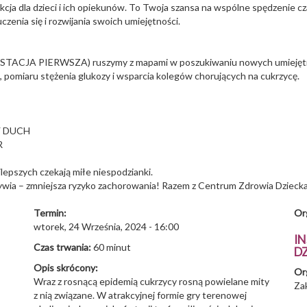
ja dla dzieci i ich opiekunów. To Twoja szansa na wspólne spędzenie czas
zenia się i rozwijania swoich umiejętności.
cznej (STACJA PIERWSZA) ruszymy z mapami w poszukiwaniu nowych umiej
 pomiaru stężenia glukozy i wsparcia kolegów chorujących na cukrzycę.
Y DUCH
ZEGAR
jlepszych czekają miłe niespodzianki.
dżywia – zmniejsza ryzyko zachorowania! Razem z Centrum Zdrowia Dzieck
Termin:
Or
wtorek, 24 Września, 2024 - 16:00
I
Czas trwania:
60 minut
DZ
Opis skrócony:
Or
Wraz z rosnącą epidemią cukrzycy rosną powielane mity
Zak
z nią związane. W atrakcyjnej formie gry terenowej