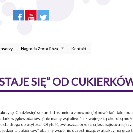
onsorzy
Nagroda Złota Róża
Kontakt
STAJE SIĘ” OD CUKIERKÓ
cukrzycę. Co dziesięć sekund ktoś umiera z powodu jej powikłań. Jako pr
spodarki węglowodanowej nie mamy wątpliwości - wojnę z tą chorobą może
prosta droga do otyłości. Otyłość, zwłaszcza brzuszna jest najistotnie
ię od jedzenia cukierków” obalimy wspólnie uczestnicząc w atrakcyjnej