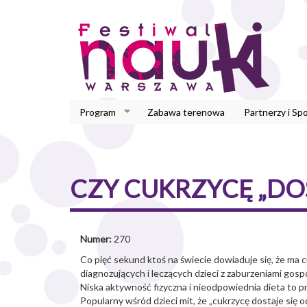
Przejdź
do
treści
Program
Zabawa terenowa
Partnerzy i Sp
CZY CUKRZYCĘ „DO
Numer:
270
Co pięć sekund ktoś na świecie dowiaduje się, że ma 
diagnozujących i leczących dzieci z zaburzeniami go
Niska aktywność fizyczna i nieodpowiednia dieta to 
Popularny wśród dzieci mit, że „cukrzycę dostaje s