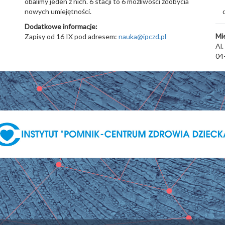
obalimy jeden z nich. 6 stacji to 6 możliwości zdobycia
nowych umiejętności.
Dodatkowe informacje:
Mi
Zapisy od 16 IX pod adresem:
nauka@ipczd.pl
Al.
04