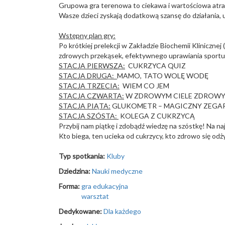
Grupowa gra terenowa to ciekawa i wartościowa atrakc
Wasze dzieci zyskają dodatkową szansę do działania, uc
Wstępny plan gry:
Po krótkiej prelekcji w Zakładzie Biochemii Klini
zdrowych przekąsek, efektywnego uprawiania sportu,
STACJA PIERWSZA:
CUKRZYCA QUIZ
STACJA DRUGA:
MAMO, TATO WOLĘ WODĘ
STACJA TRZECIA:
WIEM CO JEM
STACJA CZWARTA:
W ZDROWYM CIELE ZDROW
STACJA PIĄTA:
GLUKOMETR – MAGICZNY 
STACJA SZÓSTA:
KOLEGA Z CUKRZYCĄ
Przybij nam piątkę i zdobądź wiedzę na szóstkę! Na na
Kto biega, ten ucieka od cukrzycy, kto zdrowo się o
Typ spotkania:
Kluby
Dziedzina:
Nauki medyczne
Forma:
gra edukacyjna
warsztat
Dedykowane:
Dla każdego