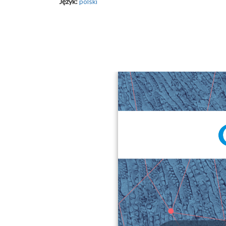
Język:
polski