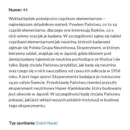
Numer:
44
Wykład będzie poświęcony cząstkom elementarnym –
najmniejszym składnikom materii. Powiem Państwu, co to są
cząstki elementarne, dlaczego one interesują fizyków, co o
nich wiemy oraz jak je badamy. W szczególności zajmę się takimi
cząstkami elementarnymi jak neutrina, których badanami
zajmuje się Polska Grupa Neutrinowa. Eksperyment, w którym
bierzemy udział, znajduje się w Japonii, gdzie kilometr pod
ziemią badamy tajemnicze neutrina pochodzące ze Słońca i nie
tylko. Będę chciała Państwu przybliżyć, jak bada się neutrina
oraz czego się o nich nauczyliśmy od czasu ich odkrycia w 1956
roku. A jest tego sporo! Eksperymenty badające je rozrzucone
są po całym Świecie. Przedstawię Państwu również przyszły
eksperyment neutrinowy Hyper-Kamiokande, który budowany
jest obecnie w Japonii. W szczególności będę chciała Państwu
pokazać, jaki jest wkład naszych polskich instytucji w budowę
tego eksperymentu.
Typ spotkania:
Dzień Nauki