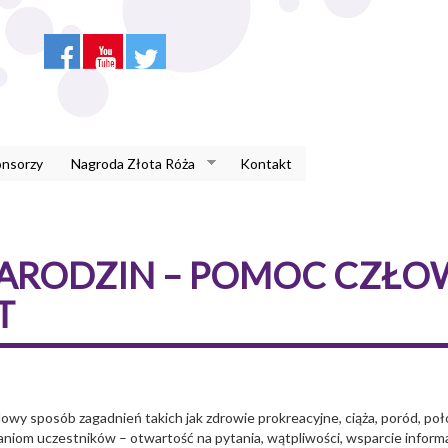
onsorzy
Nagroda Złota Róża
Kontakt
NARODZIN – POMOC CZŁO
T
dowy sposób zagadnień takich jak zdrowie prokreacyjne, ciąża, poród, po
niom uczestników – otwartość na pytania, wątpliwości, wsparcie informa