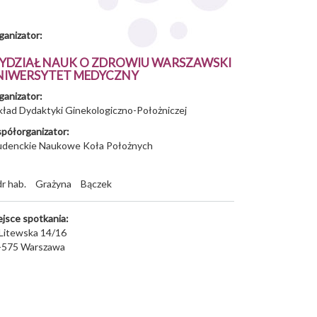
ganizator:
YDZIAŁ NAUK O ZDROWIU WARSZAWSKI
NIWERSYTET MEDYCZNY
ganizator:
kład Dydaktyki Ginekologiczno-Położniczej
półorganizator:
udenckie Naukowe Koła Położnych
dr hab.
Grażyna
Bączek
ejsce spotkania:
 Litewska 14/16
-575
Warszawa