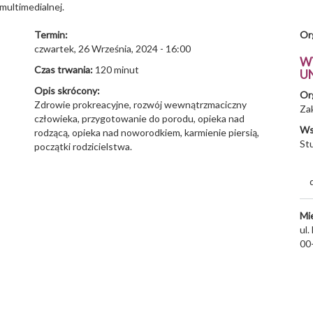
multimedialnej.
Termin:
Or
czwartek, 26 Września, 2024 - 16:00
W
Czas trwania:
120 minut
U
Opis skrócony:
Or
Zdrowie prokreacyjne, rozwój wewnątrzmaciczny
Za
człowieka, przygotowanie do porodu, opieka nad
Ws
rodzącą, opieka nad noworodkiem, karmienie piersią,
St
początki rodzicielstwa.
Mi
ul.
00