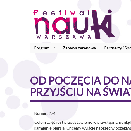
Przejdź
do
treści
Program
Zabawa terenowa
Partnerzy i Sp
OD POCZĘCIA DO 
PRZYJŚCIU NA ŚWIA
Numer:
274
Celem zajęć jest przedstawienie w przystępny, poglą
karmienie piersią. Chcemy wyjście naprzeciw oczekiwa