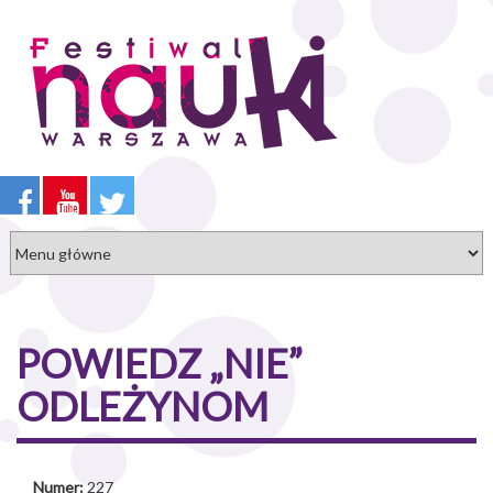
Przejdź
do
treści
POWIEDZ „NIE”
ODLEŻYNOM
Numer:
227