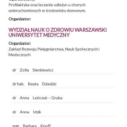
Profilaktyka oraz leczenie odleżyn u chorych
unieruchomionych w środowisku domowym.
Organizator:
WYDZIAŁ NAUK O ZDROWIU WARSZAWSKI
UNIWERSYTET MEDYCZNY
Organizator:
Zakład Rozwoju Pielęgniarstwa, Nauk Społecznych i
Medycznych
dr
Zofia
Sienkiewicz
dr hab.
Beata
Dziedzic
dr
Anna
Leńczuk – Gruba
dr
Anna
Idzik
mgr
Barbara
Knoff