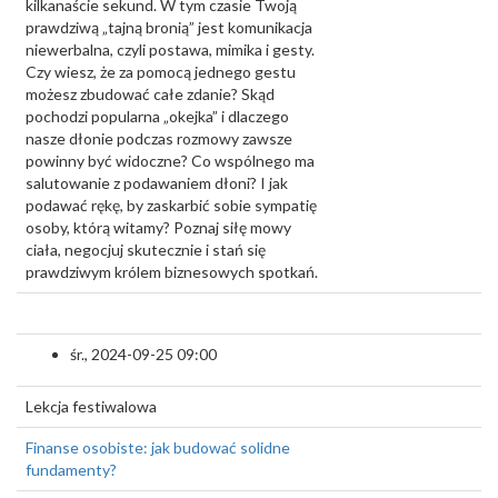
kilkanaście sekund. W tym czasie Twoją
prawdziwą „tajną bronią” jest komunikacja
niewerbalna, czyli postawa, mimika i gesty.
Czy wiesz, że za pomocą jednego gestu
możesz zbudować całe zdanie? Skąd
pochodzi popularna „okejka” i dlaczego
nasze dłonie podczas rozmowy zawsze
powinny być widoczne? Co wspólnego ma
salutowanie z podawaniem dłoni? I jak
podawać rękę, by zaskarbić sobie sympatię
osoby, którą witamy? Poznaj siłę mowy
ciała, negocjuj skutecznie i stań się
prawdziwym królem biznesowych spotkań.
śr., 2024-09-25 09:00
Lekcja festiwalowa
Finanse osobiste: jak budować solidne
fundamenty?