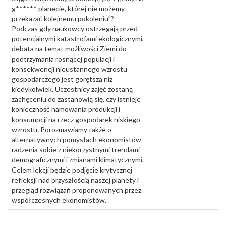
g****** planecie, której nie możemy
przekazać kolejnemu pokoleniu”?
Podczas gdy naukowcy ostrzegają przed
potencjalnymi katastrofami ekologicznymi,
debata na temat możliwości Ziemi do
podtrzymania rosnącej populacji i
konsekwencji nieustannego wzrostu
gospodarczego jest gorętsza niż
kiedykolwiek. Uczestnicy zajęć zostaną
zachęceniu do zastanowią się, czy istnieje
konieczność hamowania produkcji i
konsumpcji na rzecz gospodarek niskiego
wzrostu. Porozmawiamy także o
alternatywnych pomysłach ekonomistów
radzenia sobie z niekorzystnymi trendami
demograficznymi i zmianami klimatycznymi.
Celem lekcji będzie podjęcie krytycznej
refleksji nad przyszłością naszej planety i
przegląd rozwiązań proponowanych przez
współczesnych ekonomistów.