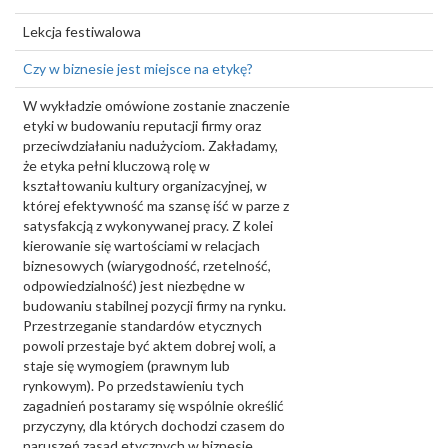
Lekcja festiwalowa
Czy w biznesie jest miejsce na etykę?
W wykładzie omówione zostanie znaczenie
etyki w budowaniu reputacji firmy oraz
przeciwdziałaniu nadużyciom. Zakładamy,
że etyka pełni kluczową rolę w
kształtowaniu kultury organizacyjnej, w
której efektywność ma szansę iść w parze z
satysfakcją z wykonywanej pracy. Z kolei
kierowanie się wartościami w relacjach
biznesowych (wiarygodność, rzetelność,
odpowiedzialność) jest niezbędne w
budowaniu stabilnej pozycji firmy na rynku.
Przestrzeganie standardów etycznych
powoli przestaje być aktem dobrej woli, a
staje się wymogiem (prawnym lub
rynkowym). Po przedstawieniu tych
zagadnień postaramy się wspólnie określić
przyczyny, dla których dochodzi czasem do
naruszeń zasad etycznych w biznesie.