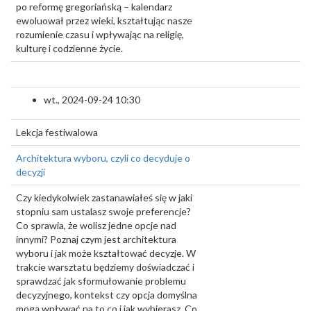
po reformę gregoriańską – kalendarz
ewoluował przez wieki, kształtując nasze
rozumienie czasu i wpływając na religię,
kulturę i codzienne życie.
wt., 2024-09-24 10:30
Lekcja festiwalowa
Architektura wyboru, czyli co decyduje o
decyzji
Czy kiedykolwiek zastanawiałeś się w jaki
stopniu sam ustalasz swoje preferencje?
Co sprawia, że wolisz jedne opcje nad
innymi? Poznaj czym jest architektura
wyboru i jak może kształtować decyzje. W
trakcie warsztatu będziemy doświadczać i
sprawdzać jak sformułowanie problemu
decyzyjnego, kontekst czy opcja domyślna
mogą wpływać na to co i jak wybierasz. Co