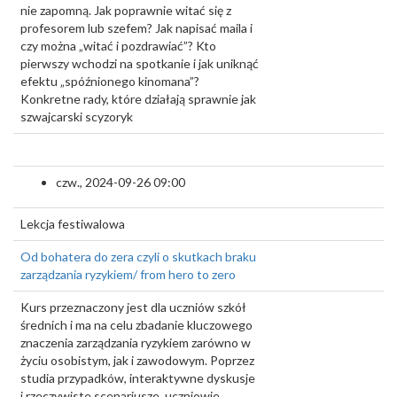
nie zapomną. Jak poprawnie witać się z
profesorem lub szefem? Jak napisać maila i
czy można „witać i pozdrawiać”? Kto
pierwszy wchodzi na spotkanie i jak uniknąć
efektu „spóźnionego kinomana”?
Konkretne rady, które działają sprawnie jak
szwajcarski scyzoryk
czw., 2024-09-26 09:00
Lekcja festiwalowa
Od bohatera do zera czyli o skutkach braku
zarządzania ryzykiem/ from hero to zero
Kurs przeznaczony jest dla uczniów szkół
średnich i ma na celu zbadanie kluczowego
znaczenia zarządzania ryzykiem zarówno w
życiu osobistym, jak i zawodowym. Poprzez
studia przypadków, interaktywne dyskusje
i rzeczywiste scenariusze, uczniowie