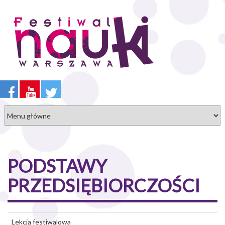
Przejdź
do
treści
PODSTAWY
PRZEDSIĘBIORCZOŚCI
Lekcja festiwalowa