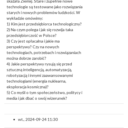
skażała Ziemię. Stare i zupełnie nowe
technologie są testowane jako rozwiązania
starych i nowych problemów ludzkości. W
wykładzie omówimy:
1) Kim jest przedsiębiorca technologiczny?
2) Na czym polega i jak się rozwija taka
przedsiębiorczość w Polsce?
3) Czy jest opłacalna i jakie ma
perspektywy? Czy na nowych
technologiach, potrzebach i rozwiązaniach
można dobrze zarobić?
4) Jakie perspektywy rysują się przed
sztuczną inteligencją, automatyzacją,
robotyzacją i innymi zaawansowanymi
technologiami (energia nuklearna,
eksploracja kosmiczna)?
5) Co myśli o tym społeczeństwo, politycy i
media i jak dbać o swój wizerunek?
wt., 2024-09-24 11:30