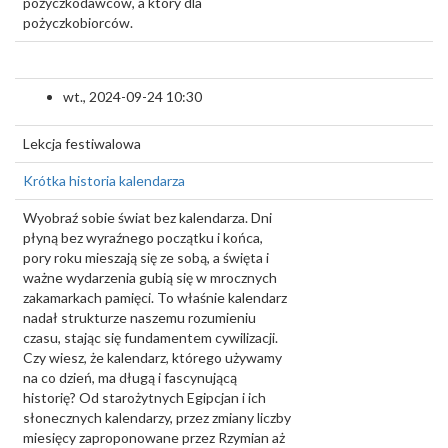
pożyczkodawców, a który dla
pożyczkobiorców.
wt., 2024-09-24 10:30
Lekcja festiwalowa
Krótka historia kalendarza
Wyobraź sobie świat bez kalendarza. Dni
płyną bez wyraźnego początku i końca,
pory roku mieszają się ze sobą, a święta i
ważne wydarzenia gubią się w mrocznych
zakamarkach pamięci. To właśnie kalendarz
nadał strukturze naszemu rozumieniu
czasu, stając się fundamentem cywilizacji.
Czy wiesz, że kalendarz, którego używamy
na co dzień, ma długą i fascynującą
historię? Od starożytnych Egipcjan i ich
słonecznych kalendarzy, przez zmiany liczby
miesięcy zaproponowane przez Rzymian aż