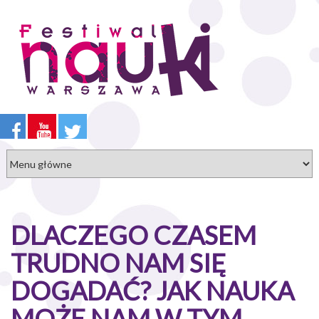
Przejdź
do
treści
DLACZEGO CZASEM
TRUDNO NAM SIĘ
DOGADAĆ? JAK NAUKA
MOŻE NAM W TYM