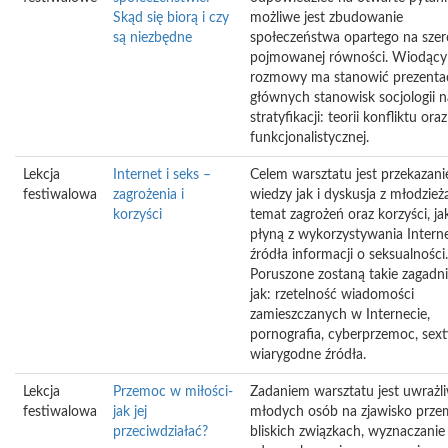
Skąd się biorą i czy
możliwe jest zbudowanie
są niezbędne
społeczeństwa opartego na sze
pojmowanej równości. Wiodący
rozmowy ma stanowić prezenta
głównych stanowisk socjologii 
stratyfikacji: teorii konfliktu oraz
funkcjonalistycznej.
Lekcja
Internet i seks –
Celem warsztatu jest przekazani
festiwalowa
zagrożenia i
wiedzy jak i dyskusja z młodzież
korzyści
temat zagrożeń oraz korzyści, ja
płyną z wykorzystywania Intern
źródła informacji o seksualności.
Poruszone zostaną takie zagadni
jak: rzetelność wiadomości
zamieszczanych w Internecie,
pornografia, cyberprzemoc, sext
wiarygodne źródła.
Lekcja
Przemoc w miłości-
Zadaniem warsztatu jest uwrażli
festiwalowa
jak jej
młodych osób na zjawisko prz
przeciwdziałać?
bliskich związkach, wyznaczanie