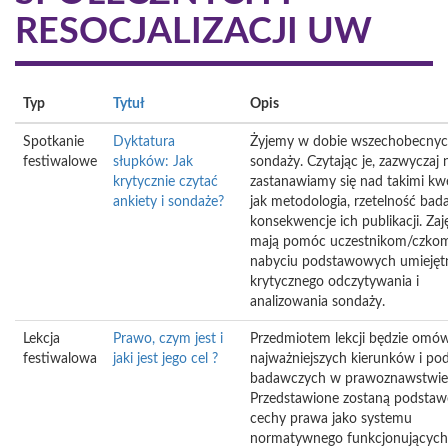
RESOCJALIZACJI UW
Typ
Tytuł
Opis
Spotkanie
Dyktatura
Żyjemy w dobie wszechobecny
festiwalowe
słupków: Jak
sondaży. Czytając je, zazwyczaj 
krytycznie czytać
zastanawiamy się nad takimi kw
ankiety i sondaże?
jak metodologia, rzetelność bad
konsekwencje ich publikacji. Zaj
mają pomóc uczestnikom/czko
nabyciu podstawowych umiejęt
krytycznego odczytywania i
analizowania sondaży.
Lekcja
Prawo, czym jest i
Przedmiotem lekcji będzie omów
festiwalowa
jaki jest jego cel ?
najważniejszych kierunków i pod
badawczych w prawoznawstwie
Przedstawione zostaną podsta
cechy prawa jako systemu
normatywnego funkcjonującyc