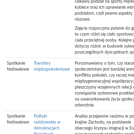
ciekawy podział na sporty męski
kobiece oraz ich uprawianie wb
podziałom, czyli pewne aspekty
niszowe.
Zajęcia rozpoczyna pytanie do g
to czym różni się ciało sportow
ciała przeciętnej osoby. Kolejne 
dotyczy różnic w budowie sylw
poszczególnych dyscyplinach sp
Spotkanie
Transfery
Porozmawiamy o tym, czy starze
festiwalowe
międzypokoleniowe
społeczeństwo jest bardziej are
konfliktu pokoleń, czy raczej mi
międzygeneracyjnej współpracy; 
płaszczyzny wzajemnych relacji 
rozwiązania systemowe przekład
na uwarunkowania życia społec
odwrotnie.
Spotkanie
Polityki
Analiza przejawów rasizmu w po
festiwalowe
rasistowskie w
krajów Zachodu, na podstawie
demokracjach
obecnego kryzysu imigracji w E