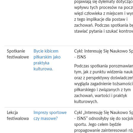
pojawiają się dylematy dotycząc
wpływu tych procesów na pocz
więzi człowieka z miejscem i wy
z tego implikacje dla postaw i
zachowań. Podczas spotkania b
stawiać pytania i szukać kontrow
Spotkanie
Bycie kibicem
Cykl: Interesuję Się Naukowo S
festiwalowe
piłkarskim jako
- ISNS
praktyka
Podczas spotkania porozmawia
kulturowa.
tym, jak z punktu widzenia na
oraz z perspektywy doświadcze
wygląda zagadnienie tożsamości 
piłkarskiego i związanych z tym
zachowań, wartości i praktyk
kulturowych.
Lekcja
Imprezy sportowe
Cykl „Interesuję Się Naukowo S
festiwalowa
czy masowe?
- ISNS” odnosiłyby się do socjolo
sportu. Jego celem będzie
propagowanie zainteresowań ró