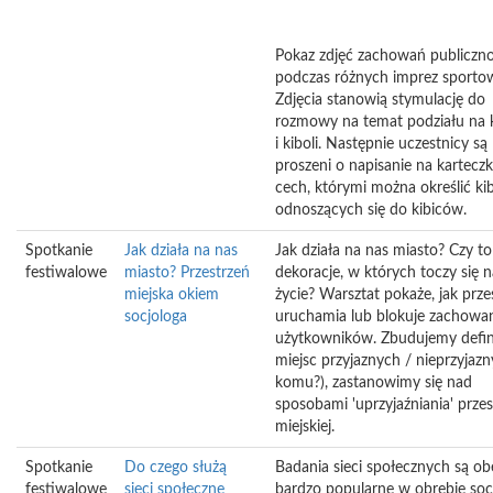
Pokaz zdjęć zachowań publiczno
podczas różnych imprez sporto
Zdjęcia stanowią stymulację do
rozmowy na temat podziału na 
i kiboli. Następnie uczestnicy są
proszeni o napisanie na kartecz
cech, którymi można określić kibo
odnoszących się do kibiców.
Spotkanie
Jak działa na nas
Jak działa na nas miasto? Czy to
festiwalowe
miasto? Przestrzeń
dekoracje, w których toczy się 
miejska okiem
życie? Warsztat pokaże, jak prze
socjologa
uruchamia lub blokuje zachowa
użytkowników. Zbudujemy defin
miejsc przyjaznych / nieprzyjazn
komu?), zastanowimy się nad
sposobami 'uprzyjaźniania' przes
miejskiej.
Spotkanie
Do czego służą
Badania sieci społecznych są ob
festiwalowe
sieci społeczne
bardzo popularne w obrębie socj