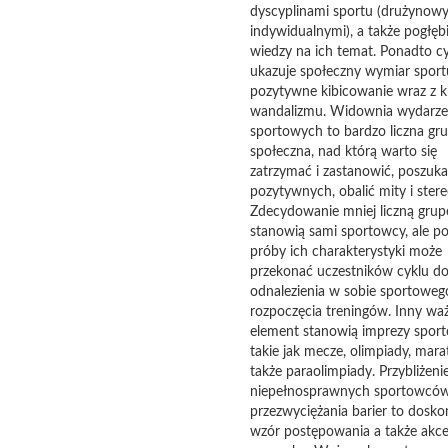
dyscyplinami sportu (drużynowy
indywidualnymi), a także pogłęb
wiedzy na ich temat. Ponadto cy
ukazuje społeczny wymiar sportu
pozytywne kibicowanie wraz z k
wandalizmu. Widownia wydarz
sportowych to bardzo liczna gr
społeczna, nad którą warto się
zatrzymać i zastanowić, poszuk
pozytywnych, obalić mity i stere
Zdecydowanie mniej liczną grup
stanowią sami sportowcy, ale po
próby ich charakterystyki może
przekonać uczestników cyklu d
odnalezienia w sobie sportoweg
rozpoczęcia treningów. Inny wa
element stanowią imprezy spor
takie jak mecze, olimpiady, mara
także paraolimpiady. Przybliżeni
niepełnosprawnych sportowców
przezwyciężania barier to dosko
wzór postępowania a także akcep