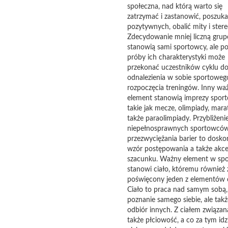
społeczna, nad którą warto się
zatrzymać i zastanowić, poszuk
pozytywnych, obalić mity i stere
Zdecydowanie mniej liczną grup
stanowią sami sportowcy, ale po
próby ich charakterystyki może
przekonać uczestników cyklu d
odnalezienia w sobie sportoweg
rozpoczęcia treningów. Inny wa
element stanowią imprezy spor
takie jak mecze, olimpiady, mara
także paraolimpiady. Przybliżeni
niepełnosprawnych sportowców
przezwyciężania barier to dosko
wzór postępowania a także akcep
szacunku. Ważny element w spo
stanowi ciało, któremu również 
poświęcony jeden z elementów c
Ciało to praca nad samym sobą,
poznanie samego siebie, ale takż
odbiór innych. Z ciałem związana
także płciowość, a co za tym idz