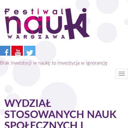
Przejdź
do
treści
Brak inwestycji w naukę to inwestycja w ignorancję
Tog
nav
WYDZIAŁ
STOSOWANYCH NAUK
SPOŁECZNYCH I