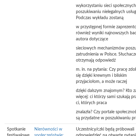
wykorzystaniu sieci społecznyc
poszukiwaniu nielegalnych usług
Podczas wykładu zostaną
w przystępnej formie zaprezen
również wyniki najnowszych ba
autora dotyczące
sieciowych mechanizmów poszu
zatrudnienia w Polsce. Słuchacz
otrzymają odpowiedź
m. in. na pytania: Czy pracę zd
się dzięki krewnym i bliskim
przyjaciołom, a może raczej
dzięki dalszym znajomym? Kto z
więcej: ci którzy sami szukają pr
ci, których praca
znalazła? Czy portale społeczno
są przydatne w poszukiwaniu pr
Spotkanie
Nierówności w
Uczestnicy/czki będą próbowali
festiwalowe
społeczeństwie:
odpowiedzieć na otwarte pytani