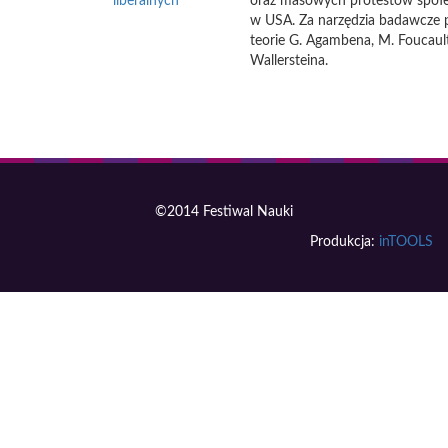
liberalnych
oraz masowych protestów społ
w USA. Za narzędzia badawcze 
teorie G. Agambena, M. Foucault
Wallersteina.
©2014 Festiwal Nauki
Produkcja:
inTOOLS