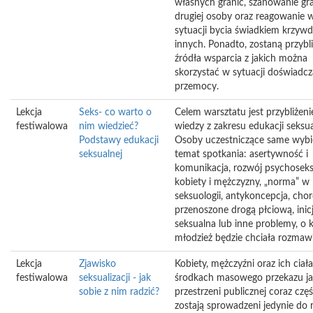
własnych granic, szanowanie gr
drugiej osoby oraz reagowanie 
sytuacji bycia świadkiem krzyw
innych. Ponadto, zostaną przybl
źródła wsparcia z jakich można
skorzystać w sytuacji doświadcz
przemocy.
Lekcja
Seks- co warto o
Celem warsztatu jest przybliżeni
festiwalowa
nim wiedzieć?
wiedzy z zakresu edukacji seksua
Podstawy edukacji
Osoby uczestniczące same wybi
seksualnej
temat spotkania: asertywność i
komunikacja, rozwój psychosek
kobiety i mężczyzny, „norma” w
seksuologii, antykoncepcja, cho
przenoszone drogą płciową, inic
seksualna lub inne problemy, o 
młodzież będzie chciała rozmawi
Lekcja
Zjawisko
Kobiety, mężczyźni oraz ich ciał
festiwalowa
seksualizacji - jak
środkach masowego przekazu ja
sobie z nim radzić?
przestrzeni publicznej coraz częś
zostają sprowadzeni jedynie do r