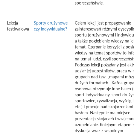
społeczeństwie.
Lekcja
Sporty drużynowe
Celem lekcji jest propagowanie
festiwalowa
czy indywidualne?
zainteresowań różnymi dyscypli
sportu (drużynowymi i indywidu
a także pogłębienie wiedzy na ic
temat. Czerpanie korzyści z posi
wiedzy na temat sportów to inf
na temat ludzi, czyli społeczeńs
Podczas lekcji pożądany jest ak
udział jej uczestników, praca w
grupach nad tzw. „mapami móz
dużych formatach . Każda grupa
osobowa otrzymuje inne hasło (
sport indywidualny, sport druży
sportowiec, rywalizacja, wyścig, 
etc.) i pracuje nad skojarzeniami
hasłem. Następnie ma miejsce
prezentacja skojarzeń i wzajemn
uzupełnianie. Kolejnym etapem s
dyskusja wraz z wspólnym