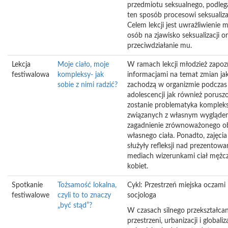
przedmiotu seksualnego, podleg
ten sposób procesowi seksualizac
Celem lekcji jest uwrażliwienie 
osób na zjawisko seksualizacji o
przeciwdziałanie mu.
Lekcja
Moje ciało, moje
W ramach lekcji młodzież zapozn
festiwalowa
kompleksy- jak
informacjami na temat zmian jak
sobie z nimi radzić?
zachodzą w organizmie podczas
adolescencji jak również porusz
zostanie problematyka komple
związanych z własnym wygląde
zagadnienie zrównoważonego o
własnego ciała. Ponadto, zajęci
służyły refleksji nad prezentow
mediach wizerunkami ciał mężcz
kobiet.
Spotkanie
Tożsamość lokalna,
Cykl: Przestrzeń miejska oczami
festiwalowe
czyli to to znaczy
socjologa
„być stąd”?
W czasach silnego przekształcan
przestrzeni, urbanizacji i globaliza