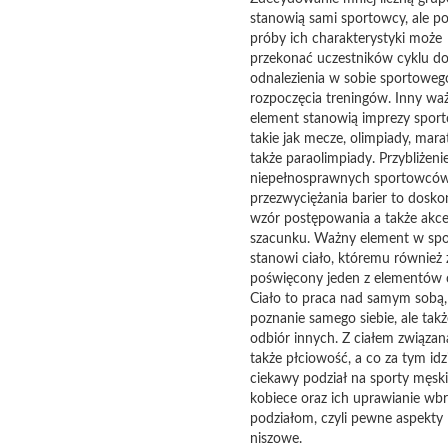
stanowią sami sportowcy, ale po
próby ich charakterystyki może
przekonać uczestników cyklu d
odnalezienia w sobie sportoweg
rozpoczęcia treningów. Inny wa
element stanowią imprezy spor
takie jak mecze, olimpiady, mara
także paraolimpiady. Przybliżeni
niepełnosprawnych sportowców
przezwyciężania barier to dosko
wzór postępowania a także akcep
szacunku. Ważny element w spo
stanowi ciało, któremu również 
poświęcony jeden z elementów c
Ciało to praca nad samym sobą,
poznanie samego siebie, ale takż
odbiór innych. Z ciałem związana
także płciowość, a co za tym idz
ciekawy podział na sporty męski
kobiece oraz ich uprawianie wb
podziałom, czyli pewne aspekty
niszowe.