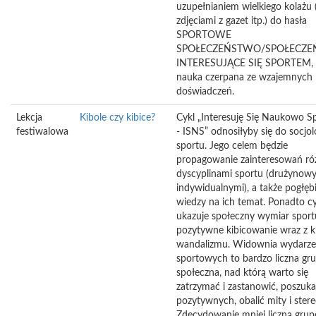
uzupełnianiem wielkiego kolażu 
zdjęciami z gazet itp.) do hasła
SPORTOWE
SPOŁECZEŃSTWO/SPOŁECZ
INTERESUJĄCE SIĘ SPORTEM, c
nauka czerpana ze wzajemnych
doświadczeń.
Lekcja
Kibole czy kibice?
Cykl „Interesuję Się Naukowo S
festiwalowa
- ISNS” odnosiłyby się do socjolo
sportu. Jego celem będzie
propagowanie zainteresowań ró
dyscyplinami sportu (drużynowy
indywidualnymi), a także pogłęb
wiedzy na ich temat. Ponadto cy
ukazuje społeczny wymiar sportu
pozytywne kibicowanie wraz z k
wandalizmu. Widownia wydarz
sportowych to bardzo liczna gr
społeczna, nad którą warto się
zatrzymać i zastanowić, poszuk
pozytywnych, obalić mity i stere
Zdecydowanie mniej liczną grup