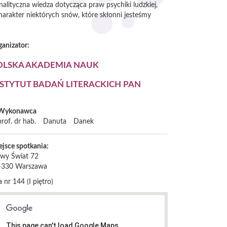
alityczna wiedza dotycząca praw psychiki ludzkiej,
harakter niektórych snów, które skłonni jesteśmy
ganizator:
OLSKA AKADEMIA NAUK
NSTYTUT BADAŃ LITERACKICH PAN
Wykonawca
prof. dr hab.
Danuta
Danek
ejsce spotkania:
wy Świat 72
-330
Warszawa
a nr 144 (I piętro)
This page can't load Google Maps