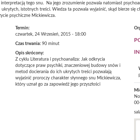
z interpretacją tego snu. Na jego zrozumienie pozwala natomiast psychoan
krytych, istotnych treści. Wiedza ta pozwala wyjaśnić, skąd bierze się c
ycie psychiczne Mickiewicza.
Termin:
Or
czwartek, 24 Wrzesień, 2015 - 18:00
P
Czas trwania:
90 minut
I
Opis skrócony:
Z cyklu Literatura i psychoanaliza: Jak odkrycia
dotyczące praw psychiki, znaczeniowej budowy snów i
metod docierania do ich ukrytych treści pozwalają
wyjaśnić proroczy charakter słynnego snu Mickiewicza,
który uznał go za zapowiedź jego przyszłości
Mi
No
00
sal