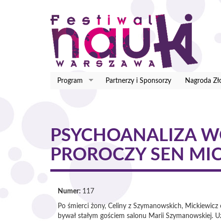
Przejdź
do
treści
Program
Partnerzy i Sponsorzy
Nagroda Zło
PSYCHOANALIZA W
PROROCZY SEN MI
Numer:
117
Po śmierci żony, Celiny z Szymanowskich, Mickiewicz o
bywał stałym gościem salonu Marii Szymanowskiej. Uz