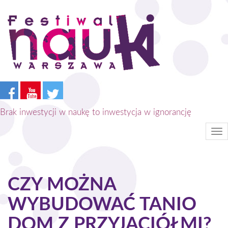
Przejdź
do
treści
Brak inwestycji w naukę to inwestycja w ignorancję
Tog
nav
CZY MOŻNA
WYBUDOWAĆ TANIO
DOM Z PRZYJACIÓŁMI?