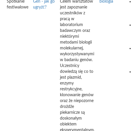
Spotkanie
Gen - jak go
Celem warsztatów
biologia
festiwalowe
ugryźć?
jest zapoznanie
uczestników z
pracą w
laboratorium
badawczym oraz
niektórymi
metodami biologii
molekularnej,
wykorzystywanymi
w badaniu genów.
Uczestnicy
dowiedzą się co to
jest plazmid,
enzymy
restrykcyjne,
klonowanie genów
oraz że niepozorne
drożdże
piekarnicze są
doskonałym
obiektem
eksperymentalnym.