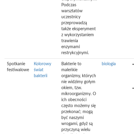
Podczas
warsztatów
uczestnicy
przeprowadzą
także eksperyment
z wykorzystaniem
trawienia
enzymami
restrykcyjnymi.
Spotkanie
Kolorowy
Bakterie to
biologia
festiwalowe
świat
maleńkie
bakterii
organizmy, których
nie widzimy gołym
okiem, tzw.
mikroorganizmy. O
ich obecności
często możemy się
przekonać; mogą
być naszymi
wrogami, gdyż są
przyczyną wielu