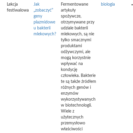
Lekcja
Jak
Fermentowane
biologia
festiwalowa
„zobaczyć”
artykuły
geny
spożywcze,
plazmidowe
otrzymywane przy
u bakterii
udziale bakterii
mlekowych?
mlekowych, są nie
tylko smacznymi
produktami
odżywczymi, ale
mogą korzystnie
wpływać na
kondycję
człowieka. Bakterie
te są także źródłem
różnych genów i
enzymów
wykorzystywanych
w biotechnologii.
Wiele z
użytecznych
przemysłowo
właściwości