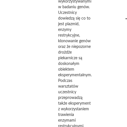
wykorzystywanymi
w badaniu genów.
Uczestnicy
dowiedzą się co to
jest plazmid,
enzymy
restrykcyjne,
klonowanie genów
oraz że niepozorne
drożdże
piekarnicze są
doskonałym
obiektem
eksperymentalnym.
Podczas
warsztatów
uczestnicy
przeprowadzą
także eksperyment
z wykorzystaniem
trawienia
enzymami
restrykcyjnymi.