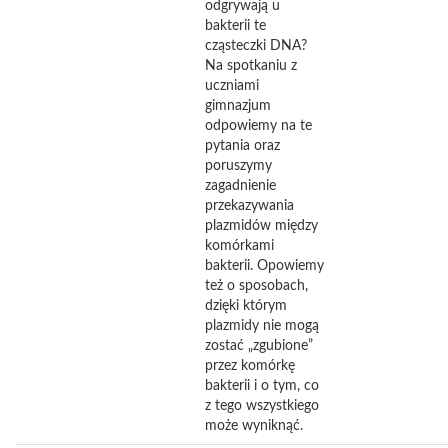
odgrywają u
bakterii te
cząsteczki DNA?
Na spotkaniu z
uczniami
gimnazjum
odpowiemy na te
pytania oraz
poruszymy
zagadnienie
przekazywania
plazmidów między
komórkami
bakterii. Opowiemy
też o sposobach,
dzięki którym
plazmidy nie mogą
zostać „zgubione”
przez komórkę
bakterii i o tym, co
z tego wszystkiego
może wyniknąć.