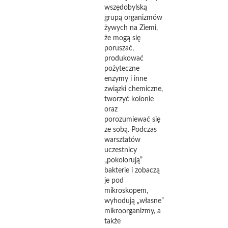
wszędobylską
grupą organizmów
żywych na Ziemi,
że mogą się
poruszać,
produkować
pożyteczne
enzymy i inne
związki chemiczne,
tworzyć kolonie
oraz
porozumiewać się
ze sobą. Podczas
warsztatów
uczestnicy
„pokolorują”
bakterie i zobaczą
je pod
mikroskopem,
wyhodują „własne”
mikroorganizmy, a
także