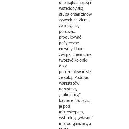
one najliczniejszą i
wszędobylską
grupą organizmów
żywych na Ziemi,
że mogą się
poruszać,
produkować
pożyteczne
enzymy i inne
związki chemiczne,
tworzyć kolonie
oraz
porozumiewać się
ze sobą. Podczas
warsztatów
uczestnicy
„pokolorują”
bakterie i zobaczą
je pod
mikroskopem,
wyhodują „własne”
mikroorganizmy, a