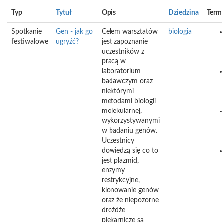
Typ
Tytuł
Opis
Dziedzina
Term
Spotkanie
Gen - jak go
Celem warsztatów
biologia
festiwalowe
ugryźć?
jest zapoznanie
uczestników z
pracą w
laboratorium
badawczym oraz
niektórymi
metodami biologii
molekularnej,
wykorzystywanymi
w badaniu genów.
Uczestnicy
dowiedzą się co to
jest plazmid,
enzymy
restrykcyjne,
klonowanie genów
oraz że niepozorne
drożdże
piekarnicze są