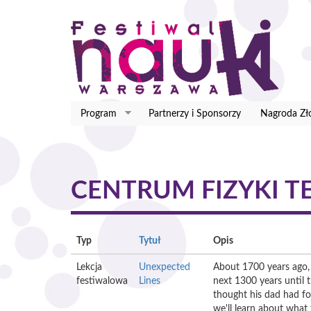
Przejdź
do
treści
Program
Partnerzy i Sponsorzy
Nagroda Zł
CENTRUM FIZYKI T
Typ
Tytuł
Opis
Lekcja
Unexpected
About 1700 years ago,
festiwalowa
Lines
next 1300 years until 
thought his dad had fou
we'll learn about what