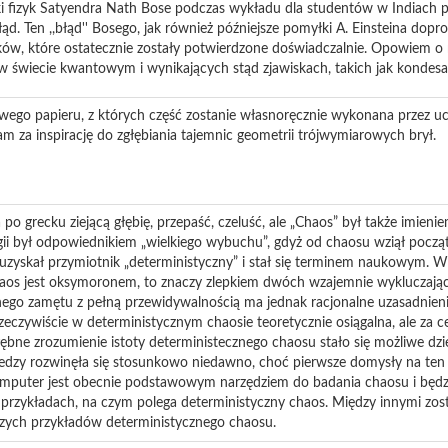
ski fizyk Satyendra Nath Bose podczas wykładu dla studentów w Indiach 
ąd. Ten ,,błąd'' Bosego, jak również późniejsze pomyłki A. Einsteina dopr
ów, które ostatecznie zostały potwierdzone doświadczalnie. Opowiem o
świecie kwantowym i wynikających stąd zjawiskach, takich jak kondesac
owego papieru, z których część zostanie własnoręcznie wykonana przez u
m za inspirację do zgłębiania tajemnic geometrii trójwymiarowych brył.
o grecku ziejącą głębię, przepaść, czeluść, ale „Chaos” był także imienie
gii był odpowiednikiem „wielkiego wybuchu”, gdyż od chaosu wziął począ
uzyskał przymiotnik „deterministyczny” i stał się terminem naukowym. 
aos jest oksymoronem, to znaczy zlepkiem dwóch wzajemnie wykluczający
nego zamętu z pełną przewidywalnością ma jednak racjonalne uzasadnieni
eczywiście w deterministycznym chaosie teoretycznie osiągalna, ale za cen
łębne zrozumienie istoty deterministecznego chaosu stało się możliwe dz
iedzy rozwinęła się stosunkowo niedawno, choć pierwsze domysły na ten t
omputer jest obecnie podstawowym narzędziem do badania chaosu i będ
przykładach, na czym polega deterministyczny chaos. Między innymi zost
wszych przykładów deterministycznego chaosu.