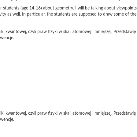
for students (age 14-16) about geometry. I will be talking about viewpoin
ivity as well. In particular, the students are supposed to draw some of t
ki kwantowej, czyli praw fizyki w skali atomowej i mniejszej. Przedstawi
kwencje.
ki kwantowej, czyli praw fizyki w skali atomowej i mniejszej. Przedstawi
kwencje.