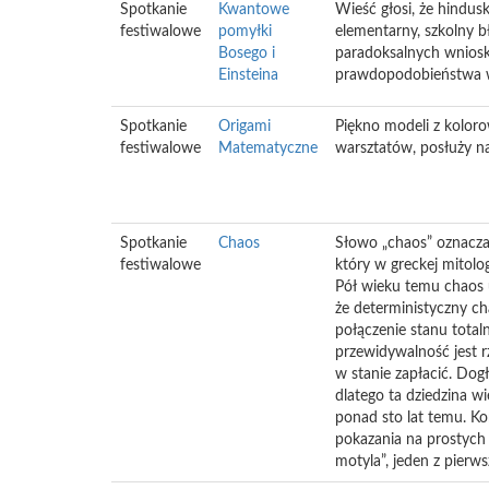
Spotkanie
Kwantowe
Wieść głosi, że hindu
festiwalowe
pomyłki
elementarny, szkolny bł
Bosego i
paradoksalnych wniosk
Einsteina
prawdopodobieństwa w 
Spotkanie
Origami
Piękno modeli z kolor
festiwalowe
Matematyczne
warsztatów, posłuży na
Spotkanie
Chaos
Słowo „chaos” oznacza p
festiwalowe
który w greckej mitolo
Pół wieku temu chaos 
że deterministyczny ch
połączenie stanu total
przewidywalność jest rz
w stanie zapłacić. Dog
dlatego ta dziedzina w
ponad sto lat temu. K
pokazania na prostych 
motyla”, jeden z pier