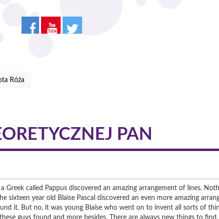
ota Róża
EORETYCZNEJ PAN
 a Greek called Pappus discovered an amazing arrangement of lines. Not
the sixteen year old Blaise Pascal discovered an even more amazing arra
nd it. But no, it was young Blaise who went on to invent all sorts of thing
 these guys found and more besides. There are always new things to find.