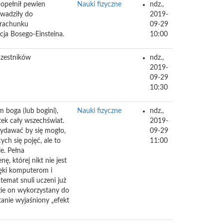
popełnił pewien
Nauki fizyczne
ndz.,
owadziły do
2019-
 rachunku
09-29
ja Bosego-Einsteina.
10:00
czestników
ndz.,
2019-
09-29
10:30
m boga (lub bogini),
Nauki fizyczne
ndz.,
tek cały wszechświat.
2019-
Wydawać by się mogło,
09-29
ch się pojęć, ale to
11:00
e. Pełna
ę, której nikt nie jest
ięki komputerom i
emat snuli uczeni już
zie on wykorzystany do
anie wyjaśniony „efekt