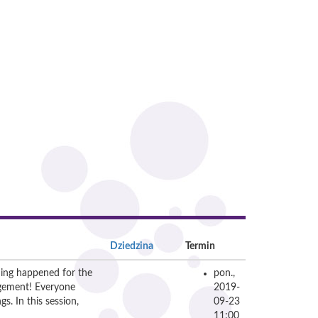
Dziedzina
Termin
hing happened for the
pon.,
ngement! Everyone
2019-
s. In this session,
09-23
11:00