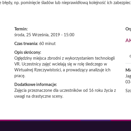
e błędy, np. pominięcie śladów lub nieprawidłową kolejność ich zabezp
Termin:
Or
środa, 25 Września, 2019 - 15:00
A
Czas trwania:
60 minut
Opis skrócony:
Oględziny miejsca zbrodni z wykorzystaniem technologii
VR. Uczestnicy zajęć wcielają się w rolę śledczego w
Wirtualnej Rzeczywistości, a prowadzący analizuje ich
Mi
pracę.
Jag
03
Dodatkowe informacje:
Zajęcia przeznaczone dla uczestników od 16 roku życia z
Sz
uwagi na drastyczne sceny.