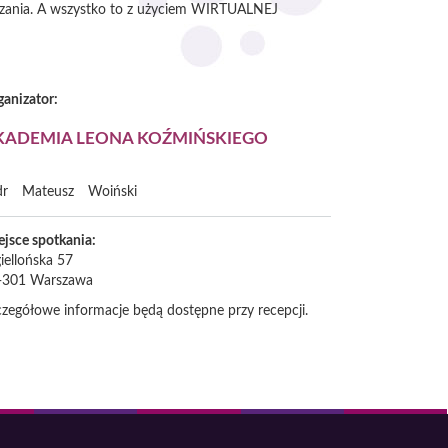
ieczania. A wszystko to z użyciem WIRTUALNEJ
ganizator:
KADEMIA LEONA KOŹMIŃSKIEGO
dr
Mateusz
Woiński
ejsce spotkania:
iellońska 57
-301
Warszawa
czegółowe informacje będą dostępne przy recepcji.