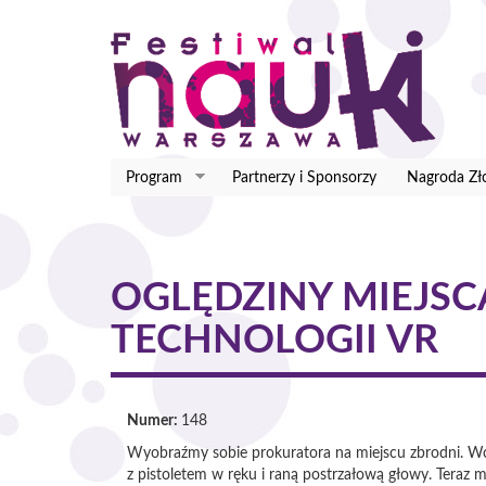
Przejdź
do
treści
Program
Partnerzy i Sponsorzy
Nagroda Zł
OGLĘDZINY MIEJS
TECHNOLOGII VR
Numer:
148
Wyobraźmy sobie prokuratora na miejscu zbrodni. Wch
z pistoletem w ręku i raną postrzałową głowy. Teraz mę