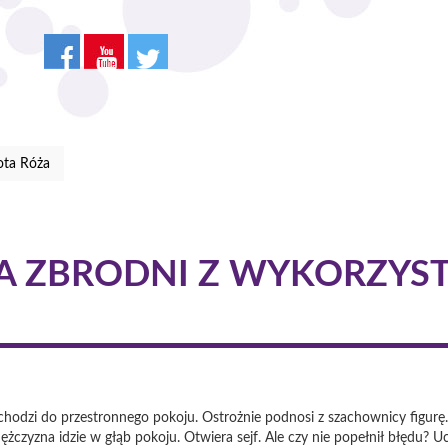
ota Róża
CA ZBRODNI Z WYKORZYS
odzi do przestronnego pokoju. Ostrożnie podnosi z szachownicy figurę. O
żczyzna idzie w głąb pokoju. Otwiera sejf. Ale czy nie popełnił błędu? Uc