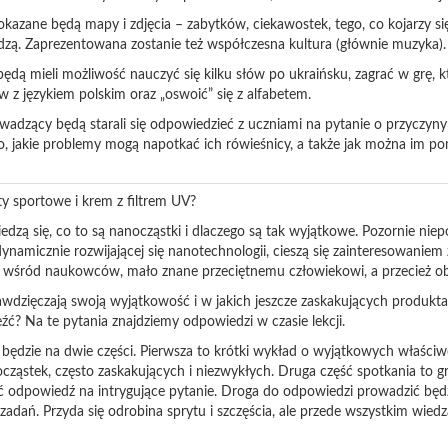
kazane będą mapy i zdjęcia – zabytków, ciekawostek, tego, co kojarzy się
edzą. Zaprezentowana zostanie też współczesna kultura (głównie muzyka)
ędą mieli możliwość nauczyć się kilku słów po ukraińsku, zagrać w grę, k
 z językiem polskim oraz „oswoić” się z alfabetem.
wadzący będą starali się odpowiedzieć z uczniami na pytanie o przyczyny
to, jakie problemy mogą napotkać ich rówieśnicy, a także jak można im p
ty sportowe i krem z filtrem UV?
iedzą się, co to są nanocząstki i dlaczego są tak wyjątkowe. Pozornie nie
namicznie rozwijającej się nanotechnologii, cieszą się zainteresowaniem 
 wśród naukowców, mało znane przeciętnemu człowiekowi, a przecież ob
wdzięczają swoją wyjątkowość i w jakich jeszcze zaskakujących produkt
źć? Na te pytania znajdziemy odpowiedzi w czasie lekcji.
będzie na dwie części. Pierwsza to krótki wykład o wyjątkowych właściw
ząstek, często zaskakujących i niezwykłych. Druga część spotkania to gr
ć odpowiedź na intrygujące pytanie. Droga do odpowiedzi prowadzić będzi
adań. Przyda się odrobina sprytu i szczęścia, ale przede wszystkim wiedza