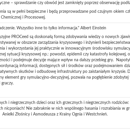
czne – sprawdzanie czy obwód jest zamknięty poprzez obserwację podł
nia są w pełni bezpieczne i będą przeprowadzane pod czujnym okiem c
 Chemicznej i Procesowej.
adczenie. Wszystko inne to tylko informacja." Albert Einstein
yzyjne PROCeed są doskonałą formą zdobywania wiedzy o nowych zjawisk
tywanej w obszarze zarządzania kryzysowego i inżynierii bezpieczeństwa
ia i wykorzystania jej praktycznie w innowacyjnym środowisku symulacy
znej sytuacji kryzysowej np.: powodzi, epidemii czy katastrofy kolejowej,
iczności i podejmuje decyzje mające wpływ na dalszy przebieg gry. Napot
oordynacją informacji, dostępnych sił i środków oraz podejmowaniem dzi
atywnych skutków i odbudowę infrastruktury po zaistaniałym kryzysie. 
y element gry symulacyjno-decyzyjnej, pozwala na pogłębienie zdobytej 
 graczy.
ych i niegrzecznych dzieci oraz ich grzecznych i niegrzecznych rodziców:
ch nicponiach! Nie zabraknie w nich wspólnego hasania i rozrabiania w g
: Anielki Złośnicy i Asmodeusza z Krainy Ognia i Westchnień.