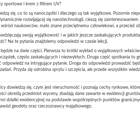
ty sportowe i krem z filtrem UV?
iedzą się, co to są nanocząstki i dlaczego są tak wyjątkowe. Pozornie nie
namicznie rozwijającej się nanotechnologii, cieszą się zainteresowaniem 
 wśród naukowców, mało znane przeciętnemu człowiekowi, a przecież ob
wdzięczają swoją wyjątkowość i w jakich jeszcze zaskakujących produkt
źć? Na te pytania znajdziemy odpowiedzi w czasie lekcji.
będzie na dwie części. Pierwsza to krótki wykład o wyjątkowych właściw
ząstek, często zaskakujących i niezwykłych. Druga część spotkania to gr
ć odpowiedź na intrygujące pytanie. Droga do odpowiedzi prowadzić będzi
adań. Przyda się odrobina sprytu i szczęścia, ale przede wszystkim wiedza
icy dowiedzą się, czym jest nieruchomość i poznają cechy rynkowe, które
ości określą przedmiot wyceny, zbadają dane zawarte w ewidencji grunt
chni działki ewidencyjnej na podstawie współrzędnych punktów granicznyc
 zawód geodety oraz rzeczoznawcy majątkowego.