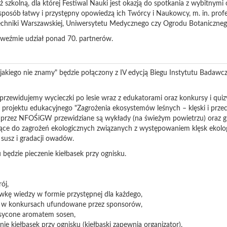
szkolną, dla której Festiwal Nauki jest okazją do spotkania z wybitnymi 
 sposób łatwy i przystępny opowiedzą ich Twórcy i Naukowcy, m. in. pro
techniki Warszawskiej, Uniwersytetu Medycznego czy Ogrodu Botaniczneg
 weźmie udział ponad 70. partnerów.
 jakiego nie znamy" będzie połączony z IV edycją Biegu Instytutu Badawc
zewidujemy wycieczki po lesie wraz z edukatorami oraz konkursy i quizy 
projektu edukacyjnego "Zagrożenia ekosystemów leśnych – klęski i przec
przez NFOŚiGW przewidziane są wykłady (na świeżym powietrzu) oraz g
ące do zagrożeń ekologicznych związanych z występowaniem klęsk ekolo
susz i gradacji owadów.
będzie pieczenie kiełbasek przy ognisku.
ój,
wkę wiedzy w formie przystępnej dla każdego,
 w konkursach ufundowane przez sponsorów,
esycone aromatem sosen,
ie kiełbasek przy ognisku (kiełbaski zapewnia organizator).