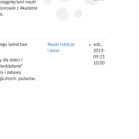
osiągnięciami nauki
fesorowie z Akademii
o.
zego Leśnictwa
Nauki rolnicze
sob.,
i leśne
2019-
09-21
dla dzieci i
10:00
iwdziałanie"
ry i zabawy
gicznych: pożarów,