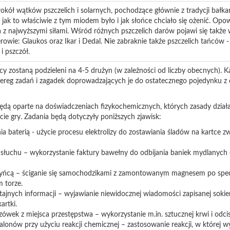
kół wątków pszczelich i solarnych, pochodzące głównie z tradycji bałkań
ę, jak to właściwie z tym miodem było i jak słońce chciało się ożenić. 
a z najwyższymi siłami. Wśród różnych pszczelich darów pojawi się także
rowie: Glaukos oraz Ikar i Dedal. Nie zabraknie także pszczelich tańców 
i pszczół.
y zostaną podzieleni na 4-5 drużyn (w zależności od liczby obecnych). K
ereg zadań i zagadek doprowadzających je do ostatecznego pojedynku z 
będą oparte na doświadczeniach fizykochemicznych, których zasady dział
ie gry. Zadania będą dotyczyły poniższych zjawisk:
ia baterią - użycie procesu elektrolizy do zostawiania śladów na kartce 
słuchu – wykorzystanie faktury bawełny do odbijania baniek mydlanych
zyńcą – ściganie się samochodzikami z zamontowanym magnesem po spec
 torze.
ajnych informacji – wyjawianie niewidocznej wiadomości zapisanej sokie
artki.
zówek z miejsca przestępstwa – wykorzystanie m.in. sztucznej krwi i od
onów przy użyciu reakcji chemicznej – zastosowanie reakcji, w której wy