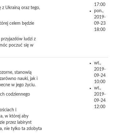
17:00
 z Ukrainą oraz tego,
pon.,
.
2019-
tórej celem będzie
09-23
18:00
 przyjazdów ludzi z
omóc poczuć się w
wt.,
2019-
pozorne, stanowią
09-24
zarówno nauki, jak i
10:00
ecne w jego życiu.
wt.,
ach codziennego
2019-
09-24
12:00
ościach i
a, w której aby
e przez labirynt
, nie tylko ta zdobyta