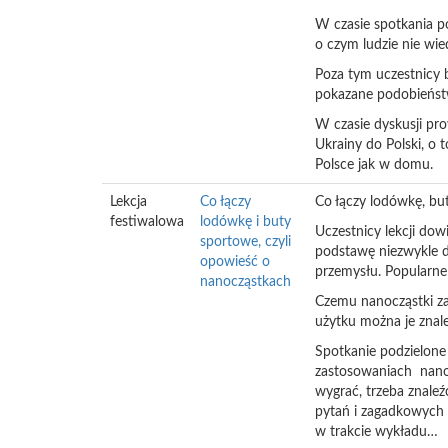
W czasie spotkania po
o czym ludzie nie wi
Poza tym uczestnicy b
pokazane podobieństw
W czasie dyskusji pro
Ukrainy do Polski, o 
Polsce jak w domu.
Lekcja
Co łączy
Co łączy lodówkę, bu
festiwalowa
lodówkę i buty
Uczestnicy lekcji dow
sportowe, czyli
podstawę niezwykle dy
opowieść o
przemysłu. Popularne
nanocząstkach
Czemu nanocząstki za
użytku można je znale
Spotkanie podzielone 
zastosowaniach nanoc
wygrać, trzeba znaleź
pytań i zagadkowych z
w trakcie wykładu…