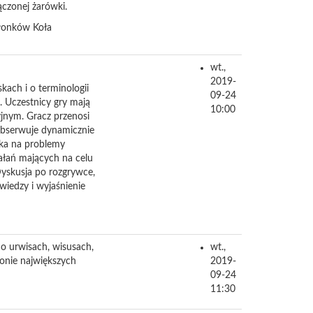
ączonej żarówki.
złonków Koła
wt.,
2019-
ach i o terminologii
09-24
. Uczestnicy gry mają
10:00
jnym. Gracz przenosi
 obserwuje dynamicznie
yka na problemy
ałań mających na celu
Dyskusja po rozgrywce,
wiedzy i wyjaśnienie
 o urwisach, wisusach,
wt.,
ronie największych
2019-
09-24
11:30