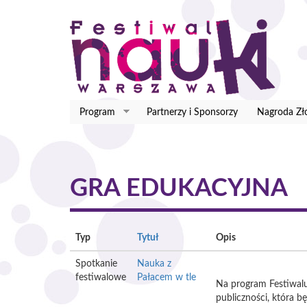
Przejdź
do
treści
Program
Partnerzy i Sponsorzy
Nagroda Zł
GRA EDUKACYJNA
Typ
Tytuł
Opis
Spotkanie
Nauka z
festiwalowe
Pałacem w tle
Na program Festiwalu
publiczności, która b