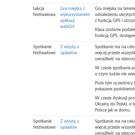
Lekcja
Gra miejska z
Gra miejska na teren
festiwalowa
wykorzystaniem
odnalezieniu ukrytyc
aplikacji
z funkcją GPS i otr
webGIS
Klasa zostanie podzi
funkcją GPS, dostępem
Spotkanie
Z wizytą u
Spotkanie ma na celu 
festiwalowe
sąsiadów
więcej przede wszyst
uwrażliwić na obecnoś
W czasie spotkania po
o czym ludzie nie wi
Poza tym uczestnicy b
pokazane podobieństw
W czasie dyskusji pro
Ukrainy do Polski, o 
Polsce jak w domu.
Spotkanie
Z wizytą u
Spotkanie ma na celu 
festiwalowe
sąsiadów
więcej przede wszyst
uwrażliwić na obecnoś