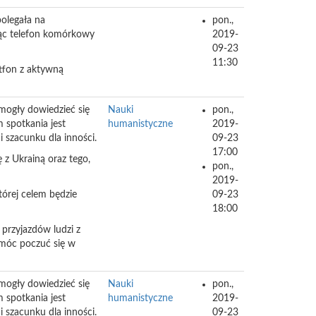
olegała na
pon.,
jąc telefon komórkowy
2019-
09-23
11:30
rtfon z aktywną
 mogły dowiedzieć się
Nauki
pon.,
 spotkania jest
humanistyczne
2019-
 szacunku dla inności.
09-23
17:00
 z Ukrainą oraz tego,
pon.,
.
2019-
tórej celem będzie
09-23
18:00
 przyjazdów ludzi z
omóc poczuć się w
 mogły dowiedzieć się
Nauki
pon.,
 spotkania jest
humanistyczne
2019-
 szacunku dla inności.
09-23