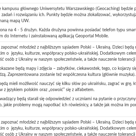
ie kampusu głównego Uniwersytetu Warszawskiego (Geocaching) będzie p
h zadań i rozwiązaniu ich. Punkty będzie można zlokalizować, wykorzystu
zymaną mapą UW.
elona na 4 - 5 drużyn. Każda drużyna powinna posiadać telefon typu sma
 do Internetu i zainstalowaną aplikacją Geoportal Mobile.
zapoznać młodzież z najbliższym sąsiadem Polski – Ukrainą. Dzieci będą
kim o języku, kulturze, współpracy polsko-ukraińskiej. Dodatkowym celem
ć osób z Ukrainy w naszym społeczeństwie, a także nauczenie tolerancji i
kazane będą mapy i zdjęcia – zabytków, ciekawostek, tego, co kojarzy się
edzą. Zaprezentowana zostanie też współczesna kultura (głównie muzyka)
ędą mieli możliwość nauczyć się kilku słów po ukraińsku, zagrać w grę, k
 z językiem polskim oraz „oswoić” się z alfabetem.
wadzący będą starali się odpowiedzieć z uczniami na pytanie o przyczyny
to, jakie problemy mogą napotkać ich rówieśnicy, a także jak można im p
zapoznać młodzież z najbliższym sąsiadem Polski – Ukrainą. Dzieci będą
kim o języku, kulturze, współpracy polsko-ukraińskiej. Dodatkowym celem
ć osób z Ukrainy w naszym społeczeństwie, a także nauczenie tolerancji i