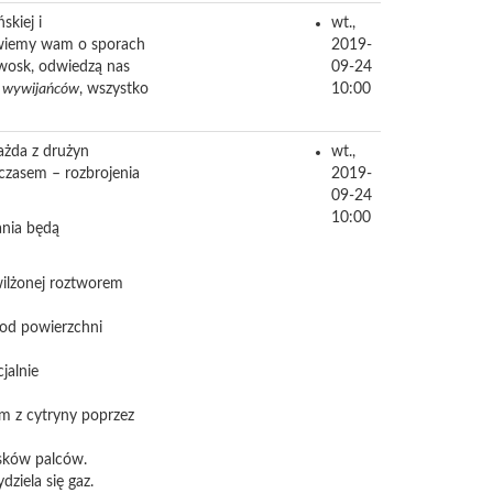
skiej i
wt.,
Opowiemy wam o sporach
2019-
 wosk, odwiedzą nas
09-24
-
wywijańców
, wszystko
10:00
ażda z drużyn
wt.,
czasem – rozbrojenia
2019-
09-24
10:00
ania będą
zwilżonej roztworem
 od powierzchni
jalnie
m z cytryny poprzez
cisków palców.
dziela się gaz.