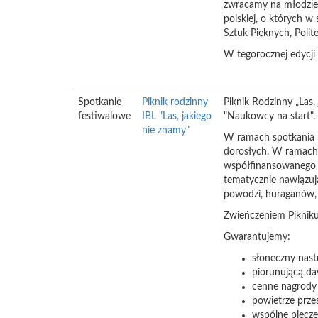
zwracamy na młodzież 
polskiej, o których w
Sztuk Pięknych, Poli
W tegorocznej edycji
Spotkanie
Piknik rodzinny
Piknik Rodzinny „Las,
festiwalowe
IBL "Las, jakiego
"Naukowcy na start".
nie znamy"
W ramach spotkania pr
dorosłych. W ramach 
współfinansowanego 
tematycznie nawiązuj
powodzi, huraganów, 
Zwieńczeniem Pikniku 
Gwarantujemy:
słoneczny nastr
piorunującą da
cenne nagrody
powietrze prz
wspólne pieczen