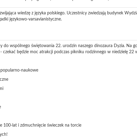
zwijająca wiedzę z języka polskiego. Uczestnicy zwiedzają budynek Wydzia
gadki językowo-varsavianistyczne.
y do wspólnego świętowania 22. urodzin naszego dinozaura Dyzia. Na goś
- czekać będzie moc atrakcji podczas pikniku rodzinnego w niedzielę 22 
y popularno-naukowe
iczne
mi
e
 100-lat i zdmuchnięcie świeczek na torcie
nych!