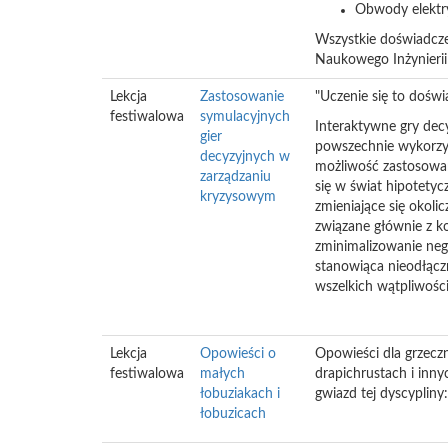
Obwody elektry
Wszystkie doświadcze
Naukowego Inżynierii
Lekcja
Zastosowanie
"Uczenie się to doświ
festiwalowa
symulacyjnych
Interaktywne gry dec
gier
powszechnie wykorzys
decyzyjnych w
możliwość zastosowan
zarządzaniu
się w świat hipotetyc
kryzysowym
zmieniające się okol
związane głównie z k
zminimalizowanie neg
stanowiąca nieodłączn
wszelkich wątpliwości
Lekcja
Opowieści o
Opowieści dla grzeczn
festiwalowa
małych
drapichrustach i inny
łobuziakach i
gwiazd tej dyscypliny
łobuzicach