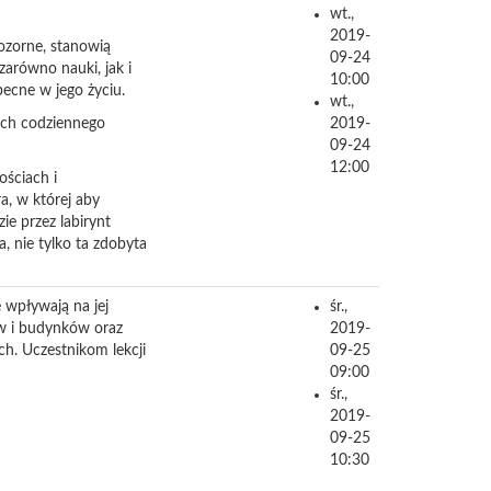
wt.,
2019-
pozorne, stanowią
09-24
zarówno nauki, jak i
10:00
ecne w jego życiu.
wt.,
ach codziennego
2019-
09-24
12:00
ościach i
a, w której aby
e przez labirynt
, nie tylko ta zdobyta
 wpływają na jej
śr.,
ów i budynków oraz
2019-
h. Uczestnikom lekcji
09-25
09:00
śr.,
2019-
09-25
10:30