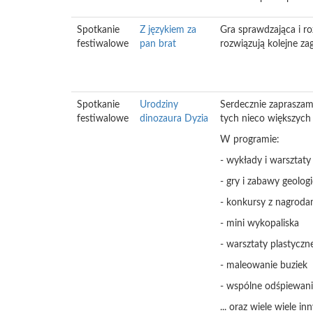
Spotkanie
Z językiem za
Gra sprawdzająca i ro
festiwalowe
pan brat
rozwiązują kolejne za
Spotkanie
Urodziny
Serdecznie zapraszam
festiwalowe
dinozaura Dyzia
tych nieco większych 
W programie:
- wykłady i warsztat
- gry i zabawy geolog
- konkursy z nagroda
- mini wykopaliska
- warsztaty plastyczn
- maleowanie buziek
- wspólne odśpiewanie
... oraz wiele wiele in