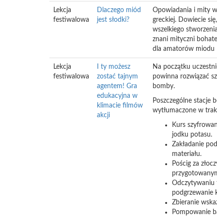
Lekcja
Dlaczego miód
Opowiadania i mity wo
festiwalowa
jest słodki?
greckiej. Dowiecie si
wszelkiego stworzeni
znani mityczni bohate
dla amatorów miodu 
Lekcja
I ty możesz
Na początku uczestnic
festiwalowa
zostać tajnym
powinna rozwiązać sz
agentem! Gra
bomby.
edukacyjna w
Poszczególne stacje 
klimacie filmów
wytłumaczone w trakc
akcji
Kurs szyfrowan
jodku potasu.
Zakładanie pod
materiału.
Pościg za złoc
przygotowanym
Odczytywaniu t
podgrzewanie k
Zbieranie wska
Pompowanie bal