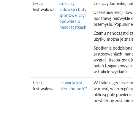
Lekcja
Co łączy
Co łączy lodówkę, bu
festiwalowa
lodówkę i buty
Uczestnicy lekcji dow
sportowe, czyli
podstawę niezwykle dy
opowieść o
przemysłu. Popularne
nanocząstkach
Czemu nanocząstki za
użytku można je znale
Spotkanie podzielone 
zastosowaniach nanoc
wygrać, trzeba znaleź
pytań i zagadkowych z
w trakcie wykładu…
Lekcja
Ile warta jest
W trakcie gry uczestn
festiwalowa
nieruchomość?
wartość, w szczególn
obliczą pole powierz
przybliżony zostanie