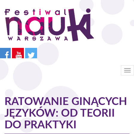
Przejdź
do
treści
Tog
nav
RATOWANIE GINĄCYCH
JĘZYKÓW: OD TEORII
DO PRAKTYKI