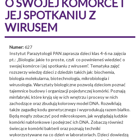
O SWOJEJ KOMÓRCE I
JEJ SPOTKANIU Z
WIRUSEM
Numer:
627
Instytut Parazytologii PAN zaprasza dzieci klas 4-6 na zajęcia
pt.: „Biologia: jakie to proste, czyli co powinieneś wiedzieć o
swojej komórce i jej spotkaniu z wirusem”. Tematyka zajęć
rozszerzy wiedzę dzieci z dziedzin takich jak: biochemia,
biologia molekularna, biotechnologia, mikrobiologia i
wirusologia. Warsztaty biologiczne pozwolą dzieciom poznać
tajemnice budowy i organizacji pojedynczej komórki. Poznają
minfabryki, które kryją się w ich wnętrzu i procesy w nich
zachodzące oraz zbudują kolorowy model DNA. Rozwikłają
także zagadkę kodu genetycznego i wyprodukują razem białko.
Będą mogły zobaczyć pod mikroskopem, jak wyglądają ludzkie
komórki nabłonkowe i podejrzeć ich DNA. Zobaczą również
świecące komórki bakterii oraz poznają techniki
wykorzystywane na co dzień w laboratoriach. Dzieci dowiedzą