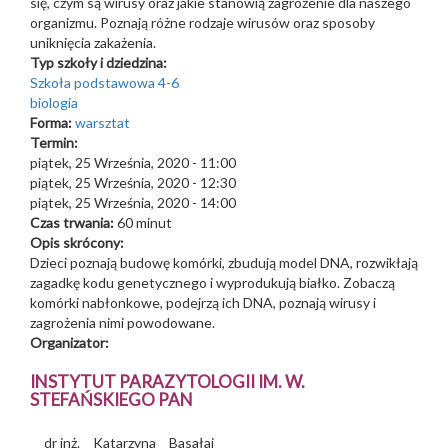
się, czym są wirusy oraz jakie stanowią zagrożenie dla naszego
organizmu. Poznają różne rodzaje wirusów oraz sposoby
uniknięcia zakażenia.
Typ szkoły i dziedzina:
Szkoła podstawowa 4-6
biologia
Forma:
warsztat
Termin:
piątek, 25 Września, 2020 - 11:00
piątek, 25 Września, 2020 - 12:30
piątek, 25 Września, 2020 - 14:00
Czas trwania:
60 minut
Opis skrócony:
Dzieci poznają budowę komórki, zbudują model DNA, rozwikłają
zagadkę kodu genetycznego i wyprodukują białko. Zobaczą
komórki nabłonkowe, podejrzą ich DNA, poznają wirusy i
zagrożenia nimi powodowane.
Organizator:
INSTYTUT PARAZYTOLOGII IM. W.
STEFAŃSKIEGO PAN
dr inż.
Katarzyna
Basałaj