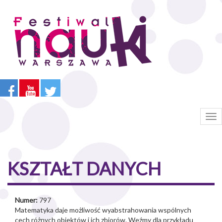
Przejdź
do
treści
Tog
nav
KSZTAŁT DANYCH
Numer:
797
Matematyka daje możliwość wyabstrahowania wspólnych
cech różnych obiektów i ich zbiorów. Weźmy dla przykładu