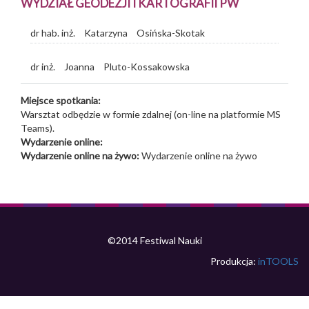
WYDZIAŁ GEODEZJI I KARTOGRAFII PW
dr hab. inż.
Katarzyna
Osińska-Skotak
dr inż.
Joanna
Pluto-Kossakowska
Miejsce spotkania:
Warsztat odbędzie w formie zdalnej (on-line na platformie MS
Teams).
Wydarzenie online:
Wydarzenie online na żywo:
Wydarzenie online na żywo
©2014 Festiwal Nauki
Produkcja:
inTOOLS