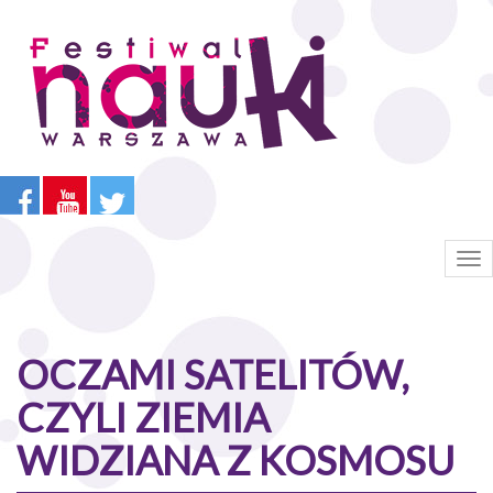
Przejdź
do
treści
Tog
nav
OCZAMI SATELITÓW,
CZYLI ZIEMIA
WIDZIANA Z KOSMOSU