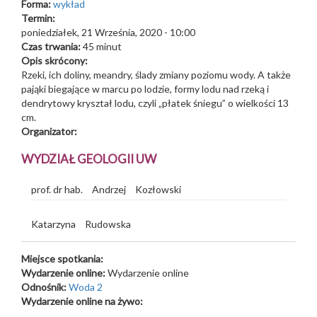
Forma:
wykład
Termin:
poniedziałek, 21 Września, 2020 - 10:00
Czas trwania:
45 minut
Opis skrócony:
Rzeki, ich doliny, meandry, ślady zmiany poziomu wody. A także
pająki biegające w marcu po lodzie, formy lodu nad rzeką i
dendrytowy kryształ lodu, czyli „płatek śniegu” o wielkości 13
cm.
Organizator:
WYDZIAŁ GEOLOGII UW
prof. dr hab.
Andrzej
Kozłowski
Katarzyna
Rudowska
Miejsce spotkania:
Wydarzenie online:
Wydarzenie online
Odnośnik:
Woda 2
Wydarzenie online na żywo: