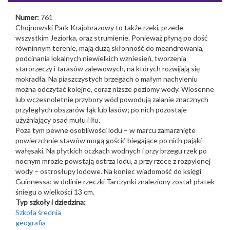
Numer:
761
Chojnowski Park Krajobrazowy to także rzeki, przede
wszystkim Jeziorka, oraz strumienie. Ponieważ płyną po dość
równinnym terenie, mają dużą skłonność do meandrowania,
podcinania lokalnych niewielkich wzniesień, tworzenia
starorzeczy i tarasów zalewowych, na których rozwijają się
mokradła. Na piaszczystych brzegach o małym nachyleniu
można odczytać kolejne, coraz niższe poziomy wody. Wiosenne
lub wczesnoletnie przybory wód powodują zalanie znacznych
przyległych obszarów łąk lub lasów; po nich pozostaje
użyźniający osad mułu i iłu.
Poza tym pewne osobliwości lodu – w marcu zamarznięte
powierzchnie stawów mogą gościć biegające po nich pająki
wałęsaki. Na płytkich oczkach wodnych i przy brzegu rzek po
nocnym mrozie powstają ostrza lodu, a przy rzece z rozpylonej
wody – ostrosłupy lodowe. Na koniec wiadomość do księgi
Guinnessa: w dolinie rzeczki Tarczynki znaleziony został płatek
śniegu o wielkości 13 cm.
Typ szkoły i dziedzina:
Szkoła średnia
geografia