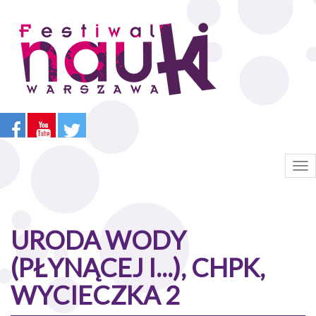
Przejdź
do
treści
Tog
nav
URODA WODY
(PŁYNĄCEJ I...), CHPK,
WYCIECZKA 2