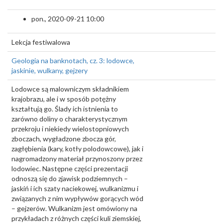
pon., 2020-09-21 10:00
Lekcja festiwalowa
Geologia na banknotach, cz. 3: lodowce,
jaskinie, wulkany, gejzery
Lodowce są malowniczym składnikiem
krajobrazu, ale i w sposób potężny
kształtują go. Ślady ich istnienia to
zarówno doliny o charakterystycznym
przekroju i niekiedy wielostopniowych
zboczach, wygładzone zbocza gór,
zagłębienia (kary, kotły polodowcowe), jak i
nagromadzony materiał przynoszony przez
lodowiec. Następne części prezentacji
odnoszą się do zjawisk podziemnych –
jaskiń i ich szaty naciekowej, wulkanizmu i
związanych z nim wypływów gorących wód
– gejzerów. Wulkanizm jest omówiony na
przykładach z różnych części kuli ziemskiej,