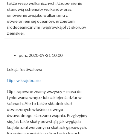
także wysp wulkanicznych. Uzupełnienie
stanowią schematy wulkanów oraz
omówienie związku wulkanizmu z
otwieraniem się oceanów, grzbietami
śródoceanicznymi i wędrówką płyt skorupy
ziemskiej.
pon., 2020-09-21 10:00
Lekcja festiwalowa
Gips w krajobrazie
Gips zapewne znamy wszyscy – masa do
tynkowania wnętrz lub zaklejenia dziur w
ścianach. Ale to także składnik skał
utworzonych właśnie z owego
dwuwodnego siarczanu wapnia. Przyjrzyjmy
się, jak takie skały powstają, jak wygląda
krajobraz utworzony na skałach gipsowych.
Poznajmy rozwijające się w tych skałach