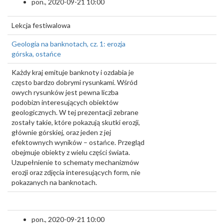
pon., 2020-09-21 10:00
Lekcja festiwalowa
Geologia na banknotach, cz. 1: erozja
górska, ostańce
Każdy kraj emituje banknoty i ozdabia je
często bardzo dobrymi rysunkami. Wśród
owych rysunków jest pewna liczba
podobizn interesujących obiektów
geologicznych. W tej prezentacji zebrane
zostały takie, które pokazują skutki erozji,
głównie górskiej, oraz jeden z jej
efektownych wyników – ostańce. Przegląd
obejmuje obiekty z wielu części świata.
Uzupełnienie to schematy mechanizmów
erozji oraz zdjęcia interesujących form, nie
pokazanych na banknotach.
pon., 2020-09-21 10:00