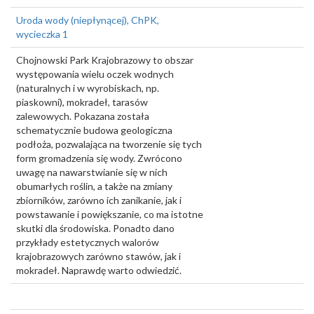
Uroda wody (niepłynącej), ChPK,
wycieczka 1
Chojnowski Park Krajobrazowy to obszar
występowania wielu oczek wodnych
(naturalnych i w wyrobiskach, np.
piaskowni), mokradeł, tarasów
zalewowych. Pokazana została
schematycznie budowa geologiczna
podłoża, pozwalająca na tworzenie się tych
form gromadzenia się wody. Zwrócono
uwagę na nawarstwianie się w nich
obumarłych roślin, a także na zmiany
zbiorników, zarówno ich zanikanie, jak i
powstawanie i powiększanie, co ma istotne
skutki dla środowiska. Ponadto dano
przykłady estetycznych walorów
krajobrazowych zarówno stawów, jak i
mokradeł. Naprawdę warto odwiedzić.