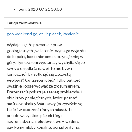
pon., 2020-09-21 10:00
Lekcja festiwalowa
geo.weekend.go, cz. 1: piasek, kamienie
Wydaje się, że poznanie spraw
geologicznych „w terenie” wymaga wyjazdu
do kopalni, kamieniołomu a przynajmniej w
góry. Tymczasem wystarczy wychylić się ze
swego osiedla (a nawet to nie bywa
konieczne), by zetknąć się z „czystą
geologią”. Co trzeba robić? Tylko patrzeć
uważnie i obserwować ze zrozumieniem.
Prezentacja pokazuje szereg problemów i
obiektów geologicznych, które poznać
można w okolicy Warszawy (oczywiście są
takie i w otoczeniu innych miast). To
przede wszystkim piasek i jego
nagromadzenia polodowcowe – wydmy,
ozy, kemy, gleby kopalne, ponadto iły np.