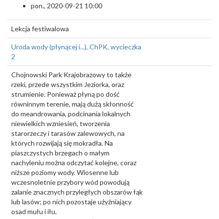
pon., 2020-09-21 10:00
Lekcja festiwalowa
Uroda wody (płynącej i...), ChPK, wycieczka
2
Chojnowski Park Krajobrazowy to także
rzeki, przede wszystkim Jeziorka, oraz
strumienie. Ponieważ płyną po dość
równinnym terenie, mają dużą skłonność
do meandrowania, podcinania lokalnych
niewielkich wzniesień, tworzenia
starorzeczy i tarasów zalewowych, na
których rozwijają się mokradła. Na
piaszczystych brzegach o małym
nachyleniu można odczytać kolejne, coraz
niższe poziomy wody. Wiosenne lub
wczesnoletnie przybory wód powodują
zalanie znacznych przyległych obszarów łąk
lub lasów; po nich pozostaje użyźniający
osad mułu i iłu.