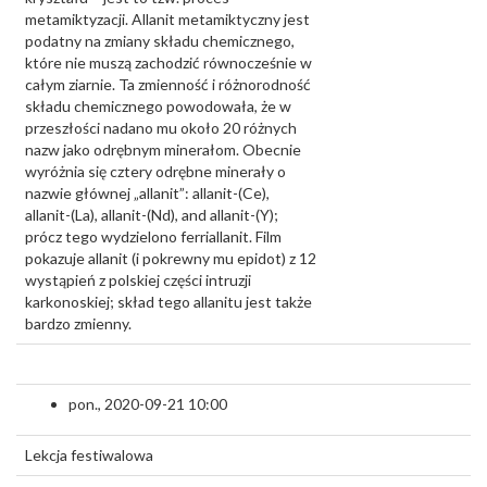
metamiktyzacji. Allanit metamiktyczny jest
podatny na zmiany składu chemicznego,
które nie muszą zachodzić równocześnie w
całym ziarnie. Ta zmienność i różnorodność
składu chemicznego powodowała, że w
przeszłości nadano mu około 20 różnych
nazw jako odrębnym minerałom. Obecnie
wyróżnia się cztery odrębne minerały o
nazwie głównej „allanit”: allanit-(Ce),
allanit-(La), allanit-(Nd), and allanit-(Y);
prócz tego wydzielono ferriallanit. Film
pokazuje allanit (i pokrewny mu epidot) z 12
wystąpień z polskiej części intruzji
karkonoskiej; skład tego allanitu jest także
bardzo zmienny.
pon., 2020-09-21 10:00
Lekcja festiwalowa