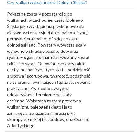
Czy wulkan wybuchnie na Dolnym Śląsku?
Pokazane zostały pozostałości po
wulkanach w zachodniej części Dolnego
Śląska jako wystąpienia przykładowe dla
aktywności erupcyjnej dolnopaleozoicznej,
permskiej oraz paleogeńskiej obszaru
dolnośląskiego. Powstały wówczas skały
wylewne o składzie bazaltoidów oraz
ryolitu – ogólnie scharakteryzowany został
także ich skład. Omówione zostały także
cechy mechaniczne tych skał – oddzielność
słupowa i skorupowa, twardość, podatność
na ścieranie i wynikające stąd zastosowania
praktyczne. Zwrócono uwagę na
oddziaływanie termiczne na skały
ościenne. Wskazana została przyczyna
wulkanizmu paleogeńskiego i jego
zaniknięcia, związana z migracją płyt
skorupy ziemskiej i rozbudową dna Oceanu
Atlantyckiego.