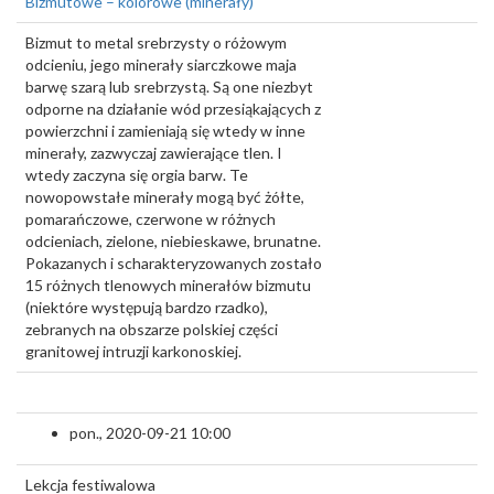
Bizmutowe – kolorowe (minerały)
Bizmut to metal srebrzysty o różowym
odcieniu, jego minerały siarczkowe maja
barwę szarą lub srebrzystą. Są one niezbyt
odporne na działanie wód przesiąkających z
powierzchni i zamieniają się wtedy w inne
minerały, zazwyczaj zawierające tlen. I
wtedy zaczyna się orgia barw. Te
nowopowstałe minerały mogą być żółte,
pomarańczowe, czerwone w różnych
odcieniach, zielone, niebieskawe, brunatne.
Pokazanych i scharakteryzowanych zostało
15 różnych tlenowych minerałów bizmutu
(niektóre występują bardzo rzadko),
zebranych na obszarze polskiej części
granitowej intruzji karkonoskiej.
pon., 2020-09-21 10:00
Lekcja festiwalowa