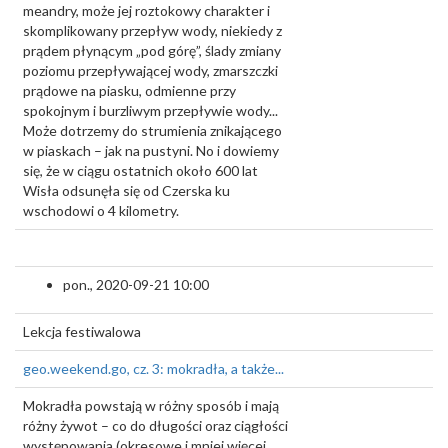
meandry, może jej roztokowy charakter i
skomplikowany przepływ wody, niekiedy z
prądem płynącym „pod górę”, ślady zmiany
poziomu przepływającej wody, zmarszczki
prądowe na piasku, odmienne przy
spokojnym i burzliwym przepływie wody...
Może dotrzemy do strumienia znikającego
w piaskach – jak na pustyni. No i dowiemy
się, że w ciągu ostatnich około 600 lat
Wisła odsunęła się od Czerska ku
wschodowi o 4 kilometry.
pon., 2020-09-21 10:00
Lekcja festiwalowa
geo.weekend.go, cz. 3: mokradła, a także...
Mokradła powstają w różny sposób i mają
różny żywot – co do długości oraz ciągłości
występowania (okresowe i mniej więcej