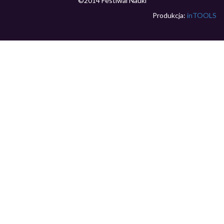
©2014 Festiwal Nauki
Produkcja:
inTOOLS