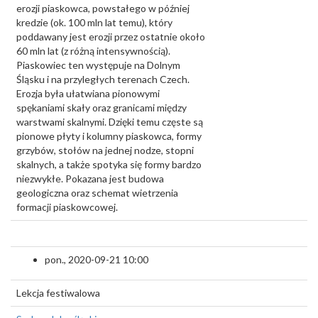
erozji piaskowca, powstałego w później
kredzie (ok. 100 mln lat temu), który
poddawany jest erozji przez ostatnie około
60 mln lat (z różną intensywnością).
Piaskowiec ten występuje na Dolnym
Śląsku i na przyległych terenach Czech.
Erozja była ułatwiana pionowymi
spękaniami skały oraz granicami między
warstwami skalnymi. Dzięki temu częste są
pionowe płyty i kolumny piaskowca, formy
grzybów, stołów na jednej nodze, stopni
skalnych, a także spotyka się formy bardzo
niezwykłe. Pokazana jest budowa
geologiczna oraz schemat wietrzenia
formacji piaskowcowej.
pon., 2020-09-21 10:00
Lekcja festiwalowa