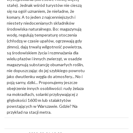
stałe). Jednak wśród turystów nie cieszą
się na ogół uznaniem, że nieładne, że
komary. A to jeden z najcenniejszych i
niestety niedocenianych składników
środowiska naturalnego. Bo: magazynują
wodę, regulują temperaturę otoczenia
(chłodzą w czasie upałów, ogrzewają gdy
zimno), dają trwałą wilgotność powietrza,
są środowiskiem życia i rozmnażania dla
wielu płazów i innych zwierząt, w osadzie
magazynują substancję obumarłych roślin,
nie dopuszczając do jej szybkiego powrotu
jako dwutlenku węgla do atmosfery... No i
poją sarny, dziki... Proponujemy jeszcze
obejrzenie innych osobliwości: rudy żelaza
na mokradłach, solanki przybywającej z
głębokości 1600 m lub stalaktytów
powstających w Warszawie. Gdzie? Na
przykład na stacji metra.