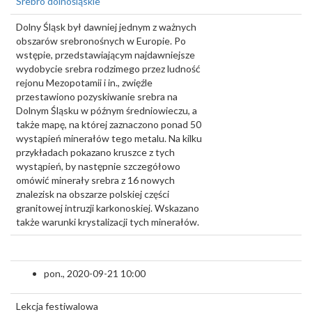
Srebro dolnośląskie
Dolny Śląsk był dawniej jednym z ważnych
obszarów srebronośnych w Europie. Po
wstępie, przedstawiającym najdawniejsze
wydobycie srebra rodzimego przez ludność
rejonu Mezopotamii i in., zwięźle
przestawiono pozyskiwanie srebra na
Dolnym Śląsku w późnym średniowieczu, a
także mapę, na której zaznaczono ponad 50
wystąpień minerałów tego metalu. Na kilku
przykładach pokazano kruszce z tych
wystąpień, by następnie szczegółowo
omówić minerały srebra z 16 nowych
znalezisk na obszarze polskiej części
granitowej intruzji karkonoskiej. Wskazano
także warunki krystalizacji tych minerałów.
pon., 2020-09-21 10:00
Lekcja festiwalowa