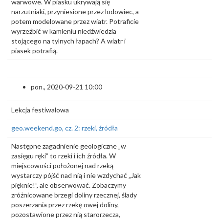
warwowe. W piasku ukrywają się
narzutniaki, przyniesione przez lodowiec, a
potem modelowane przez wiatr. Potraficie
wyrzeźbić w kamieniu niedźwiedzia
stojącego na tylnych łapach? A wiatr i
piasek potrafią.
pon., 2020-09-21 10:00
Lekcja festiwalowa
geo.weekend.go, cz. 2: rzeki, źródła
Następne zagadnienie geologiczne „w
zasięgu ręki” to rzeki i ich źródła. W
miejscowości położonej nad rzeką
wystarczy pójść nad nią i nie wzdychać „Jak
pięknie!”, ale obserwować. Zobaczymy
zróżnicowane brzegi doliny rzecznej, ślady
poszerzania przez rzekę owej doliny,
pozostawione przez nią starorzecza,