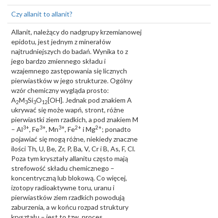
Czy allanit to allanit?
Allanit, należący do nadgrupy krzemianowej
epidotu, jest jednym z minerałów
najtrudniejszych do badań. Wynika to z
jego bardzo zmiennego składu i
wzajemnego zastępowania się licznych
pierwiastków w jego strukturze. Ogólny
wzór chemiczny wygląda prosto:
A
M
Si
O
[OH]. Jednak pod znakiem A
2
3
3
12
ukrywać się może wapń, stront, różne
pierwiastki ziem rzadkich, a pod znakiem M
3+
3+
3+
2+
2+
– Al
, Fe
, Mn
, Fe
i Mg
; ponadto
pojawiać się mogą różne, niekiedy znaczne
ilości Th, U, Be, Zr, P, Ba, V, Cr i B, As, F, Cl.
Poza tym kryształy allanitu często mają
strefowość składu chemicznego –
koncentryczną lub blokową. Co więcej,
izotopy radioaktywne toru, uranu i
pierwiastków ziem rzadkich powodują
zaburzenia, a w końcu rozpad struktury
kryształu – jest to tzw. proces