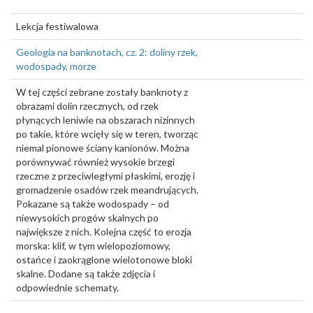
Lekcja festiwalowa
Geologia na banknotach, cz. 2: doliny rzek,
wodospady, morze
W tej części zebrane zostały banknoty z
obrazami dolin rzecznych, od rzek
płynących leniwie na obszarach nizinnych
po takie, które wcięły się w teren, tworząc
niemal pionowe ściany kanionów. Można
porównywać również wysokie brzegi
rzeczne z przeciwległymi płaskimi, erozję i
gromadzenie osadów rzek meandrujących.
Pokazane są także wodospady – od
niewysokich progów skalnych po
największe z nich. Kolejna część to erozja
morska: klif, w tym wielopoziomowy,
ostańce i zaokrąglone wielotonowe bloki
skalne. Dodane są także zdjęcia i
odpowiednie schematy.