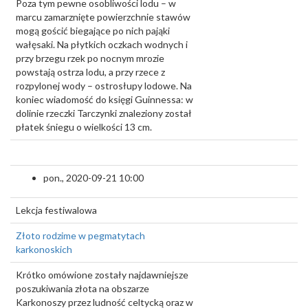
Poza tym pewne osobliwości lodu – w
marcu zamarznięte powierzchnie stawów
mogą gościć biegające po nich pająki
wałęsaki. Na płytkich oczkach wodnych i
przy brzegu rzek po nocnym mrozie
powstają ostrza lodu, a przy rzece z
rozpylonej wody – ostrosłupy lodowe. Na
koniec wiadomość do księgi Guinnessa: w
dolinie rzeczki Tarczynki znaleziony został
płatek śniegu o wielkości 13 cm.
pon., 2020-09-21 10:00
Lekcja festiwalowa
Złoto rodzime w pegmatytach
karkonoskich
Krótko omówione zostały najdawniejsze
poszukiwania złota na obszarze
Karkonoszy przez ludność celtycką oraz w