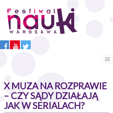
Przejdź
do
treści
Tog
nav
X MUZA NA ROZPRAWIE
– CZY SĄDY DZIAŁAJĄ
JAK W SERIALACH?