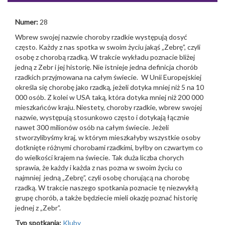
Numer:
28
Wbrew swojej nazwie choroby rzadkie występują dosyć
często. Każdy z nas spotka w swoim życiu jakąś „Zebrę”, czyli
osobę z chorobą rzadką. W trakcie wykładu poznacie bliżej
jedną z Zebr i jej historię. Nie istnieje jedna definicja chorób
rzadkich przyjmowana na całym świecie. W Unii Europejskiej
określa się chorobę jako rzadką, jeżeli dotyka mniej niż 5 na 10
000 osób. Z kolei w USA taką, która dotyka mniej niż 200 000
mieszkańców kraju. Niestety, choroby rzadkie, wbrew swojej
nazwie, występują stosunkowo często i dotykają łącznie
nawet 300 milionów osób na całym świecie. Jeżeli
stworzylibyśmy kraj, w którym mieszkałyby wszystkie osoby
dotknięte różnymi chorobami rzadkimi, byłby on czwartym co
do wielkości krajem na świecie. Tak duża liczba chorych
sprawia, że każdy i każda z nas pozna w swoim życiu co
najmniej jedną „Zebrę”, czyli osobę chorującą na chorobę
rzadką. W trakcie naszego spotkania poznacie tę niezwykłą
grupę chorób, a także będziecie mieli okazję poznać historię
jednej z „Zebr”.
Typ spotkania:
Kluby