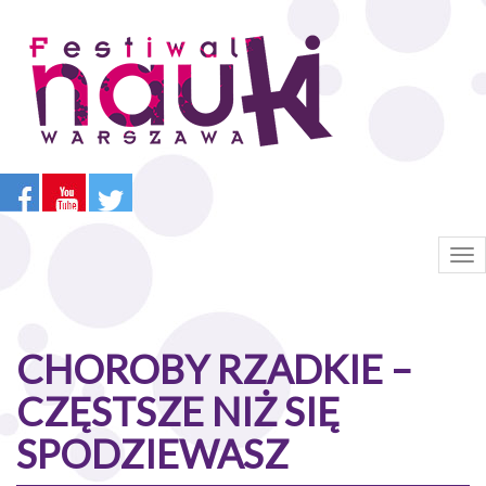
Przejdź
do
treści
Tog
nav
CHOROBY RZADKIE –
CZĘSTSZE NIŻ SIĘ
SPODZIEWASZ