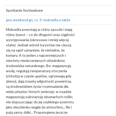
Spotkanie festiwalowe
geo.weekend.go, cz. 3: mokradła a także
Mokradła powstają w różny sposób i mają
różny żywot – co do długości oraz ciągłości
występowania (okresowe i mniej więcej
stałe). Jednak wśród turystów nie cieszą
się na ogół uznaniem, że nieładne, że
komary. A to jeden z najcenniejszych i
niestety niedocenianych składników
środowiska naturalnego. Bo: magazynują
wodę, regulują temperaturę otoczenia
(chłodzą w czasie upałów, ogrzewają gdy
zimno), dają trwałą wilgotność powietrza,
są środowiskiem życia i rozmnażania dla
wielu płazów i innych zwierząt, w osadzie
magazynują substancję obumarłych roślin,
nie dopuszczając do jej szybkiego powrotu
jako dwutlenku węgla do atmosfery... No i
poją sarny, dziki... Proponujemy jeszcze