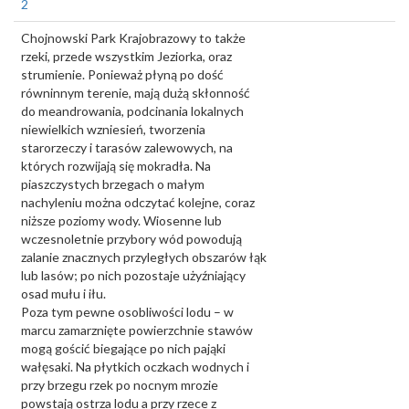
2
Chojnowski Park Krajobrazowy to także
rzeki, przede wszystkim Jeziorka, oraz
strumienie. Ponieważ płyną po dość
równinnym terenie, mają dużą skłonność
do meandrowania, podcinania lokalnych
niewielkich wzniesień, tworzenia
starorzeczy i tarasów zalewowych, na
których rozwijają się mokradła. Na
piaszczystych brzegach o małym
nachyleniu można odczytać kolejne, coraz
niższe poziomy wody. Wiosenne lub
wczesnoletnie przybory wód powodują
zalanie znacznych przyległych obszarów łąk
lub lasów; po nich pozostaje użyźniający
osad mułu i iłu.
Poza tym pewne osobliwości lodu – w
marcu zamarznięte powierzchnie stawów
mogą gościć biegające po nich pająki
wałęsaki. Na płytkich oczkach wodnych i
przy brzegu rzek po nocnym mrozie
powstają ostrza lodu a przy rzece z