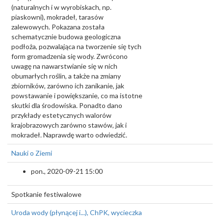
(naturalnych i w wyrobiskach, np.
piaskowni), mokradeł, tarasów
zalewowych. Pokazana została
schematycznie budowa geologiczna
podłoża, pozwalająca na tworzenie się tych
form gromadzenia się wody. Zwrócono
uwagę na nawarstwianie się w nich
obumarłych roślin, a także na zmiany
zbiorników, zarówno ich zanikanie, jak
powstawanie i powiększanie, co ma istotne
skutki dla środowiska. Ponadto dano
przykłady estetycznych walorów
krajobrazowych zarówno stawów, jak i
mokradeł. Naprawdę warto odwiedzić.
Nauki o Ziemi
pon., 2020-09-21 15:00
Spotkanie festiwalowe
Uroda wody (płynącej i...), ChPK, wycieczka