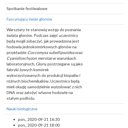
Spotkanie festiwalowe
Fascynujący świat glonów
Warsztaty te stanowią wstęp do poznania
świata glonów. Podczas zajęć uczestnicy
będą mogli zobaczyć, jak prowadzona jest
hodowla jednokomórkowych glonów na
przykładzie
Coccomyxa subellipsoidea
oraz
Cyanidioschyzon merolae
w warunkach
laboratoryjnych. Glony postrzegane są jako
fabryki żywych komórek
wykorzystywanych do produkcji biopaliw i
różnych biochemikaliów. Uczestnicy będą
mieli okazję samodzielnie wyizolować z nich
DNA oraz założyć własne hodowle na
stałym podłożu.
Nauki biologiczne
pon., 2020-09-21 16:30
pon., 2020-09-21 18:00