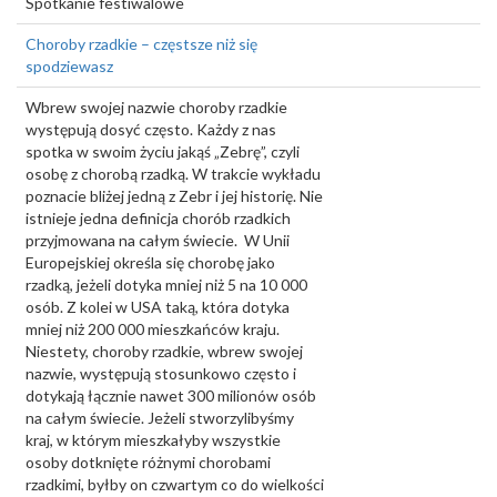
Spotkanie festiwalowe
Choroby rzadkie – częstsze niż się
spodziewasz
Wbrew swojej nazwie choroby rzadkie
występują dosyć często. Każdy z nas
spotka w swoim życiu jakąś „Zebrę”, czyli
osobę z chorobą rzadką. W trakcie wykładu
poznacie bliżej jedną z Zebr i jej historię. Nie
istnieje jedna definicja chorób rzadkich
przyjmowana na całym świecie. W Unii
Europejskiej określa się chorobę jako
rzadką, jeżeli dotyka mniej niż 5 na 10 000
osób. Z kolei w USA taką, która dotyka
mniej niż 200 000 mieszkańców kraju.
Niestety, choroby rzadkie, wbrew swojej
nazwie, występują stosunkowo często i
dotykają łącznie nawet 300 milionów osób
na całym świecie. Jeżeli stworzylibyśmy
kraj, w którym mieszkałyby wszystkie
osoby dotknięte różnymi chorobami
rzadkimi, byłby on czwartym co do wielkości