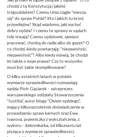
chodzi z tą Konstytucją i jakimś
trójpodziałem? Czemu Unia ciągle "miesza
się" do spraw Polski? Kto i jakich tu broni
przywilejów? Skąd wiadomo, jaki ma być
dobry sędzia? I czemu te sprawy w sądach
tyle trwają? Czemu sędziowie, zamiast
pracować, chodzą do radia albo do gazet? O
co chodzi, kiedy powtarzają: "niezawisłość,
niezawisłość"? Albo kiedy mówią, że chodzi
im także o moje prawa? Czy to wszystko
musi być takie skomplikowane?
O kilku ostatnich latach w polskim
wymiarze sprawiedliwości rozmawiają
sędzia Piotr Gąciarek - wiceprezes
warszawskiego oddziału Stowarzyszenia
"Iustitia", autor bloga "Okiem sędziego",
mający kilkunastoletnie doświadczenie w
prowadzeniu spraw karnych oraz Ewa
Ivanova, prawniczka z wykształcenia, z
wyboru - dziennikarka, od kilkunastu lat
pisząca o wymiarze sprawiedliwości,