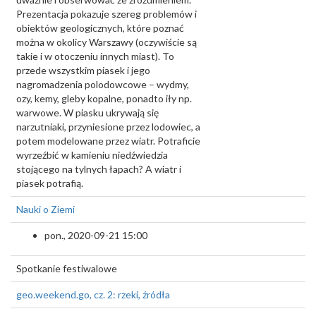
Prezentacja pokazuje szereg problemów i
obiektów geologicznych, które poznać
można w okolicy Warszawy (oczywiście są
takie i w otoczeniu innych miast). To
przede wszystkim piasek i jego
nagromadzenia polodowcowe – wydmy,
ozy, kemy, gleby kopalne, ponadto iły np.
warwowe. W piasku ukrywają się
narzutniaki, przyniesione przez lodowiec, a
potem modelowane przez wiatr. Potraficie
wyrzeźbić w kamieniu niedźwiedzia
stojącego na tylnych łapach? A wiatr i
piasek potrafią.
Nauki o Ziemi
pon., 2020-09-21 15:00
Spotkanie festiwalowe
geo.weekend.go, cz. 2: rzeki, źródła