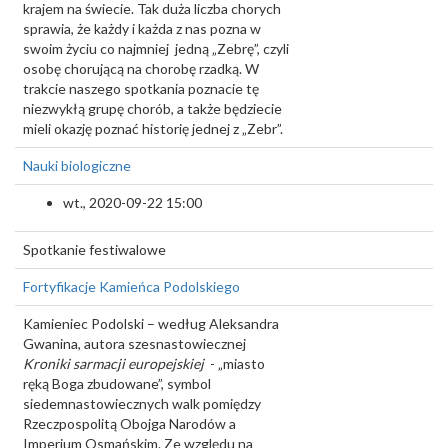
krajem na świecie. Tak duża liczba chorych
sprawia, że każdy i każda z nas pozna w
swoim życiu co najmniej jedną „Zebrę”, czyli
osobę chorującą na chorobę rzadką. W
trakcie naszego spotkania poznacie tę
niezwykłą grupę chorób, a także będziecie
mieli okazję poznać historię jednej z „Zebr”.
Nauki biologiczne
wt., 2020-09-22 15:00
Spotkanie festiwalowe
Fortyfikacje Kamieńca Podolskiego
Kamieniec Podolski – według Aleksandra
Gwanina, autora szesnastowiecznej
Kroniki sarmacji europejskiej
- „miasto
ręką Boga zbudowane”, symbol
siedemnastowiecznych walk pomiędzy
Rzeczpospolitą Obojga Narodów a
Imperium Osmańskim. Ze względu na