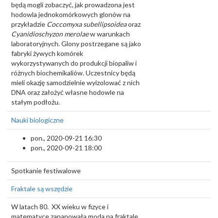
będą mogli zobaczyć, jak prowadzona jest
hodowla jednokomórkowych glonów na
przykładzie
Coccomyxa subellipsoidea
oraz
Cyanidioschyzon merolae
w warunkach
laboratoryjnych. Glony postrzegane są jako
fabryki żywych komórek
wykorzystywanych do produkcji biopaliw i
różnych biochemikaliów. Uczestnicy będą
mieli okazję samodzielnie wyizolować z nich
DNA oraz założyć własne hodowle na
stałym podłożu.
Nauki biologiczne
pon., 2020-09-21 16:30
pon., 2020-09-21 18:00
Spotkanie festiwalowe
Fraktale są wszędzie
W latach 80. XX wieku w fizyce i
matematyce zapanowała moda na fraktale,