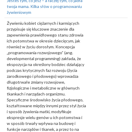
Jesteś tym, co jesz – a raczej tym, co jadła
twoja mama. Kilka słów o programowaniu
żywieniowym
Żywieniu kobiet ciężarnych i karmiących
przypisuje się kluczowe znaczenie dla
zapewnienia prawidłowego stanu zdrowia
ich potomstwa w okresie dziecięcym, jak
również w życiu dorosłym. Koncepcja
„programowania rozwojowego” (ang.
developmental programming) zakłada, że
ekspozycja na określony bodziec działający
podczas krytycznych faz rozwoju (życia
zarodkowego i płodowego) wprowadza
długotrwałe zmiany rozwojowe,
fizjologiczne i metaboliczne w głównych
tkankach i narządach organizmu.
Specyficzne środowisko życia płodowego,
kształtowane między innymi przez styl życia
i sposób żywienia matki, modyfikuje
ekspresje wielu genów u ich potomstwa i
w sposób trwały wpływa na budowę i
funkcje narządów i tkanek, a przez to na