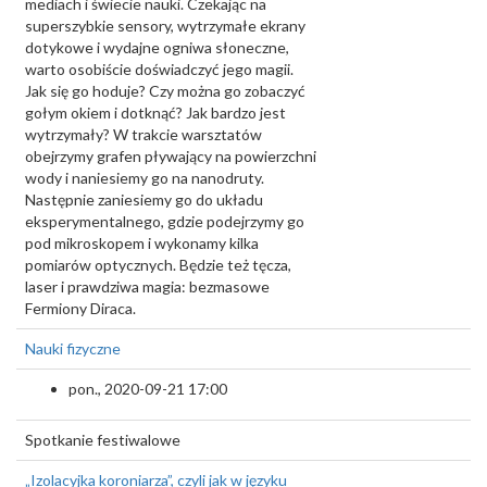
mediach i świecie nauki. Czekając na
superszybkie sensory, wytrzymałe ekrany
dotykowe i wydajne ogniwa słoneczne,
warto osobiście doświadczyć jego magii.
Jak się go hoduje? Czy można go zobaczyć
gołym okiem i dotknąć? Jak bardzo jest
wytrzymały? W trakcie warsztatów
obejrzymy grafen pływający na powierzchni
wody i naniesiemy go na nanodruty.
Następnie zaniesiemy go do układu
eksperymentalnego, gdzie podejrzymy go
pod mikroskopem i wykonamy kilka
pomiarów optycznych. Będzie też tęcza,
laser i prawdziwa magia: bezmasowe
Fermiony Diraca.
Nauki fizyczne
pon., 2020-09-21 17:00
Spotkanie festiwalowe
„Izolacyjka koroniarza”, czyli jak w języku