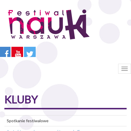
Przejdź
do
treści
Tog
nav
KLUBY
Spotkanie festiwalowe