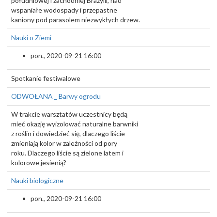
południowej i zachodniej Brazylii, nad
wspaniałe wodospady i przepastne
kaniony pod parasolem niezwykłych drzew.
Nauki o Ziemi
pon., 2020-09-21 16:00
Spotkanie festiwalowe
ODWOŁANA _ Barwy ogrodu
W trakcie warsztatów uczestnicy będą
mieć okazję wyizolować naturalne barwniki
z roślin i dowiedzieć się, dlaczego liście
zmieniają kolor w zależności od pory
roku. Dlaczego liście są zielone latem i
kolorowe jesienią?
Nauki biologiczne
pon., 2020-09-21 16:00