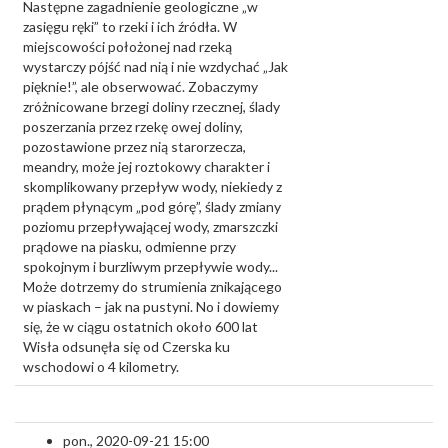
Następne zagadnienie geologiczne „w
zasięgu ręki” to rzeki i ich źródła. W
miejscowości położonej nad rzeką
wystarczy pójść nad nią i nie wzdychać „Jak
pięknie!”, ale obserwować. Zobaczymy
zróżnicowane brzegi doliny rzecznej, ślady
poszerzania przez rzekę owej doliny,
pozostawione przez nią starorzecza,
meandry, może jej roztokowy charakter i
skomplikowany przepływ wody, niekiedy z
prądem płynącym „pod górę”, ślady zmiany
poziomu przepływającej wody, zmarszczki
prądowe na piasku, odmienne przy
spokojnym i burzliwym przepływie wody...
Może dotrzemy do strumienia znikającego
w piaskach – jak na pustyni. No i dowiemy
się, że w ciągu ostatnich około 600 lat
Wisła odsunęła się od Czerska ku
wschodowi o 4 kilometry.
pon., 2020-09-21 15:00