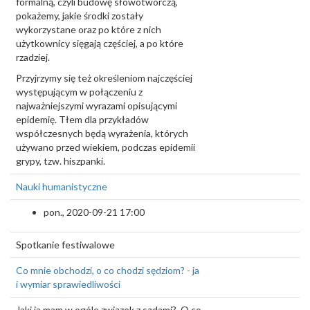
formalną, czyli budowę słowotwórczą,
pokażemy, jakie środki zostały
wykorzystane oraz po które z nich
użytkownicy sięgają częściej, a po które
rzadziej.
Przyjrzymy się też określeniom najczęściej
występującym w połączeniu z
najważniejszymi wyrazami opisującymi
epidemię. Tłem dla przykładów
współczesnych będą wyrażenia, których
używano przed wiekiem, podczas epidemii
grypy, tzw. hiszpanki.
Nauki humanistyczne
pon., 2020-09-21 17:00
Spotkanie festiwalowe
Co mnie obchodzi, o co chodzi sędziom? - ja
i wymiar sprawiedliwości
Jaki ja mam w ogóle związek z sądami? O co