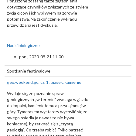
Poruszone zostaną także zagadnienia
dotyczące czynników związanych ze stylem
życia ojców i ich wpływem na zdrowie
potomstwa. Na zakończenie wykładu
przewidziana jest dyskusja.
Nauki biologiczne
pon., 2020-09-21 11:00
Spotkanie festiwalowe
geo.weekend.go, cz. 1: piasek, kamienie;
Wydaje się, że poznanie spraw
geologicznych „w terenie” wymaga wyjazdu
do kopalni, kamieniołomu a przynajmniej w
góry. Tymczasem wystarczy wychylić się ze
swego osiedla (a nawet to nie bywa
konieczne), by zetknąć się z „czystą
geologią”. Co trzeba robić? Tylko patrzeć
uważnie i obserwować ze zrozumieniem.