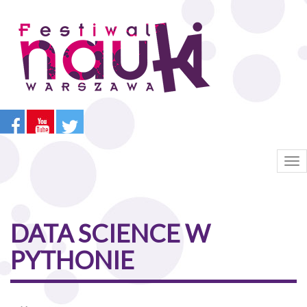
Przejdź
do
treści
Tog
nav
DATA SCIENCE W
PYTHONIE