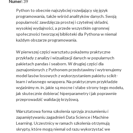
Numer:
39
Python to obecnie najszybciej rozwijający się język
programowania, także wśród analityków danych. Swoją
popularność zawdzięcza prostej i czytelnej składni,
wysokiej wydajności, a przede wszystkim ogromnej
społeczności tworzącej biblioteki dla Pythona w niemal
każdym obszarze programowania.
W pierwszej części warsztatu pokażemy praktyczne
przykłady z analizy i wizualizacji danych w popularnych
pakietach pandas i seaborn. W drugiej części dla
zaznajomionych z Pythonem przedstawimy i wytrenujemy
model lasów losowych z wykorzystaniem pakietu scikit-
learn i własnego wrappera. Na praktycznym przykładzie
wyjaśnimy m. in. jakie są mocne i słabe strony tego modelu,
jak skutecznie dobierać hiperparametry i jak poprawnie
przeprowadzić walidację krzyżową.
Warsztatowa forma szkolenia sprzyja zrozumieniu i
zapamiętywaniu zagadnień Data Science i Machine
Learning. Uczestnicy w ramach szkolenia otrzymują
skrypty, które mogą niemal od razu wykorzystać we