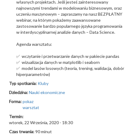
własnych projektach. Jeśli jesteś zainteresowany
najnowszymi trendami w modelowaniu biznesowym, oraz
uczeniu maszynowym – zapraszamy na nasz BEZPŁATNY
webinar, na którym pokażemy zaawansowane
zastosowanie bardzo popularnego języka programowania
w interdyscyplinarnej analizie danych – Data Science.
Agenda warsztatu:
✅ wczytanie i przetwarzanie danych w pakiecie pandas
✅ wizualizacja danych w matplotlib i seaborn
✅ model lasów losowych (teoria, trening, walidacja, dobór
hiperparametrów)
Typ spotkania:
Kluby
Dziedzina:
Nauki ekonomiczne
Forma:
pokaz
warsztat
Termin:
wtorek, 22 Września, 2020 - 18:30
Czas trwania:
90 minut