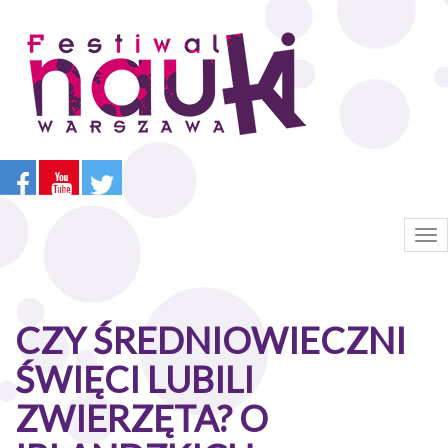
Przejdź
do
treści
Tog
nav
CZY ŚREDNIOWIECZNI
ŚWIĘCI LUBILI
ZWIERZĘTA? O