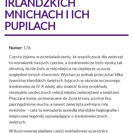
IRLANDZKICH
MNICHACH I ICH
PUPILACH
Numer:
176
Często żyjemy w przeświadczeniu, że współczucie dla zwierząt
to wynalazek naszych czasów, a średniowiecze było epoką tak
okrutną, że nie było w niej miejsca na cieplejsze uczucia
względem innych stworzeń. Wystarczy jednak przeczytać kilka
żywotów irlandzkich świętych żyjących w okresie wczesnego
średniowiecza (V-X wiek), aby znaleźć liczne przykłady
niezwykle serdecznych relacji między zwierzętami a świętymi.
Płaczące konie, przywracane do życia krowy, psotne lisy,
zaprzyjaźnione muchy, a nawet zwierzęta pełniące rolę
mnichów – cała ta menażeria zasiedla irlandzkie hagiografie i
miejscowe legendy opowiadające o średniowiecznych
świętych.
W ilustrowanej slajdami części wykładowej uczestnicy