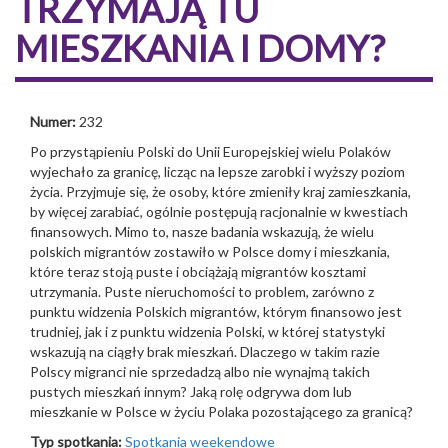
TRZYMAJĄ TU
MIESZKANIA I DOMY?
Numer:
232
Po przystąpieniu Polski do Unii Europejskiej wielu Polaków
wyjechało za granicę, licząc na lepsze zarobki i wyższy poziom
życia. Przyjmuje się, że osoby, które zmieniły kraj zamieszkania,
by więcej zarabiać, ogólnie postępują racjonalnie w kwestiach
finansowych. Mimo to, nasze badania wskazują, że wielu
polskich migrantów zostawiło w Polsce domy i mieszkania,
które teraz stoją puste i obciążają migrantów kosztami
utrzymania. Puste nieruchomości to problem, zarówno z
punktu widzenia Polskich migrantów, którym finansowo jest
trudniej, jak i z punktu widzenia Polski, w której statystyki
wskazują na ciągły brak mieszkań. Dlaczego w takim razie
Polscy migranci nie sprzedadzą albo nie wynajmą takich
pustych mieszkań innym? Jaką rolę odgrywa dom lub
mieszkanie w Polsce w życiu Polaka pozostającego za granicą?
Typ spotkania:
Spotkania weekendowe