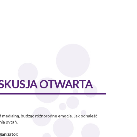
YSKUSJA OTWARTA
ń medialną, budząc różnorodne emocje. Jak odnaleźć
nia pytań.
ganizator: