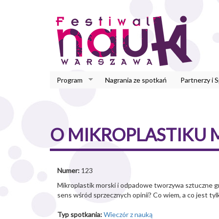
Przejdź
do
treści
Program
Nagrania ze spotkań
Partnerzy i 
O MIKROPLASTIKU M
Numer:
123
Mikroplastik morski i odpadowe tworzywa sztuczne gr
sens wśród sprzecznych opinii? Co wiem, a co jest ty
Typ spotkania:
Wieczór z nauką