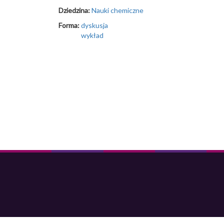
Dziedzina:
Nauki chemiczne
Forma:
dyskusja
wykład