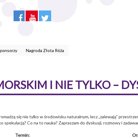
Sponsorzy
Nagroda Złota Róża
ORSKIM I NIE TYLKO – D
omadzą się nie tylko w środowisku naturalnym, lecz „zalewają” przestrze
lko spekulacją? Co na to nauka? Zapraszam do dyskusji, rozmowy i zadawa
Termin:
Or